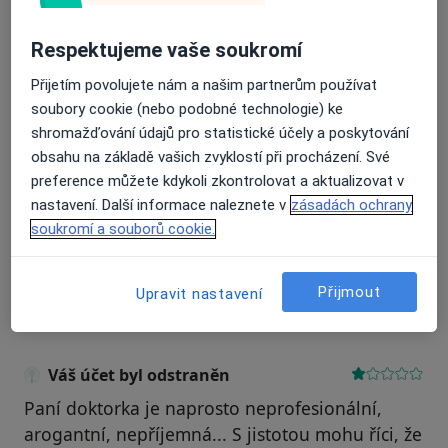
Respektujeme vaše soukromí
Recenze pacientů jsou pro nás důležité.
Specialisté nemají možnost zaplatit za
Přijetím povolujete nám a našim partnerům používat
odstranění nebo změnu recenze pacienta.
soubory cookie (nebo podobné technologie) ke
Další informace o názorech
Další informace.
shromažďování údajů pro statistické účely a poskytování
obsahu na základě vašich zvyklostí při procházení. Své
preference můžete kdykoli zkontrolovat a aktualizovat v
nastavení. Další informace naleznete v
zásadách ochrany
soukromí a souborů cookie.
Hledejte v názorech
Přijmout
Upravit nastavení
Váš účet byl odstraněn
Paní doktorka je naprosto neprofesionální,
arogantní, nepříjemná... S jistotou mohu říci, že