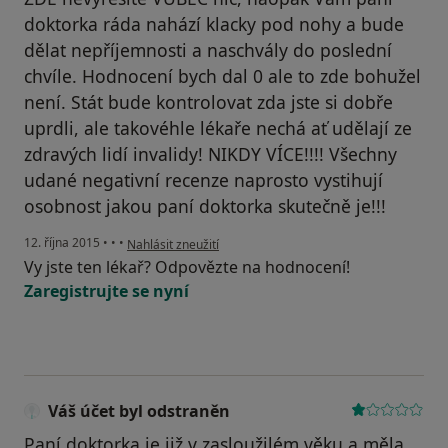
doktorka ráda nahází klacky pod nohy a bude
dělat nepříjemnosti a naschvály do poslední
chvíle. Hodnocení bych dal 0 ale to zde bohužel
není. Stát bude kontrolovat zda jste si dobře
uprdli, ale takovéhle lékaře nechá ať udělají ze
zdravých lidí invalidy! NIKDY VÍCE!!!! Všechny
udané negativní recenze naprosto vystihují
osobnost jakou paní doktorka skutečně je!!!
podle názoru uživatele Pavel
12. října 2015
•
•
•
Nahlásit zneužití
Vy jste ten lékař? Odpovězte na hodnocení!
Zaregistrujte se nyní
Váš účet byl odstraněn
Paní doktorka je již v zasloužilém věku a měla