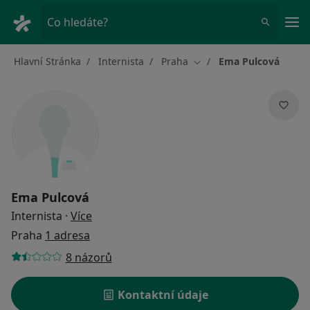
Hla
Co hledáte?
Hlavní Stránka
Internista
Praha
Ema Pulcová
Změna města
Ema Pulcová
o specializacích
Internista
·
Více
Praha
1 adresa
8 názorů
Kontaktní údaje