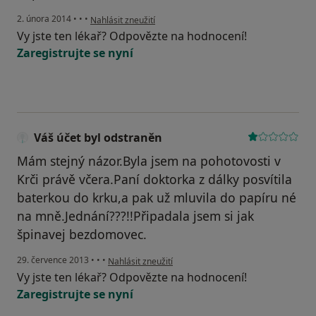
podle názoru uživatele Váš účet byl odstraněn
2. února 2014
•
•
•
Nahlásit zneužití
Vy jste ten lékař? Odpovězte na hodnocení!
Zaregistrujte se nyní
Váš účet byl odstraněn
Mám stejný názor.Byla jsem na pohotovosti v
Krči právě včera.Paní doktorka z dálky posvítila
baterkou do krku,a pak už mluvila do papíru né
na mně.Jednání???!!Připadala jsem si jak
špinavej bezdomovec.
podle názoru uživatele Váš účet byl odstraněn
29. července 2013
•
•
•
Nahlásit zneužití
Vy jste ten lékař? Odpovězte na hodnocení!
Zaregistrujte se nyní