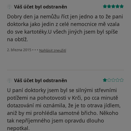
Váš účet byl odstraněn
Dobry den ja nemůžu říct jen jedno a to že pani
doktorka jako jedin z celé nemocnice mě vzala
do sve kartotéky.U všech jiných jsem byl spíše
na obtíž.
podle názoru uživatele Váš účet byl odstraněn
2. března 2015
•
•
•
Nahlásit zneužití
Váš účet byl odstraněn
U paní doktorky jsem byl se silnými střevními
potížemi na pohotovosti v Krči, po cca minutě
dotazování mi oznámila, že je to otrava jídlem,
aniž by mi prohlédla samotné břicho. Někoho
tak nepříjemného jsem opravdu dlouho
nepotkal.