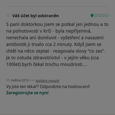
Váš účet byl odstraněn
S paní doktorkou jsem se potkal jen jednou a to
na pohotovosti v Krči - byla nepříjemná,
nenechala ani domluvit - vyšetření a nasazení
antibiotik ji trvalo cca 2 minuty. Když jsem se
chtěl na něco zeptat - reagovala slovy "co zas".
Je to ostuda zdravotnictví - v jejím věku (cca
100let) bych čekal trochu moudrosti....
podle názoru uživatele Váš účet byl odstraněn
11. května 2013
•
•
•
Nahlásit zneužití
Vy jste ten lékař? Odpovězte na hodnocení!
Zaregistrujte se nyní