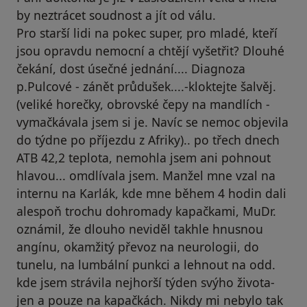
by neztrácet soudnost a jít od válu.
Pro starší lidi na pokec super, pro mladé, kteří
jsou opravdu nemocní a chtějí vyšetřit? Dlouhé
čekání, dost úsečné jednání.... Diagnoza
p.Pulcové - zánět průdušek....-kloktejte šalvěj.
(veliké horečky, obrovské čepy na mandlích -
vymačkávala jsem si je. Navíc se nemoc objevila
do týdne po příjezdu z Afriky).. po třech dnech
ATB 42,2 teplota, nemohla jsem ani pohnout
hlavou... omdlívala jsem. Manžel mne vzal na
internu na Karlák, kde mne během 4 hodin dali
alespoň trochu dohromady kapačkami, MuDr.
oznámil, že dlouho neviděl takhle hnusnou
angínu, okamžitý převoz na neurologii, do
tunelu, na lumbální punkci a lehnout na odd.
kde jsem strávila nejhorší týden svýho života-
jen a pouze na kapačkách. Nikdy mi nebylo tak