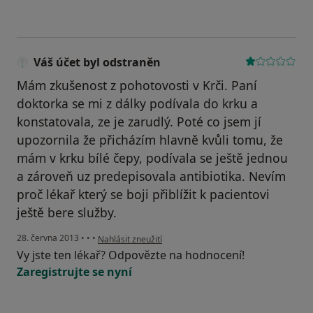
Váš účet byl odstraněn
Mám zkušenost z pohotovosti v Krči. Paní
doktorka se mi z dálky podívala do krku a
konstatovala, ze je zarudlý. Poté co jsem jí
upozornila že přicházím hlavně kvůli tomu, že
mám v krku bílé čepy, podívala se ještě jednou
a zároveň uz predepisovala antibiotika. Nevím
proč lékař který se boji přiblížit k pacientovi
ještě bere služby.
podle názoru uživatele Váš účet byl odstraněn
28. června 2013
•
•
•
Nahlásit zneužití
Vy jste ten lékař? Odpovězte na hodnocení!
Zaregistrujte se nyní