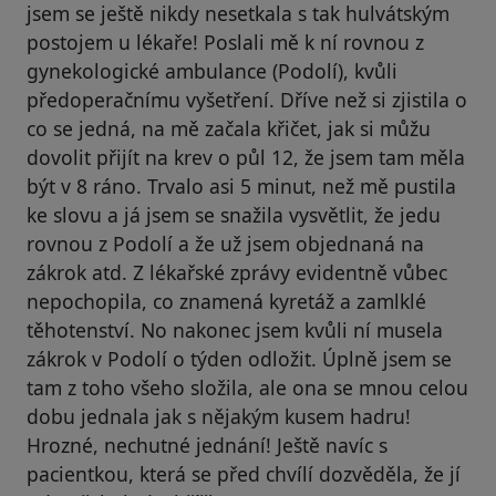
jsem se ještě nikdy nesetkala s tak hulvátským
postojem u lékaře! Poslali mě k ní rovnou z
gynekologické ambulance (Podolí), kvůli
předoperačnímu vyšetření. Dříve než si zjistila o
co se jedná, na mě začala křičet, jak si můžu
dovolit přijít na krev o půl 12, že jsem tam měla
být v 8 ráno. Trvalo asi 5 minut, než mě pustila
ke slovu a já jsem se snažila vysvětlit, že jedu
rovnou z Podolí a že už jsem objednaná na
zákrok atd. Z lékařské zprávy evidentně vůbec
nepochopila, co znamená kyretáž a zamlklé
těhotenství. No nakonec jsem kvůli ní musela
zákrok v Podolí o týden odložit. Úplně jsem se
tam z toho všeho složila, ale ona se mnou celou
dobu jednala jak s nějakým kusem hadru!
Hrozné, nechutné jednání! Ještě navíc s
pacientkou, která se před chvílí dozvěděla, že jí