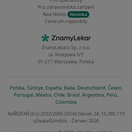
Pro specialisty
Pro zdravotnická zařízení
Noa Notes
Novinka
Centrum nápovědy
Kontakt
ZnamyLekar - Hlavní stránka
ZnanyLekarz Sp. z o.o.
ul. Kolejowa 5/7
01-217 Warszawa, Polska
se otevře v nové záložce
se otevře v nové záložce
se otevře v nové záložce
se otevře v nové záložce
se otevře v 
se o
Polska
,
Türkiye
,
España
,
Italia
,
Deutschland
,
Česko
,
se otevře v nové záložce
se otevře v nové záložce
se otevře v nové záložce
se otevře v nové záložc
se otevře v 
se ote
Portugal
,
México
,
Chile
,
Brasil
,
Argentina
,
Perú
,
se otevře v nové záložce
Colombia
NAŘÍZENÍ (EU) 2022/2065 (DSA) článek 24: 15.395.179
uživatelů/měsíc - Červen 2026