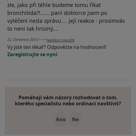
zle, jako při téhle budeme tomu říkat
bronchitida?!...... paní doktorce jsem po
vyléčení nesla zprávu.... její reakce - prosimvás
to neni tak hrozný....
podle názoru uživatele Váš účet byl odstraněn
22. července 2015
•
•
•
Nahlásit zneužití
Vy jste ten lékař? Odpovězte na hodnocení!
Zaregistrujte se nyní
Pomáhají vám názory rozhodovat o tom,
kterého specialistu nebo ordinaci navštívit?
Ano
Ne