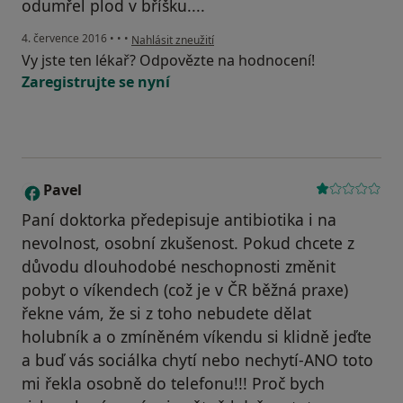
odumřel plod v bříšku....
podle názoru uživatele Váš účet byl odstraněn
4. července 2016
•
•
•
Nahlásit zneužití
Vy jste ten lékař? Odpovězte na hodnocení!
Zaregistrujte se nyní
Pavel
P
Paní doktorka předepisuje antibiotika i na
nevolnost, osobní zkušenost. Pokud chcete z
důvodu dlouhodobé neschopnosti změnit
pobyt o víkendech (což je v ČR běžná praxe)
řekne vám, že si z toho nebudete dělat
holubník a o zmíněném víkendu si klidně jeďte
a buď vás sociálka chytí nebo nechytí-ANO toto
mi řekla osobně do telefonu!!! Proč bych