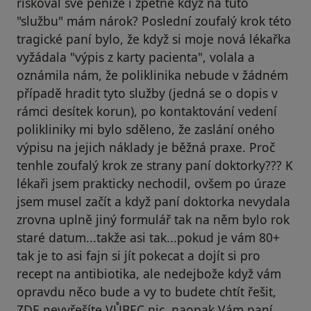
riskoval své peníze i zpětně když na tuto
"službu" mám nárok? Poslední zoufalý krok této
tragické paní bylo, že když si moje nová lékařka
vyžádala "výpis z karty pacienta", volala a
oznámila nám, že poliklinika nebude v žádném
případě hradit tyto služby (jedná se o dopis v
rámci desítek korun), po kontaktování vedení
polikliniky mi bylo sděleno, že zaslání oného
výpisu na jejich náklady je běžná praxe. Proč
tenhle zoufalý krok ze strany paní doktorky??? K
lékaři jsem prakticky nechodil, ovšem po úraze
jsem musel začít a když paní doktorka nevydala
zrovna uplně jiný formulář tak na něm bylo rok
staré datum...takže asi tak...pokud je vám 80+
tak je to asi fajn si jít pokecat a dojít si pro
recept na antibiotika, ale nedejbože když vám
opravdu něco bude a vy to budete chtít řešit,
ZDE nevyřešíte VŮBEC nic, naopak Vám paní