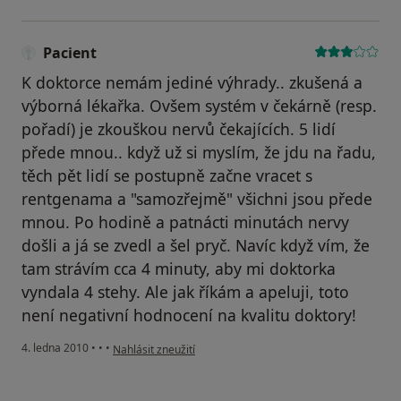
Pacient
K doktorce nemám jediné výhrady.. zkušená a
výborná lékařka. Ovšem systém v čekárně (resp.
pořadí) je zkouškou nervů čekajících. 5 lidí
přede mnou.. když už si myslím, že jdu na řadu,
těch pět lidí se postupně začne vracet s
rentgenama a "samozřejmě" všichni jsou přede
mnou. Po hodině a patnácti minutách nervy
došli a já se zvedl a šel pryč. Navíc když vím, že
tam strávím cca 4 minuty, aby mi doktorka
vyndala 4 stehy. Ale jak říkám a apeluji, toto
není negativní hodnocení na kvalitu doktory!
podle názoru uživatele Pacient
4. ledna 2010
•
•
•
Nahlásit zneužití