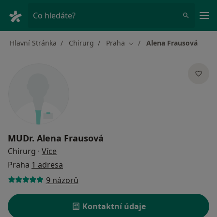
Hla
Co hledáte?
Hlavní Stránka
Chirurg
Praha
Alena Frausová
Změna města
MUDr.
Alena Frausová
o specializacích
Chirurg
·
Více
Praha
1 adresa
9 názorů
Kontaktní údaje