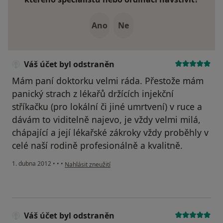
Ano
Ne
Váš účet byl odstraněn
Mám paní doktorku velmi ráda. Přestože mám
panický strach z lékařů držících injekční
stříkačku (pro lokální či jiné umrtvení) v ruce a
dávám to viditelně najevo, je vždy velmi milá,
chápající a její lékařské zákroky vždy proběhly v
celé naší rodině profesionálně a kvalitně.
podle názoru uživatele Váš účet byl odstraněn
1. dubna 2012
•
•
•
Nahlásit zneužití
Váš účet byl odstraněn