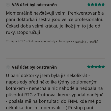
Váš účet byl odstraněn
Momentálně navštěvuji velmi frenkventovaně a
paní doktorka i sestra jsou velice profesionální.
Čekací doba velmi krátká, jelikož jim to jde od
ruky. Doporučuji
podle názoru uživatele Vá
25. října 2017
•
Ordinace specialisty - chirurgie
•
•
Nahlásit zneužití
Váš účet byl odstraněn
U paní doktorky jsem byla již několikrát -
naposledy před několika týdny se zlomeným
kotníkem - nenechala nic náhodě a nedbala na
původní RTG z Trutnova, který vypadal nadějně
- poslala mě na konzultaci do FNM, kde mě po
několika dnech i operovali. :-( Přístup paní