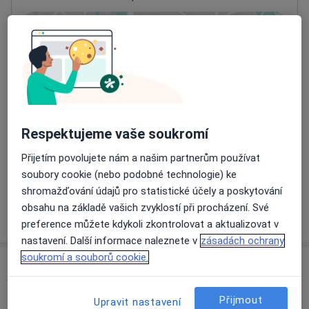
Přiblížit mapu
se otevře v nové záložce
Dostupnost
Na této adrese online kalendář není aktivní
Co mám v takové situaci udělat?
Respektujeme vaše soukromí
Způsoby platby (soukromé návštěvy)
Přijetím povolujete nám a našim partnerům používat
Na teto adrese lékař přijímá pacienty na pojišťovnu
soubory cookie (nebo podobné technologie) ke
Detaily
shromažďování údajů pro statistické účely a poskytování
obsahu na základě vašich zvyklostí při procházení. Své
Více
o adrese
preference můžete kdykoli zkontrolovat a aktualizovat v
nastavení. Další informace naleznete v
zásadách ochrany
soukromí a souborů cookie.
Názory
Přijmout
Upravit nastavení
Přidejte svůj názor