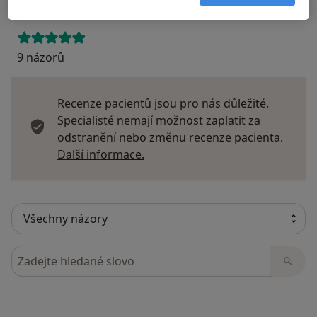
9 názorů
Recenze pacientů jsou pro nás důležité.
Specialisté nemají možnost zaplatit za
odstranění nebo změnu recenze pacienta.
Další informace o názorech
Další informace.
Hledejte v názorech