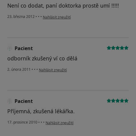
Není co dodat, paní doktorka prostě umí !!!!!
podle názoru uživatele Váš účet byl odstraněn
23. března 2012
•
•
•
Nahlásit zneužití
Pacient
odborník zkušený ví co dělá
podle názoru uživatele Pacient
2. února 2011
•
•
•
Nahlásit zneužití
Pacient
Příjemná, zkušená lékářka.
podle názoru uživatele Pacient
17. prosince 2010
•
•
•
Nahlásit zneužití