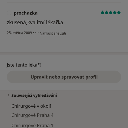
prochazka
P
zkusená,kvalitní lékařka
podle názoru uživatele prochazka
25. května 2009
•
•
•
Nahlásit zneužití
Jste tento lékař?
Upravit nebo spravovat profil
Související vyhledávání
Chirurgové v okolí
Chirurgové Praha 4
Chirurgové Praha 1