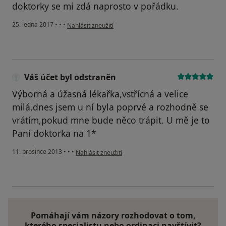
doktorky se mi zdá naprosto v pořádku.
podle názoru uživatele Váš účet byl odstraněn
25. ledna 2017
•
•
•
Nahlásit zneužití
Váš účet byl odstraněn
Výborná a úžasná lékařka,vstřícná a velice
milá,dnes jsem u ní byla poprvé a rozhodně se
vrátím,pokud mne bude něco trápit. U mě je to
Paní doktorka na 1*
podle názoru uživatele Váš účet byl odstraněn
11. prosince 2013
•
•
•
Nahlásit zneužití
Pomáhají vám názory rozhodovat o tom,
kterého specialistu nebo ordinaci navštívit?