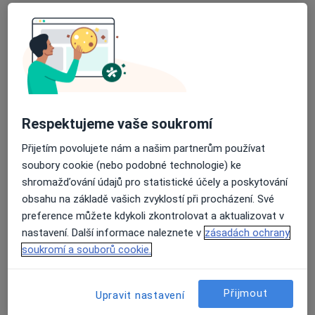
Ordinace prakt. lékaře pro dospělé
Tento specialista nenabízí online rezervaci termínu na této adrese.
Rezervovat termín
Respektujeme vaše soukromí
Přijetím povolujete nám a našim partnerům používat
soubory cookie (nebo podobné technologie) ke
shromažďování údajů pro statistické účely a poskytování
obsahu na základě vašich zvyklostí při procházení. Své
Gabriela Macasová
preference můžete kdykoli zkontrolovat a aktualizovat v
nastavení. Další informace naleznete v
zásadách ochrany
Praktický lékař
soukromí a souborů cookie.
1 názor
Čechovská 57, Příbram
•
Mapa
Přijmout
Poliklinika Ravak
Upravit nastavení