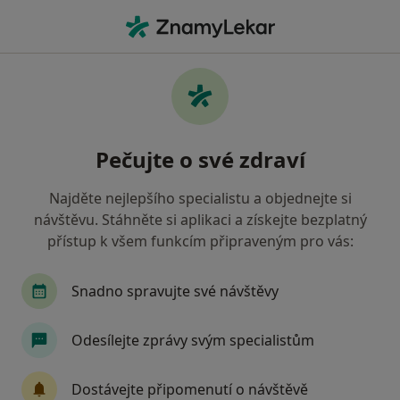
Hla
Praktický Lékař • Příbram, středočeský
Filtry
• 1
Mapa
Doporučení praktičtí lékaři s Oborová
Pečujte o své zdraví
zdravotní pojišťovna Příbram
Jak řadíme výsledky vyhledávání?
Najděte nejlepšího specialistu a objednejte si
návštěvu. Stáhněte si aplikaci a získejte bezplatný
přístup k všem funkcím připraveným pro vás:
Snadno spravujte své návštěvy
Odesílejte zprávy svým specialistům
MUDr. Anna Valentová
Dostávejte připomenutí o návštěvě
Praktický lékař