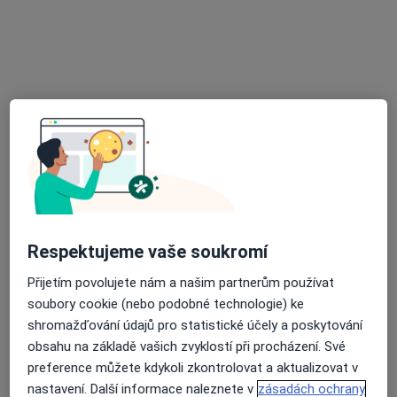
Praktický lékař pro dospělé
Tento specialista nenabízí online rezervaci termínu na této adrese.
Rezervovat termín
Respektujeme vaše soukromí
MUDr. Kristina Roubalová
Přijetím povolujete nám a našim partnerům používat
Praktický lékař
soubory cookie (nebo podobné technologie) ke
17 názorů
shromažďování údajů pro statistické účely a poskytování
obsahu na základě vašich zvyklostí při procházení. Své
Havlíčkova 2034, Havlíčkův Brod
•
Mapa
preference můžete kdykoli zkontrolovat a aktualizovat v
Praktický lékař pro dospělé
nastavení. Další informace naleznete v
zásadách ochrany