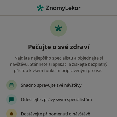
Hla
Praktický Lékař • Havlíčkův Brod, vysočina
Filtry
• 1
Mapa
Doporučení praktičtí lékaři s Oborová
Pečujte o své zdraví
zdravotní pojišťovna Havlíčkův Brod
Jak řadíme výsledky vyhledávání?
Najděte nejlepšího specialistu a objednejte si
návštěvu. Stáhněte si aplikaci a získejte bezplatný
přístup k všem funkcím připraveným pro vás:
Snadno spravujte své návštěvy
Odesílejte zprávy svým specialistům
MUDr. Božena Krumlová
Dostávejte připomenutí o návštěvě
Praktický lékař