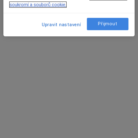
Tento specialista nenabízí online rezervaci termínu na této adrese.
soukromí a souborů cookie.
Rezervovat termín
Přijmout
Upravit nastavení
MUDr. Jaroslava Hájková
Praktický lékař
13 názorů
Varhánkova 227, Polná
•
Mapa
Praktický lékař pro dospělé
Tento specialista nenabízí online rezervaci termínu na této adrese.