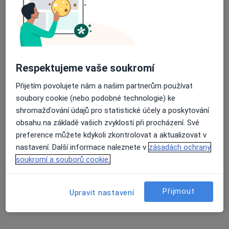
Masarykova 885, Humpolec
•
Mapa
CHIRMED v.o.s. - lékaři specialisté
Tento specialista nenabízí online rezervaci termínu na této adrese.
Rezervovat termín
Respektujeme vaše soukromí
Přijetím povolujete nám a našim partnerům používat
soubory cookie (nebo podobné technologie) ke
shromažďování údajů pro statistické účely a poskytování
obsahu na základě vašich zvyklostí při procházení. Své
preference můžete kdykoli zkontrolovat a aktualizovat v
nastavení. Další informace naleznete v
zásadách ochrany
soukromí a souborů cookie.
MUDr. Václav Pěkný
Chirurg
Přijmout
Upravit nastavení
13 názorů
Adresa 1
Adresa 2