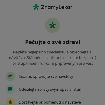
Hla
Chirurg • Havlíčkův Brod, vysočina
Filtry
• 1
Mapa
Doporučení chirurgové s Oborová zdravotní
Pečujte o své zdraví
pojišťovna Havlíčkův Brod
Jak řadíme výsledky vyhledávání?
Najděte nejlepšího specialistu a objednejte si
návštěvu. Stáhněte si aplikaci a získejte bezplatný
přístup k všem funkcím připraveným pro vás:
Snadno spravujte své návštěvy
Odesílejte zprávy svým specialistům
MUDr. Miroslav Novotný
Dostávejte připomenutí o návštěvě
Chirurg