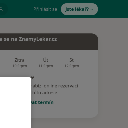
Přihlásit se
Jste lékař?
e se na ZnamyLekar.cz
Zítra
Út
St
Čt
Pá
10 Srpen
11 Srpen
12 Srpen
13 Srpen
14 Srp
specialista nenabízí online rezervaci
termínu na této adrese.
Rezervovat termín