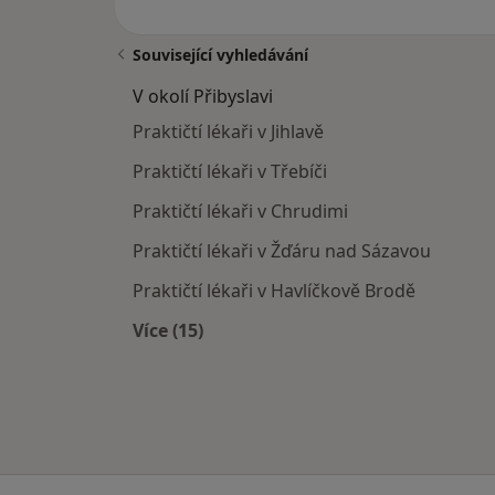
Související vyhledávání
V okolí Přibyslavi
Praktičtí lékaři v Jihlavě
Praktičtí lékaři v Třebíči
Praktičtí lékaři v Chrudimi
Praktičtí lékaři v Žďáru nad Sázavou
Praktičtí lékaři v Havlíčkově Brodě
Více (15)
Více v kategorii: V okolí Přibyslavi