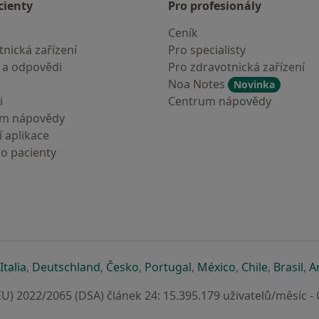
cienty
Pro profesionály
Ceník
nická zařízení
Pro specialisty
 a odpovědi
Pro zdravotnická zařízení
Noa Notes
Novinka
i
Centrum nápovědy
um nápovědy
 aplikace
ro pacienty
záložce
 v nové záložce
e otevře v nové záložce
se otevře v nové záložce
se otevře v nové záložce
se otevře v nové záložce
se otevře v nové záložc
se otevře v nov
se otevře
se 
Italia
,
Deutschland
,
Česko
,
Portugal
,
México
,
Chile
,
Brasil
,
A
U) 2022/2065 (DSA) článek 24: 15.395.179 uživatelů/měsíc -