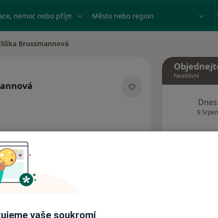
ace, nemoc nebo příjmení
Město nebo region
Eliška Brussmannová
a města
Objednejt
Neaktivní
mannová
ecializacích
Dnes
9 Srpen
Tento 
Rezervovat termín
Názory pacientů (1)
ujeme vaše soukromí