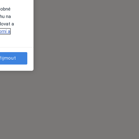
dobné
ahu na
lovat a
omí a
řijmout