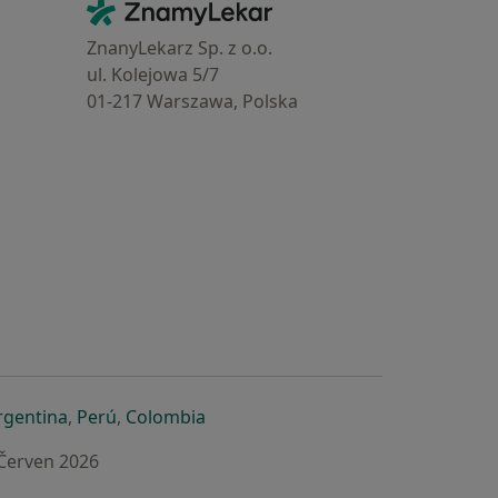
Kontakt
ZnamyLekar - Hlavní stránka
ZnanyLekarz Sp. z o.o.
ul. Kolejowa 5/7
01-217 Warszawa, Polska
e
é záložce
 v nové záložce
otevře v nové záložce
se otevře v nové záložce
se otevře v nové záložce
se otevře v nové záložce
rgentina
,
Perú
,
Colombia
 Červen 2026