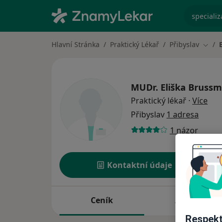
specializ
Hlavní Stránka
Praktický Lékař
Přibyslav
Změn
MUDr.
Eliška Bruss
o sp
Praktický lékař
·
Více
Přibyslav
1 adresa
1 názor
Kontaktní údaje
Ceník
Adresy
Respekt