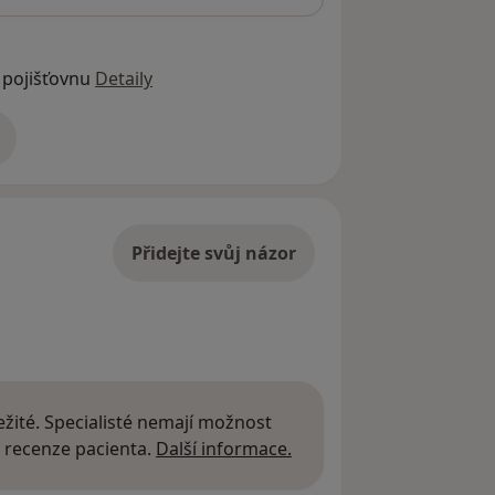
 pojišťovnu
Detaily
adrese
Přidejte svůj názor
žité. Specialisté nemají možnost
Další informace o názor
 recenze pacienta.
Další informace.