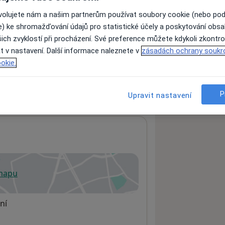
ovolujete nám a našim partnerům používat soubory cookie (nebo po
e) ke shromažďování údajů pro statistické účely a poskytování obs
ách nejsou k dispozici
ich zvyklostí při procházení. Své preference můžete kdykoli zkontro
ádné informace o svých službách.
t v nastavení. Další informace naleznete v
zásadách ochrany soukr
okie.
P
Upravit nastavení
 mapu
 otevře v nové záložce
ní