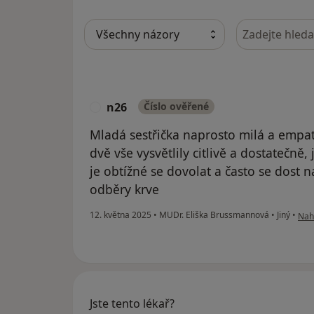
Hledejte v ná
n26
Číslo ověřené
N
Mladá sestřička naprosto milá a empat
dvě vše vysvětlily citlivě a dostatečně
je obtížné se dovolat a často se dost 
odběry krve
podl
12. května 2025
•
MUDr. Eliška Brussmannová
•
Jiný
•
Nahl
Jste tento lékař?