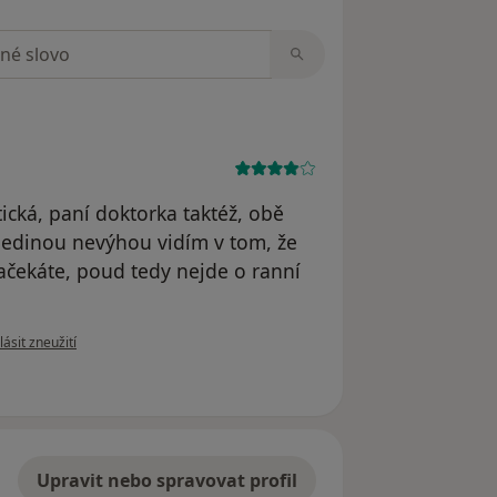
zorech
ická, paní doktorka taktéž, obě
, jedinou nevýhou vidím v tom, že
načekáte, poud tedy nejde o ranní
e názoru uživatele n26
ásit zneužití
Upravit nebo spravovat profil