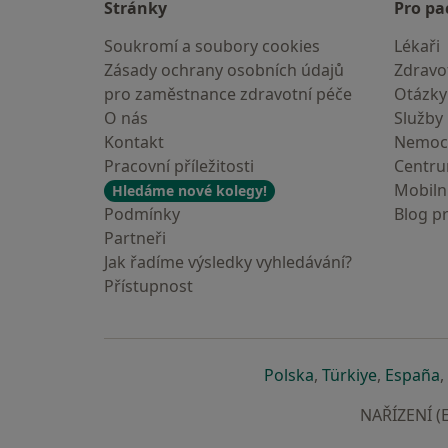
Stránky
Pro pa
Soukromí a soubory cookies
Lékaři
Zásady ochrany osobních údajů
Zdravot
pro zaměstnance zdravotní péče
Otázky
O nás
Služby
Kontakt
Nemoc
Pracovní příležitosti
Centr
Mobilní
Hledáme nové kolegy!
Podmínky
Blog p
Partneři
Jak řadíme výsledky vyhledávání?
Přístupnost
se otevře v nové 
se otevře
s
Polska
,
Türkiye
,
España
,
NAŘÍZENÍ (E