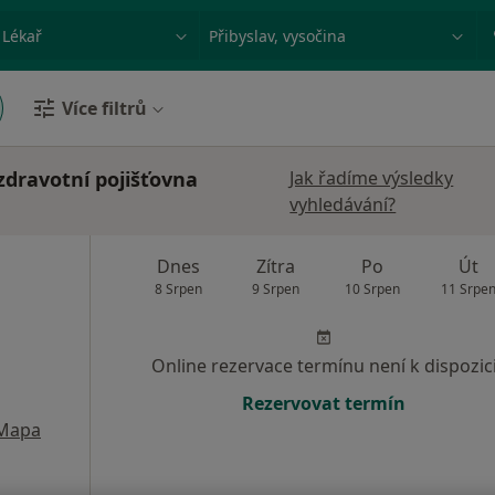
ace, nemoc nebo příjmení
Město nebo region
Více filtrů
zdravotní pojišťovna
Jak řadíme výsledky
vyhledávání?
Dnes
Zítra
Po
Út
8 Srpen
9 Srpen
10 Srpen
11 Srpe
Online rezervace termínu není k dispozic
Rezervovat termín
Mapa