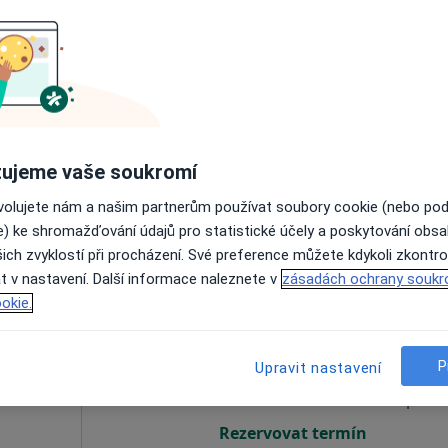
Dnes
Zítra
Po
Út
8 Srpen
9 Srpen
10 Srpen
11 Srpe
Online rezervace termínu není k dispozic
ujeme vaše soukromí
Rezervovat termín
ovolujete nám a našim partnerům používat soubory cookie (nebo po
e) ke shromažďování údajů pro statistické účely a poskytování obs
ich zvyklostí při procházení. Své preference můžete kdykoli zkontro
t v nastavení. Další informace naleznete v
zásadách ochrany soukr
okie.
Dnes
Zítra
Po
Út
8 Srpen
9 Srpen
10 Srpen
11 Srpe
P
Upravit nastavení
Online rezervace termínu není k dispozic
Rezervovat termín