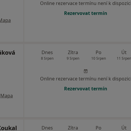
Online rezervace termínu není k dispozic
Rezervovat termín
Mapa
áková
Dnes
Zítra
Po
Út
8 Srpen
9 Srpen
10 Srpen
11 Srpe
Online rezervace termínu není k dispozic
Rezervovat termín
Mapa
Koukal
Dnes
Zítra
Po
Út