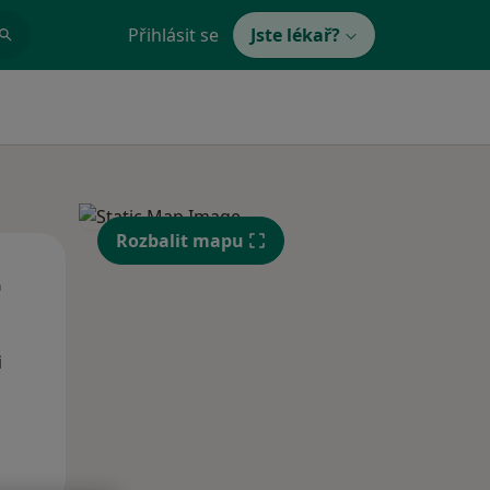
Přihlásit se
Jste lékař?
Rozbalit mapu
St
Čt
Pá
n
12 Srpen
13 Srpen
14 Srpen
i