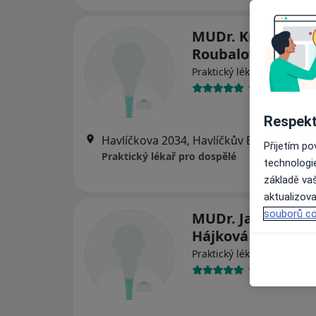
MUDr. Kristina
Roubalová
Praktický lékař
17 názorů
Respekt
Havlíčkova 2034, Havlíčkův Brod
•
Mapa
Přijetím p
Praktický lékař pro dospělé
technologi
základě vaš
aktualizova
souborů co
MUDr. Jaroslava
Hájková
Praktický lékař
13 názorů