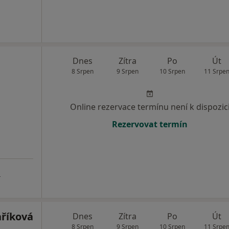
Dnes
Zítra
Po
Út
8 Srpen
9 Srpen
10 Srpen
11 Srpe
Online rezervace termínu není k dispozic
Rezervovat termín
a
říková
Dnes
Zítra
Po
Út
8 Srpen
9 Srpen
10 Srpen
11 Srpe