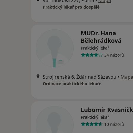
Varhánkova 227, Polná
•
Mapa
Praktický lékař pro dospělé
MUDr. Hana
Bělehrádková
Praktický lékař
34 názorů
Strojírenská 6, Žďár nad Sázavou
•
Map
Ordinace praktického lékaře
Lubomír Kvasnič
Praktický lékař
10 názorů