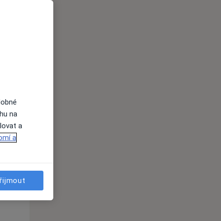
St
Čt
Pá
n
12 Srpen
13 Srpen
14 Srpen
i
dobné
ahu na
lovat a
omí a
St
Čt
Pá
n
12 Srpen
13 Srpen
14 Srpen
řijmout
i