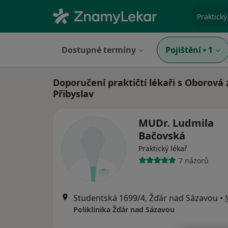
specializ
Dostupné termíny
Pojištění
•
1
Doporučení praktičtí lékaři s Oborová 
Přibyslav
MUDr. Ludmila
Bačovská
Praktický lékař
7 názorů
Studentská 1699/4, Žďár nad Sázavou
•
Poliklinika Žďár nad Sázavou