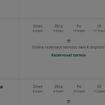
Dnes
Zítra
Po
Út
8 Srpen
9 Srpen
10 Srpen
11 Srpe
Online rezervace termínu není k dispozic
Rezervovat termín
a
ka
Dnes
Zítra
Po
Út
8 Srpen
9 Srpen
10 Srpen
11 Srpe