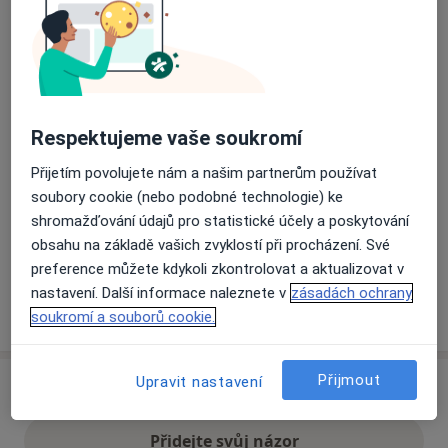
Přiblížit mapu
se otevře v nové záložce
Dostupnost
Na této adrese online kalendář není aktivní
Respektujeme vaše soukromí
Co mám v takové situaci udělat?
Přijetím povolujete nám a našim partnerům používat
soubory cookie (nebo podobné technologie) ke
Způsoby platby (soukromé návštěvy)
shromažďování údajů pro statistické účely a poskytování
Na teto adrese lékař přijímá pacienty na pojišťovnu
obsahu na základě vašich zvyklostí při procházení. Své
Detaily
preference můžete kdykoli zkontrolovat a aktualizovat v
nastavení. Další informace naleznete v
zásadách ochrany
Více
soukromí a souborů cookie.
o adrese
Přijmout
Upravit nastavení
Názory
Přidejte svůj názor