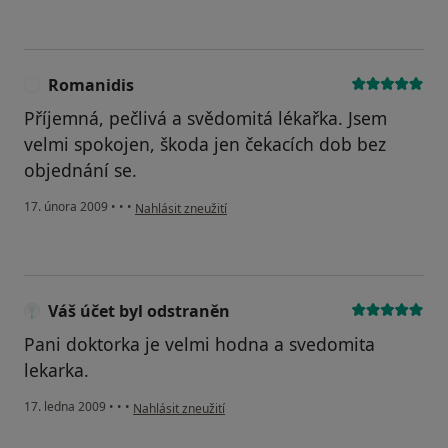
Romanidis
R
Příjemná, pečlivá a svědomitá lékařka. Jsem
velmi spokojen, škoda jen čekacích dob bez
objednání se.
podle názoru uživatele Romanidis
17. února 2009
•
•
•
Nahlásit zneužití
Váš účet byl odstraněn
Pani doktorka je velmi hodna a svedomita
lekarka.
podle názoru uživatele Váš účet byl odstraněn
17. ledna 2009
•
•
•
Nahlásit zneužití