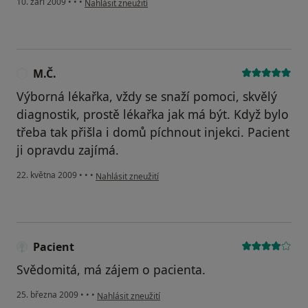
10. září 2009
•
•
•
Nahlásit zneužití
M.Č.
M
Výborná lékařka, vždy se snaží pomoci, skvělý
diagnostik, prostě lékařka jak má být. Když bylo
třeba tak přišla i domů píchnout injekci. Pacient
ji opravdu zajímá.
podle názoru uživatele M.Č.
22. května 2009
•
•
•
Nahlásit zneužití
Pacient
Svědomitá, má zájem o pacienta.
podle názoru uživatele Pacient
25. března 2009
•
•
•
Nahlásit zneužití