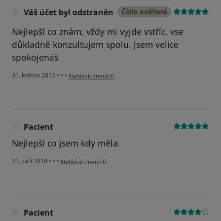
Váš účet byl odstraněn
Číslo ověřené
Nejlepší co znám, vždy mi vyjde vstříc, vse
důkladně konzultujem spolu. Jsem velice
spokojenáš
podle názoru uživatele Váš účet byl odstraněn
31. května 2012
•
•
•
Nahlásit zneužití
Pacient
Nejlepší co jsem kdy měla.
podle názoru uživatele Pacient
21. září 2010
•
•
•
Nahlásit zneužití
Pacient