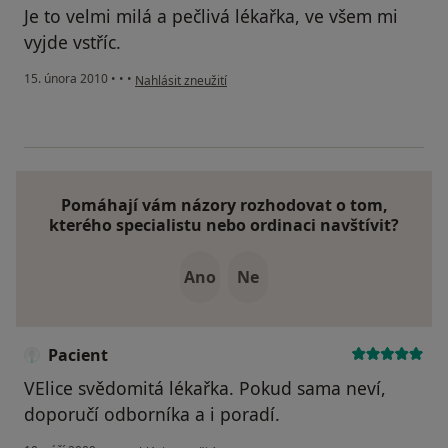
Je to velmi milá a pečlivá lékařka, ve všem mi
vyjde vstříc.
podle názoru uživatele Pacient
15. února 2010
•
•
•
Nahlásit zneužití
Pomáhají vám názory rozhodovat o tom,
kterého specialistu nebo ordinaci navštívit?
Ano
Ne
Pacient
VElice svědomitá lékařka. Pokud sama neví,
doporučí odborníka a i poradí.
podle názoru uživatele Pacient