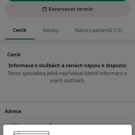
Rezervovat termín
Ceník
Adresy
Názory pacientů (12)
Ceník
Informace o službách a cenách nejsou k dispozici
Tento specialista ještě nepřidával žádné informace o
svých službách.
Adresa
Poliklinika Žďár nad Sázavou
Studentská 1699/4,
Žďár nad Sázavou
59101