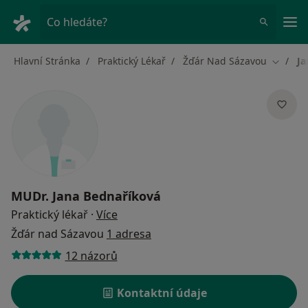
Hla
Co hledáte?
Hlavní Stránka
Praktický Lékař
Žďár Nad Sázavou
Ja
Změna 
MUDr.
Jana Bednaříková
o specializacích
Praktický lékař
·
Více
Žďár nad Sázavou
1 adresa
12 názorů
Kontaktní údaje