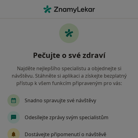
Hla
Praktický Lékař • Chotěboř, vysočina
Filtry
• 1
Mapa
Doporučení praktičtí lékaři s Oborová
Pečujte o své zdraví
zdravotní pojišťovna Chotěboř
Jak řadíme výsledky vyhledávání?
Najděte nejlepšího specialistu a objednejte si
návštěvu. Stáhněte si aplikaci a získejte bezplatný
přístup k všem funkcím připraveným pro vás:
Snadno spravujte své návštěvy
Odesílejte zprávy svým specialistům
MUDr. Božena Krumlová
Dostávejte připomenutí o návštěvě
Praktický lékař