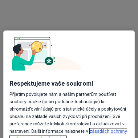
Praktický lékař pro dospělé
Tento specialista nenabízí online rezervaci termínu na této adrese.
Rezervovat termín
Respektujeme vaše soukromí
Martin Špaček
Přijetím povolujete nám a našim partnerům používat
soubory cookie (nebo podobné technologie) ke
Praktický lékař
shromažďování údajů pro statistické účely a poskytování
8 názorů
obsahu na základě vašich zvyklostí při procházení. Své
Hlinsko
•
Mapa
preference můžete kdykoli zkontrolovat a aktualizovat v
Ordinace
nastavení. Další informace naleznete v
zásadách ochrany