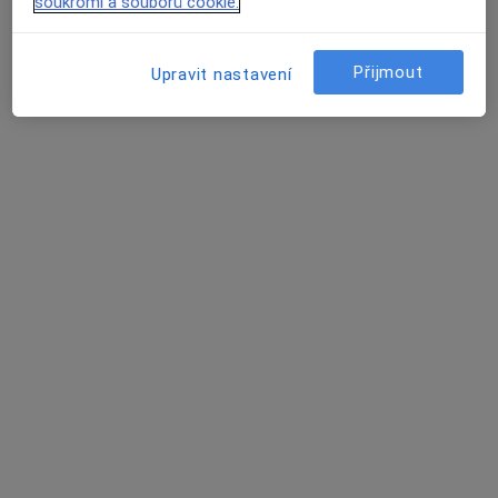
Tento specialista nenabízí online rezervaci termínu na této adrese.
soukromí a souborů cookie.
Rezervovat termín
Přijmout
Upravit nastavení
MUDr. Barbora Nejedlá
Praktický lékař
12 názorů
náměstí T. G. Masaryka 323, Chotěboř
•
Mapa
Praktický lékař
Tento specialista nenabízí online rezervaci termínu na této adrese.