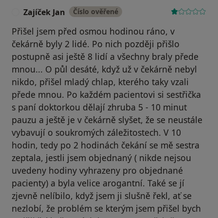
Zajíček Jan
Číslo ověřené
Z
Přišel jsem před osmou hodinou ráno, v
čekárně byly 2 lidé. Po nich později přišlo
postupně asi ještě 8 lidí a všechny braly přede
mnou... O půl desáté, když už v čekárně nebyl
nikdo, přišel mladý chlap, kterého taky vzali
přede mnou. Po každém pacientovi si sestřička
s paní doktorkou dělají zhruba 5 - 10 minut
pauzu a ještě je v čekárně slyšet, že se neustále
vybavují o soukromých záležitostech. V 10
hodin, tedy po 2 hodinách čekání se mě sestra
zeptala, jestli jsem objednaný ( nikde nejsou
uvedeny hodiny vyhrazeny pro objednané
pacienty) a byla velice arogantní. Také se jí
zjevně nelíbilo, když jsem ji slušně řekl, ať se
nezlobí, že problém se kterým jsem přišel bych