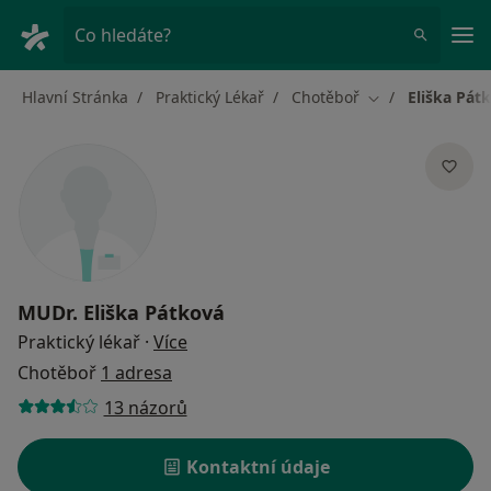
Hla
Co hledáte?
Hlavní Stránka
Praktický Lékař
Chotěboř
Eliška Pát
Změna města
MUDr.
Eliška Pátková
o specializacích
Praktický lékař
·
Více
Chotěboř
1 adresa
13 názorů
Kontaktní údaje