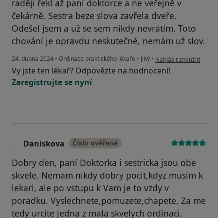
raději řekl až paní doktorce a ne veřejně v
čekárně. Sestra beze slova zavřela dveře.
Odešel jsem a už se sem nikdy nevrátím. Toto
chování je opravdu neskutečné, nemám už slov.
podle názoru uživatele 
24. dubna 2024
•
Ordinace praktického lékaře
•
Jiný
•
Nahlásit zneužití
Vy jste ten lékař? Odpovězte na hodnocení!
Zaregistrujte se nyní
Daniskova
Číslo ověřené
D
Dobry den, paní Doktorka i sestricka jsou obe
skvele. Nemam nikdy dobry pocit,kdyz musim k
lekari, ale po vstupu k Vam je to vzdy v
poradku. Vyslechnete,pomuzete,chapete. Za me
tedy urcite jedna z mala skvelych ordinaci.