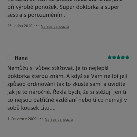
při výrobě ponožek. Super doktorka a super
sestra s porozuměním.
podle názoru uživatele Pacient
25. ledna 2010
•
•
•
Nahlásit zneužití
Hana
H
Nemůžu si vůbec stěžovat. Je to nejlepší
doktorka kterou znám. A když se Vám nelíbí její
způsob ordinování tak to zkuste sami a uvidíte
jak je to náročné. Řekla bych, že si stěžují jen ti
co nejsou patřičně vzdělaní nebo ti co nemají v
sobě kousek citu....
podle názoru uživatele Hana
1. července 2009
•
•
•
Nahlásit zneužití