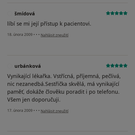
šmídová
Š
líbí se mi její přístup k pacientovi.
podle názoru uživatele šmídová
18. února 2009
•
•
•
Nahlásit zneužití
urbánková
U
Vynikající lékařka. Vstřícná, příjemná, pečlivá,
nic nezanedbá.Sestřička skvělá, má vynikající
paměť, dokáže člověku poradit i po telefonu.
Všem jen doporučuji.
podle názoru uživatele urbánková
17. února 2009
•
•
•
Nahlásit zneužití