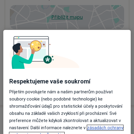
Přiblížit mapu
se otevře v nové záložce
Dostupnost
Na této adrese online kalendář není aktivní
Co mám v takové situaci udělat?
Způsoby platby (soukromé návštěvy)
Na teto adrese lékař přijímá pacienty na pojišťovnu
Detaily
Respektujeme vaše soukromí
Přijetím povolujete nám a našim partnerům používat
Více
o adrese
soubory cookie (nebo podobné technologie) ke
shromažďování údajů pro statistické účely a poskytování
obsahu na základě vašich zvyklostí při procházení. Své
Názory
preference můžete kdykoli zkontrolovat a aktualizovat v
nastavení. Další informace naleznete v
zásadách ochrany
Přidejte svůj názor