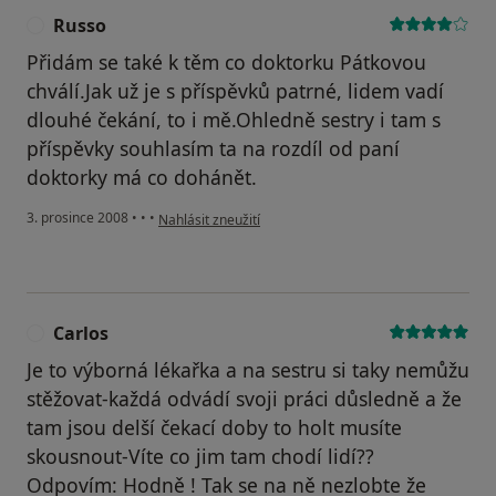
Russo
R
Přidám se také k těm co doktorku Pátkovou
chválí.Jak už je s příspěvků patrné, lidem vadí
dlouhé čekání, to i mě.Ohledně sestry i tam s
příspěvky souhlasím ta na rozdíl od paní
doktorky má co dohánět.
podle názoru uživatele Russo
3. prosince 2008
•
•
•
Nahlásit zneužití
Carlos
C
Je to výborná lékařka a na sestru si taky nemůžu
stěžovat-každá odvádí svoji práci důsledně a že
tam jsou delší čekací doby to holt musíte
skousnout-Víte co jim tam chodí lidí??
Odpovím: Hodně ! Tak se na ně nezlobte že