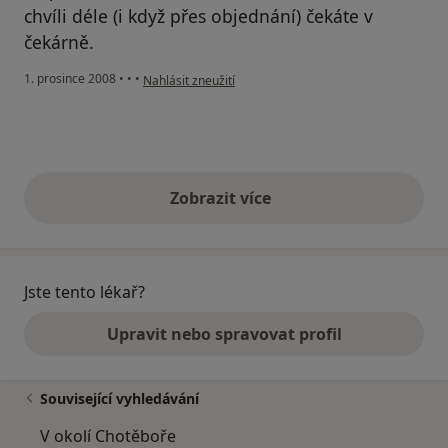
chvíli déle (i když přes objednání) čekáte v
čekárně.
podle názoru uživatele Carlos
1. prosince 2008
•
•
•
Nahlásit zneužití
Zobrazit více
výše uvedené názory
Jste tento lékař?
Upravit nebo spravovat profil
Související vyhledávání
V okolí Chotěboře