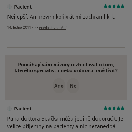
Pacient
Nejlepší. Ani nevím kolikrát mi zachránil krk.
podle názoru uživatele Pacient
14. ledna 2011
•
•
•
Nahlásit zneužití
Pomáhají vám názory rozhodovat o tom,
kterého specialistu nebo ordinaci navštívit?
Ano
Ne
Pacient
Pana doktora Špačka můžu jedině doporučit. Je
velice příjemný na pacienty a nic nezanedbá.