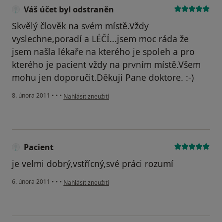
Váš účet byl odstraněn
Skvělý člověk na svém místě.Vždy
vyslechne,poradí a LÉČÍ...jsem moc ráda že
jsem našla lékaře na kterého je spoleh a pro
kterého je pacient vždy na prvním místě.Všem
mohu jen doporučit.Děkuji Pane doktore. :-)
podle názoru uživatele Váš účet byl odstraněn
8. února 2011
•
•
•
Nahlásit zneužití
Pacient
je velmi dobrý,vstřícný,své práci rozumí
podle názoru uživatele Pacient
6. února 2011
•
•
•
Nahlásit zneužití