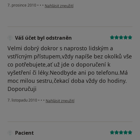
podle názoru uživatele Pacient
7. prosince 2010
•
•
•
Nahlásit zneužití
Váš účet byl odstraněn
Velmi dobrý dokror s naprosto lidským a
vstřícným přístupem,vždy napíše bez okolků vše
co potřebujete,ať už jde o doporučení k
vyšetření či léky.Neodbyde ani po telefonu.Má
moc milou sestru,čekací doba vždy do hodiny.
Doporučuji
podle názoru uživatele Váš účet byl odstraněn
7. listopadu 2010
•
•
•
Nahlásit zneužití
Pacient