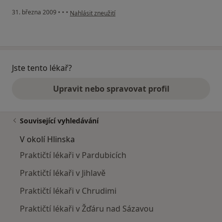
podle názoru uživatele Pacoš
31. března 2009
•
•
•
Nahlásit zneužití
Jste tento lékař?
Upravit nebo spravovat profil
Související vyhledávání
V okolí Hlinska
Praktičtí lékaři v Pardubicích
Praktičtí lékaři v Jihlavě
Praktičtí lékaři v Chrudimi
Praktičtí lékaři v Žďáru nad Sázavou