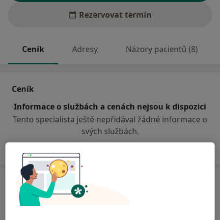
Rezervovat termín
Ceník
Adresy
Názory pacientů (8)
Ceník
Informace o službách a cenách nejsou k dispozici
Tento specialista ještě nepřidával žádné informace o
svých službách.
Adresa
Ordinace
Hlinsko