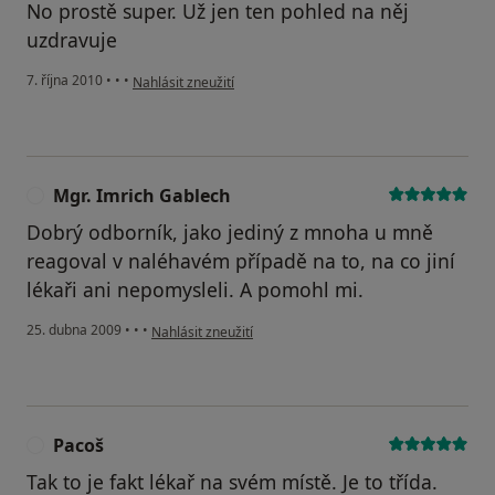
No prostě super. Už jen ten pohled na něj
uzdravuje
podle názoru uživatele Pacient
7. října 2010
•
•
•
Nahlásit zneužití
Mgr. Imrich Gablech
M
Dobrý odborník, jako jediný z mnoha u mně
reagoval v naléhavém případě na to, na co jiní
lékaři ani nepomysleli. A pomohl mi.
podle názoru uživatele Mgr. Imrich Gablech
25. dubna 2009
•
•
•
Nahlásit zneužití
Pacoš
P
Tak to je fakt lékař na svém místě. Je to třída.