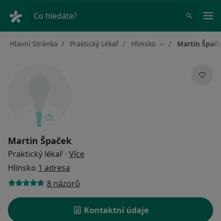
Hla
Co hledáte?
Hlavní Stránka
Praktický Lékař
Hlinsko
Martin Špač
Změna města
Martin Špaček
o specializacích
Praktický lékař
·
Více
Hlinsko
1 adresa
8 názorů
Kontaktní údaje