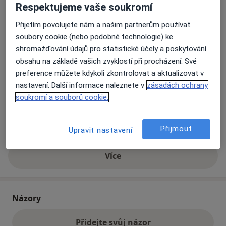
Respektujeme vaše soukromí
Přijetím povolujete nám a našim partnerům používat
Přiblížit mapu
se otevře v nové záložce
soubory cookie (nebo podobné technologie) ke
shromažďování údajů pro statistické účely a poskytování
Dostupnost
Na této adrese online kalendář není aktivní
obsahu na základě vašich zvyklostí při procházení. Své
Co mám v takové situaci udělat?
preference můžete kdykoli zkontrolovat a aktualizovat v
nastavení. Další informace naleznete v
zásadách ochrany
soukromí a souborů cookie.
Způsoby platby (soukromé návštěvy)
Na teto adrese lékař přijímá pacienty na pojišťovnu
Detaily
Přijmout
Upravit nastavení
Více
o adrese
Názory
Přidejte svůj názor