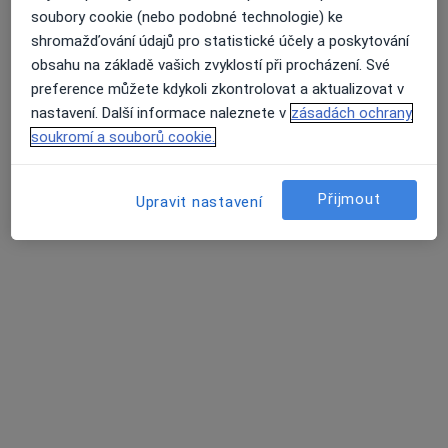
Nenašli jsme specialisty splňující vámi
soubory cookie (nebo podobné technologie) ke
vybraná kritéria v Prague 10, Praha, hl
shromažďování údajů pro statistické účely a poskytování
město Praha
obsahu na základě vašich zvyklostí při procházení. Své
Průměrné hodnocení na Apple a Play Store 4.5
preference můžete kdykoli zkontrolovat a aktualizovat v
Zkuste změnit vybranou lokaci nebo vyzkoušejte
nastavení. Další informace naleznete v
zásadách ochrany
online konzultaci u specialistů z celé republiky.
soukromí a souborů cookie.
Změnit lokaci
Přijmout
Upravit nastavení
Vyhledejte online konzultaci
Hlavní Stránka
Pediatr
Praha
Prague 10
Změna města
Změna měst
Stránky