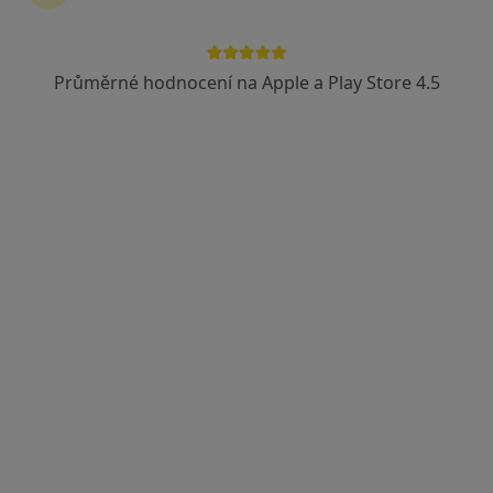
20 názorů
Kotlářova, Ostrava-Zabřeh
•
Mapa
Průměrné hodnocení na Apple a Play Store 4.5
Gynet AH s.r.o.,
Tato klinika nemá specialisty s dostupnými termíny v online kalendáři
Zobrazit profil
MUDr. Radana Osmančíková
·
Více
Pediatr
2 názory