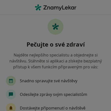
Hla
Pediatr • Ostrava-Zabřeh , moravskoslezský
Filtry
• 1
Mapa
Doporučení pediatři s Vojenská zdravotní
Pečujte o své zdraví
pojišťovna ČR Ostrava-Zabřeh
Jak řadíme výsledky vyhledávání?
Najděte nejlepšího specialistu a objednejte si
návštěvu. Stáhněte si aplikaci a získejte bezplatný
přístup k všem funkcím připraveným pro vás:
Snadno spravujte své návštěvy
Odesílejte zprávy svým specialistům
Gynet AH s.r.o.,
Dostávejte připomenutí o návštěvě
Pediatr, Gynekolog, Kardiolog