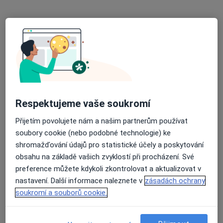
Dětský lékař - Poruba MUDr. Květoslava Kacířová ,Praktický lékař pro děti a dorost
Tento specialista nenabízí online rezervaci termínu na této adrese.
Rezervovat termín
Respektujeme vaše soukromí
Přijetím povolujete nám a našim partnerům používat
soubory cookie (nebo podobné technologie) ke
shromažďování údajů pro statistické účely a poskytování
MUDr. Dagmar Osičková
obsahu na základě vašich zvyklostí při procházení. Své
Pediatr
preference můžete kdykoli zkontrolovat a aktualizovat v
nastavení. Další informace naleznete v
zásadách ochrany
Macharova 965/7, Ostrava
•
Mapa
soukromí a souborů cookie.
Praktický lékař pro děti a dorost
Tento specialista nenabízí online rezervaci termínu na této adrese.