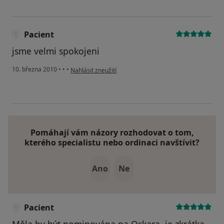
Pacient
jsme velmi spokojeni
podle názoru uživatele Pacient
10. března 2010
•
•
•
Nahlásit zneužití
Pomáhají vám názory rozhodovat o tom,
kterého specialistu nebo ordinaci navštívit?
Ano
Ne
Pacient