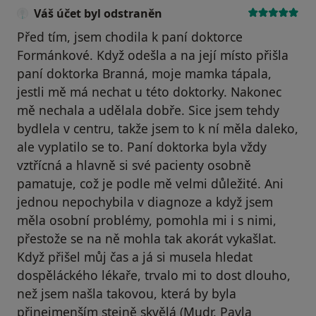
Váš účet byl odstraněn
Před tím, jsem chodila k paní doktorce
Formánkové. Když odešla a na její místo přišla
paní doktorka Branná, moje mamka tápala,
jestli mě má nechat u této doktorky. Nakonec
mě nechala a udělala dobře. Sice jsem tehdy
bydlela v centru, takže jsem to k ní měla daleko,
ale vyplatilo se to. Paní doktorka byla vždy
vztřícná a hlavně si své pacienty osobně
pamatuje, což je podle mě velmi důležité. Ani
jednou nepochybila v diagnoze a když jsem
měla osobní problémy, pomohla mi i s nimi,
přestože se na ně mohla tak akorát vykašlat.
Když přišel můj čas a já si musela hledat
dospěláckého lékaře, trvalo mi to dost dlouho,
než jsem našla takovou, která by byla
přinejmenším stejně skvělá (Mudr. Pavla