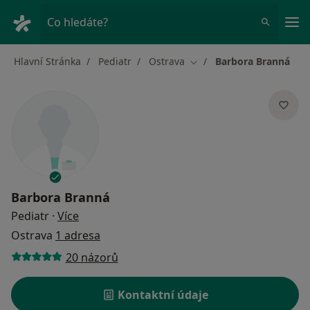
Hla
Co hledáte?
Hlavní Stránka
Pediatr
Ostrava
Barbora Branná
Změna města
Barbora Branná
o specializacích
Pediatr
·
Více
Ostrava
1 adresa
20 názorů
Kontaktní údaje