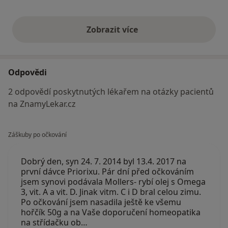
Zobrazit více
výše uvedené názory
Odpovědi
2 odpovědí poskytnutých lékařem na otázky pacientů
na ZnamyLekar.cz
Záškuby po očkování
Dobrý den, syn 24. 7. 2014 byl 13.4. 2017 na
první dávce Priorixu. Pár dní před očkováním
jsem synovi podávala Mollers- rybí olej s Omega
3, vit. A a vit. D. Jinak vitm. C i D bral celou zimu.
Po očkování jsem nasadila ještě ke všemu
hořčík 50g a na Vaše doporučení homeopatika
na střídačku ob…