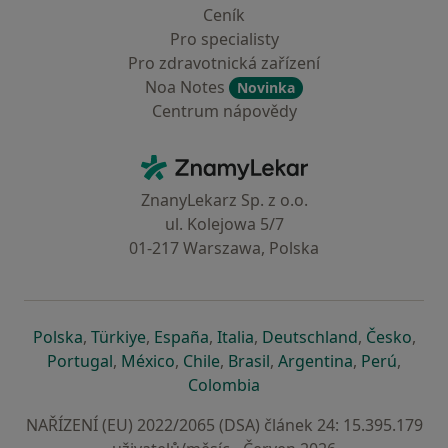
Ceník
Pro specialisty
Pro zdravotnická zařízení
Noa Notes
Novinka
Centrum nápovědy
Kontakt
ZnamyLekar - Hlavní stránka
ZnanyLekarz Sp. z o.o.
ul. Kolejowa 5/7
01-217 Warszawa, Polska
se otevře v nové záložce
se otevře v nové záložce
se otevře v nové záložce
se otevře v nové záložce
se otevře v 
se o
Polska
,
Türkiye
,
España
,
Italia
,
Deutschland
,
Česko
,
se otevře v nové záložce
se otevře v nové záložce
se otevře v nové záložce
se otevře v nové záložc
se otevře v 
se ote
Portugal
,
México
,
Chile
,
Brasil
,
Argentina
,
Perú
,
se otevře v nové záložce
Colombia
NAŘÍZENÍ (EU) 2022/2065 (DSA) článek 24: 15.395.179