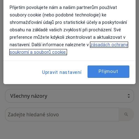
Přijetím povolujete nám a našim partnerům používat
soubory cookie (nebo podobné technologie) ke
shromažďování údajů pro statistické účely a poskytování
20 názorů
obsahu na základě vašich zvyklostí při procházení. Své
preference můžete kdykoli zkontrolovat a aktualizovat v
nastavení. Další informace naleznete v
zásadách ochrany
Recenze pacientů jsou pro nás důležité.
soukromí a souborů cookie.
Specialisté nemají možnost zaplatit za
odstranění nebo změnu recenze pacienta.
Další informace o názorech
Další informace.
Přijmout
Upravit nastavení
Hledejte v názorech