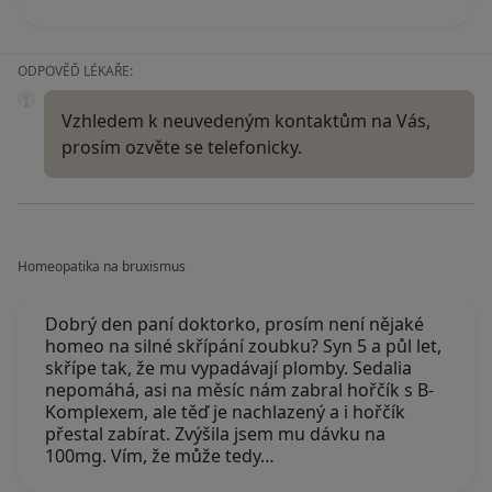
ODPOVĚĎ LÉKAŘE:
Vzhledem k neuvedeným kontaktům na Vás,
prosím ozvěte se telefonicky.
Homeopatika na bruxismus
Dobrý den paní doktorko, prosím není nějaké
homeo na silné skřípání zoubku? Syn 5 a půl let,
skřípe tak, že mu vypadávají plomby. Sedalia
nepomáhá, asi na měsíc nám zabral hořčík s B-
Komplexem, ale těď je nachlazený a i hořčík
přestal zabírat. Zvýšila jsem mu dávku na
100mg. Vím, že může tedy…