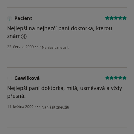
Pacient
Nejlepší na nejhezčí paní doktorka, kterou
znám:)))
podle názoru uživatele Pacient
22. června 2009
•
•
•
Nahlásit zneužití
Gawlíková
G
Nejlepší paní doktorka, milá, usměvavá a vždy
přesná.
podle názoru uživatele Gawlíková
11. května 2009
•
•
•
Nahlásit zneužití