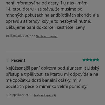
není informována od dcery. I u nás - mám
14.letou dceru - se stává, že musíme po
mnohých pokusech na antibiotikách skončit, ale
opravdu až tehdy, kdy je to nezbytně nutné.
Děkujeme paní doktorce i sestřičce, Leny
podle názoru uživatele Váš účet byl odstraněn
10. listopadu 2009
•
•
•
Nahlásit zneužití
Pacient
Nejúžasnější paní doktora pod sluncem :) Lidský
přístup a trpělivost, se kterou mi odpovídala na
mé zpočátku dosti banální otázky, mi v
počátcích péče o miminko velmi pomohly.
podle názoru uživatele Pacient
2. listopadu 2009
•
•
•
Nahlásit zneužití