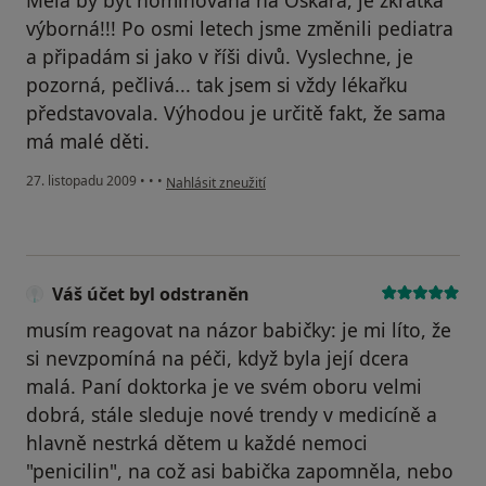
Měla by být nominována na Oskara, je zkrátka
výborná!!! Po osmi letech jsme změnili pediatra
a připadám si jako v říši divů. Vyslechne, je
pozorná, pečlivá... tak jsem si vždy lékařku
představovala. Výhodou je určitě fakt, že sama
má malé děti.
podle názoru uživatele Pacient
27. listopadu 2009
•
•
•
Nahlásit zneužití
Váš účet byl odstraněn
musím reagovat na názor babičky: je mi líto, že
si nevzpomíná na péči, když byla její dcera
malá. Paní doktorka je ve svém oboru velmi
dobrá, stále sleduje nové trendy v medicíně a
hlavně nestrká dětem u každé nemoci
"penicilin", na což asi babička zapomněla, nebo