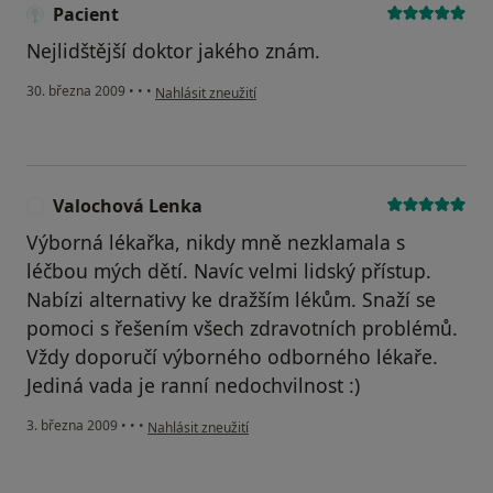
Pacient
Nejlidštější doktor jakého znám.
podle názoru uživatele Pacient
30. března 2009
•
•
•
Nahlásit zneužití
Valochová Lenka
V
Výborná lékařka, nikdy mně nezklamala s
léčbou mých dětí. Navíc velmi lidský přístup.
Nabízi alternativy ke dražším lékům. Snaží se
pomoci s řešením všech zdravotních problémů.
Vždy doporučí výborného odborného lékaře.
Jediná vada je ranní nedochvilnost :)
podle názoru uživatele Valochová Lenka
3. března 2009
•
•
•
Nahlásit zneužití