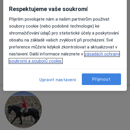
Respektujeme vaše soukromí
Zdeněk Vaníček
Přijetím povolujete nám a našim partnerům používat
·
Více
Oční lékař
soubory cookie (nebo podobné technologie) ke
shromažďování údajů pro statistické účely a poskytování
Antala Staška 1670/80, Praha
•
Mapa
obsahu na základě vašich zvyklostí při procházení. Své
Lexum
preference můžete kdykoli zkontrolovat a aktualizovat v
Předoperační vyšetření
Cena nebyla přidána
nastavení. Další informace naleznete v
zásadách ochrany
Tento specialista nenabízí online rezervaci termínu na této adrese.
soukromí a souborů cookie.
Rezervovat termín
Přijmout
Upravit nastavení