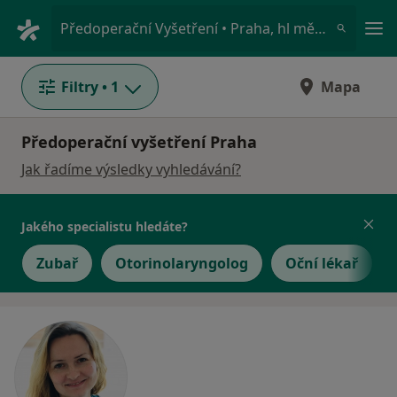
Hla
Předoperační Vyšetření • Praha, hl město Praha
Filtry
• 1
Mapa
Předoperační vyšetření Praha
Jak řadíme výsledky vyhledávání?
Jakého specialistu hledáte?
Zubař
Otorinolaryngolog
Oční lékař