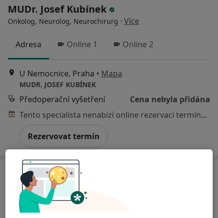
MUDr. Josef Kubínek
·
Více
Onkolog, Neurolog, Neurochirurg
Adresa
Online 1
Online 2
U Nemocnice, Praha
•
Mapa
MUDR. JOSEF KUBÍNEK
Předoperační vyšetření
Cena nebyla přidána
Tento specialista nenabízí online rezervaci termínu na této adrese.
Rezervovat termín