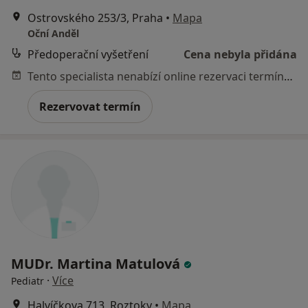
Ostrovského 253/3, Praha
•
Mapa
Oční Anděl
Předoperační vyšetření
Cena nebyla přidána
Tento specialista nenabízí online rezervaci termínu na této adrese.
Rezervovat termín
MUDr. Martina Matulová
·
Více
Pediatr
Halvíčkova 713, Roztoky
•
Mapa