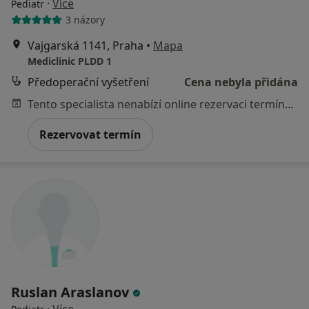
·
Více
Pediatr
3 názory
Vajgarská 1141, Praha
•
Mapa
Mediclinic PLDD 1
Předoperační vyšetření
Cena nebyla přidána
Tento specialista nenabízí online rezervaci termínu na této adrese.
Rezervovat termín
Ruslan Araslanov
·
Více