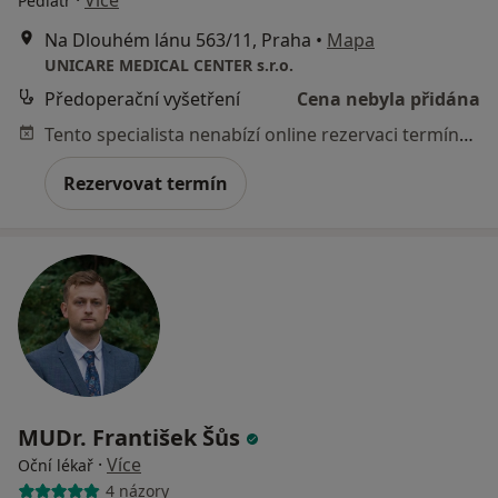
Pediatr
Na Dlouhém lánu 563/11, Praha
•
Mapa
UNICARE MEDICAL CENTER s.r.o.
Předoperační vyšetření
Cena nebyla přidána
Tento specialista nenabízí online rezervaci termínu na této adrese.
Rezervovat termín
MUDr. František Šůs
·
Více
Oční lékař
4 názory