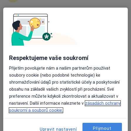
Průměrné hodnocení na Apple a Play Store 4.5
ESThÉ, a.s. - klinika plastické chirurgie
Dermatolog, Plastický chirurg
33 názorů
Na Příkopě 17, Praha
•
Mapa
ESThÉ, a.s. - klinika plastické chirurgie
Respektujeme vaše soukromí
Modelace prsou
Cena nebyla přidána
Přijetím povolujete nám a našim partnerům používat
Více
soubory cookie (nebo podobné technologie) ke
Tato klinika nemá specialisty s dostupnými termíny v online kalendáři
shromažďování údajů pro statistické účely a poskytování
obsahu na základě vašich zvyklostí při procházení. Své
Zobrazit profil
preference můžete kdykoli zkontrolovat a aktualizovat v
nastavení. Další informace naleznete v
zásadách ochrany
soukromí a souborů cookie.
Přijmout
Upravit nastavení