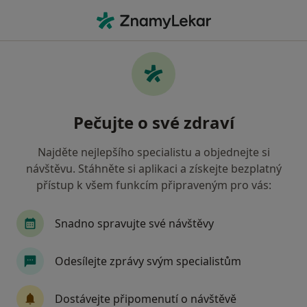
Hla
Modelace Prsou • Praha, hl město Praha
Filtry
• 1
Mapa
Modelace prsou Praha
Pečujte o své zdraví
Jak řadíme výsledky vyhledávání?
Najděte nejlepšího specialistu a objednejte si
návštěvu. Stáhněte si aplikaci a získejte bezplatný
Jakého specialistu hledáte?
přístup k všem funkcím připraveným pro vás:
Plastický chirurg
Chirurg
Dermatolog
Snadno spravujte své návštěvy
Odesílejte zprávy svým specialistům
Dostávejte připomenutí o návštěvě