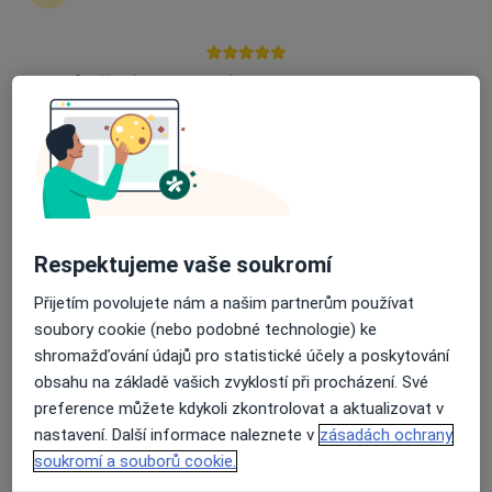
Průměrné hodnocení na Apple a Play Store 4.5
Martin Štolfa
Ostatní
308 názorů
Pražská 15, Plzeň
•
Mapa
Psychoterapeutické centrum Psycholog-Plzeň
Individuální terapie
od 900 kč
Respektujeme vaše soukromí
Tento specialista nenabízí online rezervaci termínu na této adrese.
Přijetím povolujete nám a našim partnerům používat
Rezervovat termín
soubory cookie (nebo podobné technologie) ke
shromažďování údajů pro statistické účely a poskytování
obsahu na základě vašich zvyklostí při procházení. Své
preference můžete kdykoli zkontrolovat a aktualizovat v
nastavení. Další informace naleznete v
zásadách ochrany
soukromí a souborů cookie.