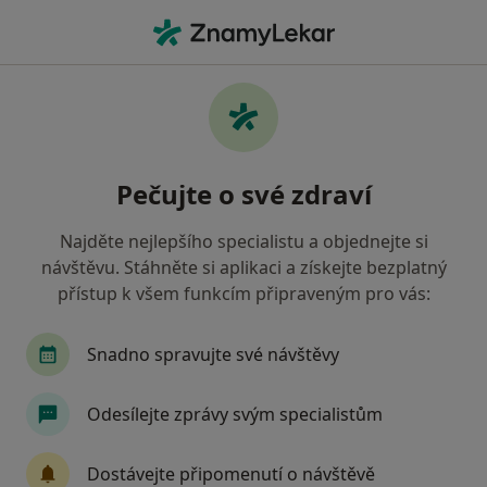
Hla
Individuální Terapie • Plzeň, plzeňský
Filtry
• 1
Mapa
Individuální terapie Plzeň
Pečujte o své zdraví
Jak řadíme výsledky vyhledávání?
Najděte nejlepšího specialistu a objednejte si
návštěvu. Stáhněte si aplikaci a získejte bezplatný
Jakého specialistu hledáte?
přístup k všem funkcím připraveným pro vás:
Psychoterapeut
Ostatní
Psycholog
T
Snadno spravujte své návštěvy
Odesílejte zprávy svým specialistům
Dostávejte připomenutí o návštěvě