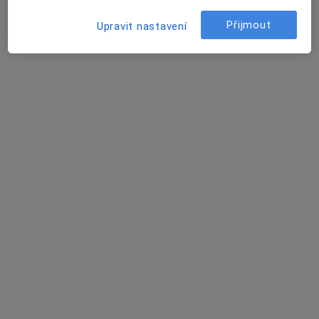
Přijmout
Upravit nastavení
Mgr. Petra Horáková
·
Více
Psychoterapeut
náměstí T. G. Masaryka 25, Plzeň
•
Mapa
Psychoterapeutické poradenství
Individuální terapie
800 Kč
Tento specialista nenabízí online rezervaci termínu na této adrese.
Rezervovat termín