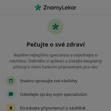
Hla
Neurolog • Praha 3, Praha, hl město Praha
Filtry
Mapa
Neurolog, Praha 3, Praha
Pečujte o své zdraví
Jak řadíme výsledky vyhledávání?
Najděte nejlepšího specialistu a objednejte si
návštěvu. Stáhněte si aplikaci a získejte bezplatný
Jakou pojišťovnu máte?
přístup k všem funkcím připraveným pro vás:
Všeobecná zdravotní pojišťovna
Zdravotní poj
Snadno spravujte své návštěvy
Odesílejte zprávy svým specialistům
Dostávejte připomenutí o návštěvě