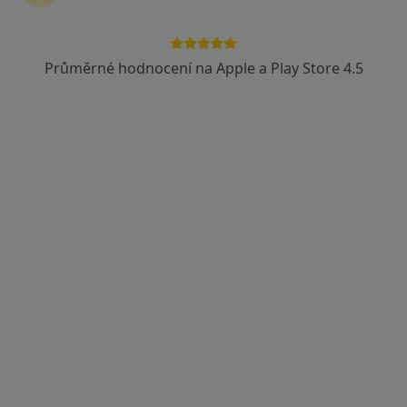
Průměrné hodnocení na Apple a Play Store 4.5
Adriana Chaloupková
Neurolog
1 názor
Lovosická 440/40, Praha
•
Mapa
Poliklinika Prosek a.s.
Tento specialista nenabízí online rezervaci termínu na této adrese.
Rezervovat termín