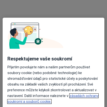
MUDr. Lenka Hlinková
Neurolog
27 názorů
Chmelová 6/2920, Praha
•
Mapa
NEU-HLI, s.r.o.
Tento specialista nenabízí online rezervaci termínu na této adrese.
Rezervovat termín
Respektujeme vaše soukromí
Přijetím povolujete nám a našim partnerům používat
soubory cookie (nebo podobné technologie) ke
shromažďování údajů pro statistické účely a poskytování
obsahu na základě vašich zvyklostí při procházení. Své
preference můžete kdykoli zkontrolovat a aktualizovat v
nastavení. Další informace naleznete v
zásadách ochrany
Michaela Jenšovská
soukromí a souborů cookie.
Neurolog