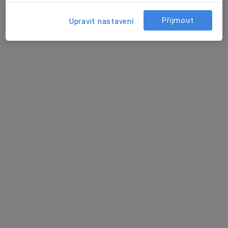
3 názory
Přijmout
Upravit nastavení
Italská 560/37, Praha
•
Mapa
Nemocnice s poliklinikou Praha Italská
Tento specialista nenabízí online rezervaci termínu na této adrese.
Rezervovat termín
MUDr. Karel Kroupa
Neurolog
4 názory