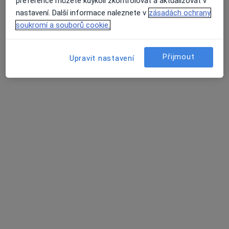
preference můžete kdykoli zkontrolovat a aktualizovat v
nastavení. Další informace naleznete v
zásadách ochrany
Rezervovat termín
soukromí a souborů cookie.
Přijmout
Upravit nastavení
MUDr. Martin Hönig
Neurolog
Dvořákova 75, Přerov
•
Mapa
Nemocnice Přerov (SMN a.s.)
Tento specialista nenabízí online rezervaci termínu na této adrese.
Rezervovat termín