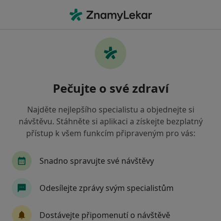
Hla
Neurolog • Olomouc, olomoucký
Filtry
Mapa
Neurolog Olomouc
Pečujte o své zdraví
Jak řadíme výsledky vyhledávání?
Najděte nejlepšího specialistu a objednejte si
návštěvu. Stáhněte si aplikaci a získejte bezplatný
Jakou pojišťovnu máte?
přístup k všem funkcím připraveným pro vás:
Zdravotní pojišťovna ministerstva vnitra ČR
O
Snadno spravujte své návštěvy
Odesílejte zprávy svým specialistům
Dostávejte připomenutí o návštěvě