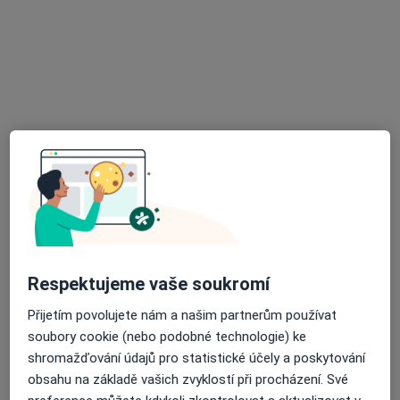
Nemocnice Šternberk
Tento specialista nenabízí online rezervaci termínu na této adrese.
Rezervovat termín
Respektujeme vaše soukromí
MUDr. Jan Gramata
Neurolog
Přijetím povolujete nám a našim partnerům používat
soubory cookie (nebo podobné technologie) ke
Třída Svornosti 22, Olomouc
•
Mapa
shromažďování údajů pro statistické účely a poskytování
Poliklinika Olomouc, Neurologie a EEG laboratoř
obsahu na základě vašich zvyklostí při procházení. Své
Tento specialista nenabízí online rezervaci termínu na této adrese.