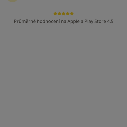
Průměrné hodnocení na Apple a Play Store 4.5
MUDr. Blanka Luběnová
Neurolog
Dukelská 13, Olomouc
•
Mapa
Tento specialista nenabízí online rezervaci termínu na této adrese.
Rezervovat termín
MUDr. karel sinuhet