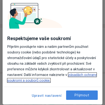
Rezervovat termín
Ceník
Adresy
Názory pacientů
Ceník
Respektujeme vaše soukromí
Informace o službách a cenách nejsou k dispozici
Přijetím povolujete nám a našim partnerům používat
Tento specialista ještě nepřidával žádné informace o
soubory cookie (nebo podobné technologie) ke
svých službách.
shromažďování údajů pro statistické účely a poskytování
obsahu na základě vašich zvyklostí při procházení. Své
preference můžete kdykoli zkontrolovat a aktualizovat v
nastavení. Další informace naleznete v
zásadách ochrany
Adresa
soukromí a souborů cookie.
Železniční poliklinika Olomouc
Přijmout
Upravit nastavení
Jeremenkova 40/1056,
Olomouc
772 00