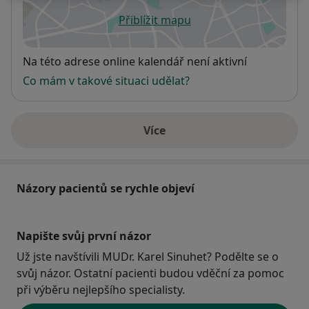
Přiblížit mapu
se otevře v nové záložce
Dostupnost
Na této adrese online kalendář není aktivní
Co mám v takové situaci udělat?
Více
o adrese
Názory pacientů se rychle objeví
Napište svůj první názor
Už jste navštívili MUDr. Karel Sinuhet? Podělte se o
svůj názor. Ostatní pacienti budou vděční za pomoc
při výběru nejlepšího specialisty.