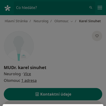
Hla
Co hledáte?
Hlavní Stránka
Neurolog
Olomouc
Karel Sinuhet
Změna města
MUDr.
karel sinuhet
o specializacích
Neurolog
·
Více
Olomouc
1 adresa
Kontaktní údaje