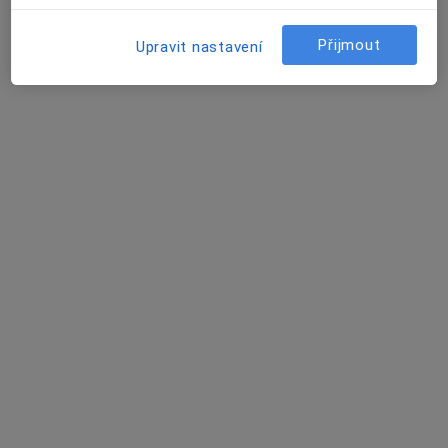
Zuzana Procházková
Přijmout
Upravit nastavení
Dermatolog
Praha
Book a visit
Andrea Lorenzová
Plicní lékař, Pneumolog
Ústí nad Labem
Lada Novotná
Dermatolog
Praha
Book a visit
David Vencour