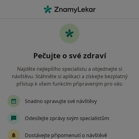
Hla
Co hledáte?
Hlavní Stránka
Nemoci
Sarkoidóza
Sarkoidóza - informace,
Pečujte o své zdraví
specialisté, otázky a odpovědi
Najděte nejlepšího specialistu a objednejte si
návštěvu. Stáhněte si aplikaci a získejte bezplatný
přístup k všem funkcím připraveným pro vás:
Informace
Snadno spravujte své návštěvy
Odesílejte zprávy svým specialistům
Dbejte o své zdraví
Zůstaňte doma a vyberte online konzultaci pro
Dostávejte připomenutí o návštěvě