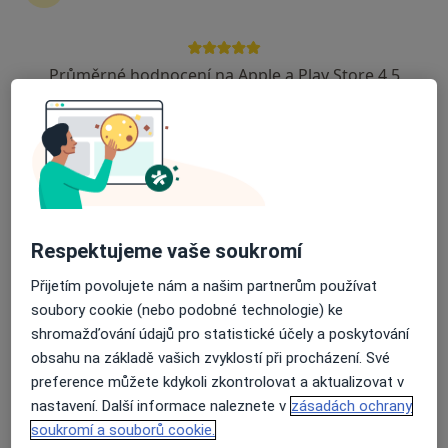
zahájení nebo pokračování léčby. Pokud to
potřebujete, můžete si také objednat návštěvu v
ordinaci.
Průměrné hodnocení na Apple a Play Store 4.5
Zobrazit profily specialistů
Jak to funguje?
Odborníci
Respektujeme vaše soukromí
Přijetím povolujete nám a našim partnerům používat
soubory cookie (nebo podobné technologie) ke
Pavlína Kopecká
shromažďování údajů pro statistické účely a poskytování
obsahu na základě vašich zvyklostí při procházení. Své
Plicní lékař
preference můžete kdykoli zkontrolovat a aktualizovat v
Praha
nastavení. Další informace naleznete v
zásadách ochrany
soukromí a souborů cookie.