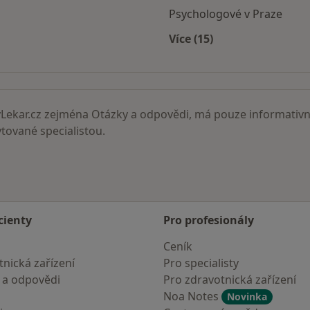
Psychologové v Praze
Více (15)
Více v kategorii: Nejč
ekar.cz zejména Otázky a odpovědi, má pouze informativní
ované specialistou.
cienty
Pro profesionály
Ceník
nická zařízení
Pro specialisty
 a odpovědi
Pro zdravotnická zařízení
Noa Notes
Novinka