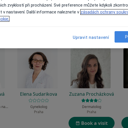
 to funguje?
ich zvyklostí při procházení. Své preference můžete kdykoli zkontro
t v nastavení. Další informace naleznete v
zásadách ochrany soukr
okie.
P
Upravit nastavení
vá
Elena Sudarikova
Zuzana Procházková
Dermatolog, Specialista na estetickou medicínu
Gynekolog
Dermatolog
Praha
Praha
Book a visit