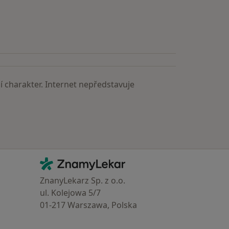
astěji vyhledávaní lékaři
 charakter. Internet nepředstavuje
Kontakt
ZnamyLekar - Hlavní stránka
ZnanyLekarz Sp. z o.o.
ul. Kolejowa 5/7
01-217 Warszawa, Polska