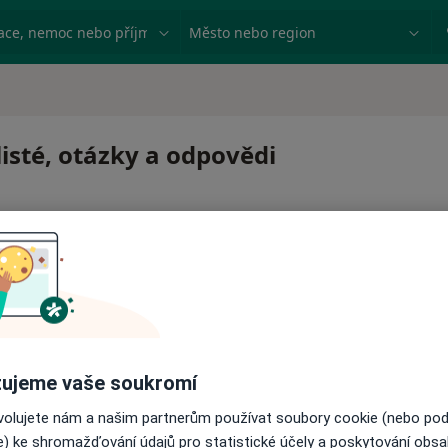
ace, nemoc nebo příjmení
Město nebo region
listé, otázky a odpovědi
 pro zahájení nebo pokračování léčby. Pokud to potřebujet
ujeme vaše soukromí
ci.
ovolujete nám a našim partnerům používat soubory cookie (nebo po
e) ke shromažďování údajů pro statistické účely a poskytování obs