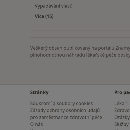
Vypadávání vlasů
Více (15)
Více v kategorii: Nemoci
Veškerý obsah publikovaný na portálu ZnamyL
plnohodnotnou náhradu lékařské péče poskyt
Stránky
Pro pa
Soukromí a soubory cookies
Lékaři
Zásady ochrany osobních údajů
Zdravot
pro zaměstnance zdravotní péče
Otázky
O nás
Služby