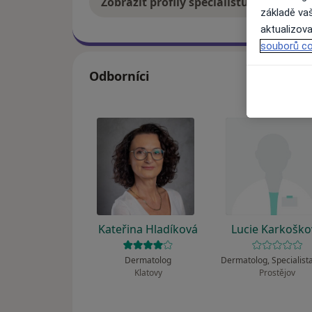
Zobrazit profily specialistů
Jak
základě vaš
aktualizova
souborů co
Odborníci
Kateřina Hladíková
Lucie Karkoško
Dermatolog
Klatovy
Prostějov