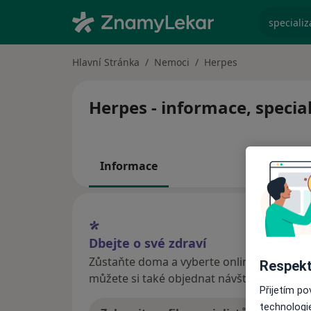
specializ
Hlavní Stránka
Nemoci
Herpes
Herpes - informace, specia
Informace
Dbejte o své zdraví
Zůstaňte doma a vyberte online konzultaci
Respekt
můžete si také objednat návštěvu v ordina
Přijetím p
technologi