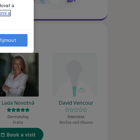
lovat a
omí a
řijmout
Lada Novotná
David Vencour
Dermatolog
Internista
Praha
Boršov nad Vltavou
Book a visit