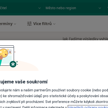
ace, nemoc nebo příjmení
Město nebo region
ermíny
Více filtrů
Jak řadíme výsledky vyhl
Dnes
Zítra
Ne
Po
7 Srpen
8 Srpen
9 Srpen
10 Srpe
Online rezervace termínu není k dispozic
ujeme vaše soukromí
Rezervovat termín
ovolujete nám a našim partnerům používat soubory cookie (nebo po
e) ke shromažďování údajů pro statistické účely a poskytování obs
ich zvyklostí při procházení. Své preference můžete kdykoli zkontro
t v nastavení. Další informace naleznete v
zásadách ochrany soukr