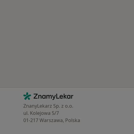
Kontakt
ZnamyLekar - Hlavní stránka
ZnanyLekarz Sp. z o.o.
ul. Kolejowa 5/7
01-217 Warszawa, Polska