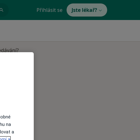
Přihlásit se
Jste lékař?
edávání?
Út
St
Čt
n
11 Srpen
12 Srpen
13 Srpen
i
dobné
ahu na
lovat a
omí a