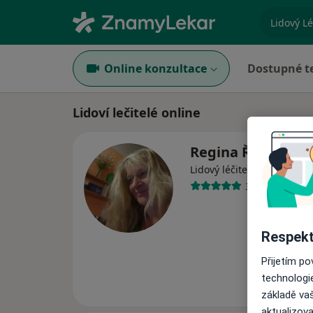
specializ
Online konzultace
Dostupné t
Lidoví lečitelé online
Regina Říhová
·
Více
Lidový léčitel
3 názory
Respekt
Přijetím p
technologi
základě vaš
aktualizova