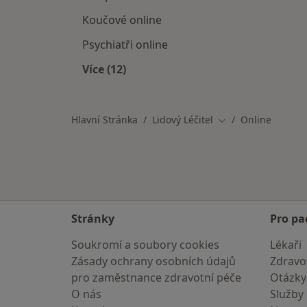
Koučové online
Psychiatři online
Více (12)
Více v kategorii: Jiní specialisté
Hlavní Stránka
Lidový Léčitel
Online
Změna města
Stránky
Pro pa
Soukromí a soubory cookies
Lékaři
Zásady ochrany osobních údajů
Zdravot
pro zaměstnance zdravotní péče
Otázky
O nás
Služby