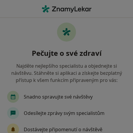
Hla
Kouč
Filtry
Mapa
Kouč
Pečujte o své zdraví
Jak řadíme výsledky vyhledávání?
Najděte nejlepšího specialistu a objednejte si
návštěvu. Stáhněte si aplikaci a získejte bezplatný
Vyberte město, ve kterém hledáte specialistu
přístup k všem funkcím připraveným pro vás:
Praha
Brno
Karviná
Ostrava
Pl
Snadno spravujte své návštěvy
Odesílejte zprávy svým specialistům
Dostávejte připomenutí o návštěvě