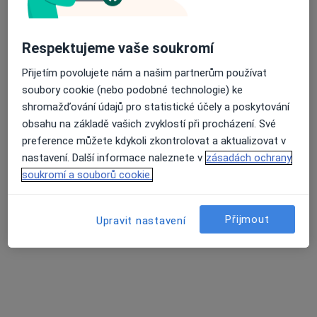
Mgr. Kristína Bittnerová (Papajová)
Respektujeme vaše soukromí
·
Více
Kouč, Psycholog
4 názory
Přijetím povolujete nám a našim partnerům používat
soubory cookie (nebo podobné technologie) ke
Adresa
Online
shromažďování údajů pro statistické účely a poskytování
obsahu na základě vašich zvyklostí při procházení. Své
preference můžete kdykoli zkontrolovat a aktualizovat v
Dobrovského 35, Olomouc
•
Mapa
nastavení. Další informace naleznete v
zásadách ochrany
Soukromá ordinace
soukromí a souborů cookie.
Koučování
1 200 Kč
Tento specialista nenabízí online rezervaci termínu na této adrese.
Přijmout
Upravit nastavení
Rezervovat termín