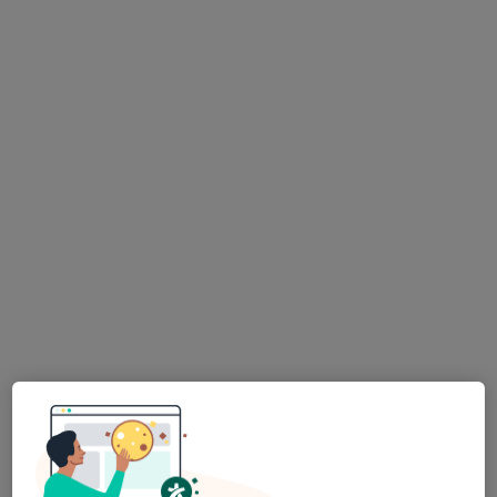
·
Více
Kouč, Psychoterapeut, Psycholog
5 názorů
Adresa
Online
Ječná 243/39A, Praha
•
Mapa
Martin Petráš - Ječná 39a
Koučování
1 800 Kč
Tento specialista nenabízí online rezervaci termínu na této adrese.
Rezervovat termín