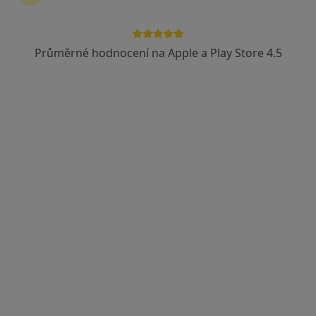
Průměrné hodnocení na Apple a Play Store 4.5
Jakub Jílek, MSc
Kouč, Terapeut
15 názorů
Tento specialista nenabízí online rezervaci termínu na této adrese.
Rezervovat termín
Mgr. Martin Petráš