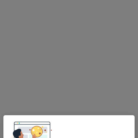
Nikol Němec
·
Více
Kouč, Psychoterapeut
7 názorů
Vodičkova 729/11, Praha
•
Mapa
Jak na duši - terapeutický institut
Tento specialista nenabízí online rezervaci termínu na této adrese.
Rezervovat termín