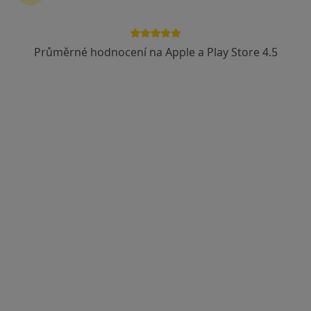
Průměrné hodnocení na Apple a Play Store 4.5
Mgr. Kristýna Šlajsová
Kouč, Psycholog
44 názorů
Adresa
Online
Osadní 12A, Praha
•
Mapa
Ulice Osadní
Tento specialista nenabízí online rezervaci termínu na této adrese.
Rezervovat termín