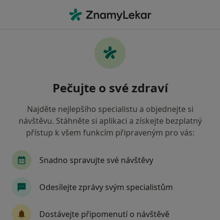
Hla
Kouč
Filtry
Mapa
Kouč
Pečujte o své zdraví
Jak řadíme výsledky vyhledávání?
Najděte nejlepšího specialistu a objednejte si
návštěvu. Stáhněte si aplikaci a získejte bezplatný
Vyberte město, ve kterém hledáte specialistu
přístup k všem funkcím připraveným pro vás:
Praha
Brno
Karviná
Ostrava
Pl
Snadno spravujte své návštěvy
Odesílejte zprávy svým specialistům
Dostávejte připomenutí o návštěvě