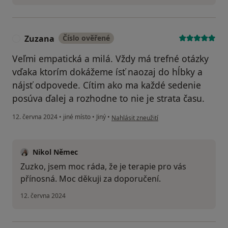
Zuzana
Číslo ověřené
Z
Veľmi empatická a milá. Vždy má trefné otázky
vďaka ktorím dokážeme ísť naozaj do hĺbky a
nájsť odpovede. Cítim ako ma každé sedenie
posúva ďalej a rozhodne to nie je strata času.
podle názoru uživatele Zuzana
12. června 2024
•
jiné místo
•
Jiný
•
Nahlásit zneužití
Nikol Němec
Zuzko, jsem moc ráda, že je terapie pro vás
přínosná. Moc děkuji za doporučení.
12. června 2024