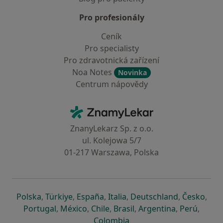
Pro profesionály
Ceník
Pro specialisty
Pro zdravotnická zařízení
Noa Notes
Novinka
Centrum nápovědy
Kontakt
ZnamyLekar - Hlavní stránka
ZnanyLekarz Sp. z o.o.
ul. Kolejowa 5/7
01-217 Warszawa, Polska
se otevře v nové záložce
se otevře v nové záložce
se otevře v nové záložce
se otevře v nové záložce
se otevře v 
se o
Polska
,
Türkiye
,
España
,
Italia
,
Deutschland
,
Česko
,
se otevře v nové záložce
se otevře v nové záložce
se otevře v nové záložce
se otevře v nové záložc
se otevře v 
se ote
Portugal
,
México
,
Chile
,
Brasil
,
Argentina
,
Perú
,
se otevře v nové záložce
Colombia