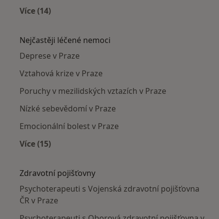
Více (14)
Více v kategorii: Psychoterapeuti v okolí
Nejčastěji léčené nemoci
Deprese v Praze
Vztahová krize v Praze
Poruchy v mezilidských vztazích v Praze
Nízké sebevědomí v Praze
Emocionální bolest v Praze
Více (15)
Více v kategorii: Nejčastěji léčené nemoci
Zdravotní pojišťovny
Psychoterapeuti s Vojenská zdravotní pojišťovna
ČR v Praze
Psychoterapeuti s Oborová zdravotní pojišťovna v