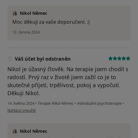
Nikol Němec
Moc děkuji za vaše doporučení. :)
12. června 2024
Váš účet byl odstraněn
Nikol je úžasný člověk. Na terapie jsem chodil s
radostí. Prvý raz v životě jsem zažil co je to
skutečné přijetí, trpělivost, pokoj a vypočutí.
Děkuji Nikol.
14. května 2024
•
Terapie Nikol Němec
•
individuální psychoterapie
•
podle názoru uživatele Váš účet byl odstraněn
Nahlásit zneužití
Nikol Němec