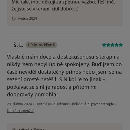
Michale, moc děkuji za zpětnou vazbu. Těší mě,
že jste se v terapii cítil dobře. :)
15. května 2024
Š. L.
Číslo ověřené
Š
Vlastně mám docela dost zkušeností s terapií a
nikdy jsem nebyl úplně spokojený. Buď jsem po
čase neviděl dostatečný přínos nebo jsem se na
sezení prostě netěšil. S Nikol je to jinak –
potkávat se s ní je radost a přitom mi
doopravdy pomohla.
23. dubna 2024
•
Terapie Nikol Němec
•
individuální psychoterapie
•
podle názoru uživatele Š. L.
Nahlásit zneužití