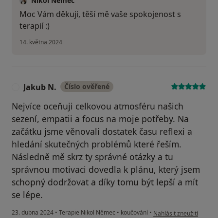
Nikol Němec
Moc Vám děkuji, těší mě vaše spokojenost s
terapií :)
14. května 2024
Jakub N.
Číslo ověřené
J
Nejvíce oceňuji celkovou atmosféru našich
sezení, empatii a focus na moje potřeby. Na
začátku jsme věnovali dostatek času reflexi a
hledání skutečných problémů které řeším.
Následně mě skrz ty správné otázky a tu
správnou motivaci dovedla k plánu, který jsem
schopný dodržovat a díky tomu být lepší a mít
se lépe.
podle názoru uživatele 
23. dubna 2024
•
Terapie Nikol Němec
•
koučování
•
Nahlásit zneužití