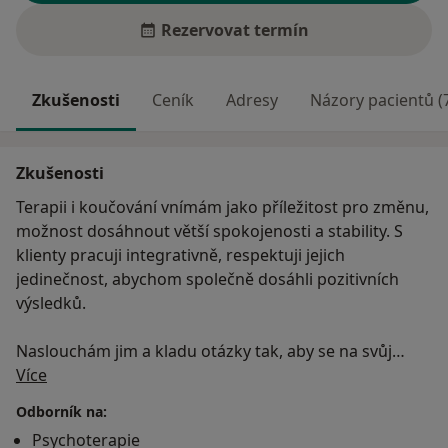
Rezervovat termín
Zkušenosti
Ceník
Adresy
Názory pacientů (
Zkušenosti
Terapii i koučování vnímám jako příležitost pro změnu,
možnost dosáhnout větší spokojenosti a stability. S
klienty pracuji integrativně, respektuji jejich
jedinečnost, abychom společně dosáhli pozitivních
výsledků.
Naslouchám jim a kladu otázky tak, aby se na svůj
O mně
životní příběh začali dívat z jiného úhlu pohledu. Klient
Více
dostává prostor pro rozpoznání příčin a zdrojů
Odborník na:
problémů, které ho trápí v současnosti, přičemž
Psychoterapie
hledíme na to, že mohou mít původ hlouběji v