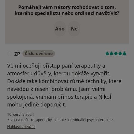
Pomáhají vám názory rozhodovat o tom,
kterého specialistu nebo ordinaci navštívit?
Ano
Ne
ZP
Číslo ověřené
Z
Velmi oceňuji přístup paní terapeutky a
atmosféru důvěry, kterou dokáže vytvořit.
Dokáže také kombinovat různé techniky, které
navedou k řešení problému. Jsem velmi
spokojená, vnímám přínos terapie a Nikol
mohu jedině doporučit.
10. června 2024
•
Jak na duši - terapeutický institut
•
individuální psychoterapie
•
podle názoru uživatele ZP
Nahlásit zneužití