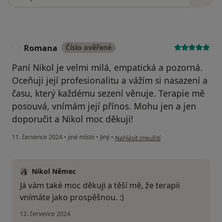
Romana
Číslo ověřené
R
Paní Nikol je velmi milá, empatická a pozorná.
Oceňuji její profesionalitu a vážím si nasazení a
času, který každému sezení věnuje. Terapie mě
posouvá, vnímám její přínos. Mohu jen a jen
doporučit a Nikol moc děkuji!
podle názoru uživatele Romana
11. července 2024
•
jiné místo
•
Jiný
•
Nahlásit zneužití
Nikol Němec
Já vám také moc děkuji a těší mě, že terapii
vnímáte jako prospěšnou. :)
12. července 2024