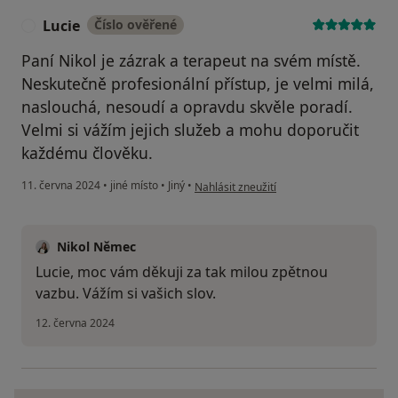
Lucie
Číslo ověřené
L
Paní Nikol je zázrak a terapeut na svém místě.
Neskutečně profesionální přístup, je velmi milá,
naslouchá, nesoudí a opravdu skvěle poradí.
Velmi si vážím jejich služeb a mohu doporučit
každému člověku.
podle názoru uživatele Lucie
11. června 2024
•
jiné místo
•
Jiný
•
Nahlásit zneužití
Nikol Němec
Lucie, moc vám děkuji za tak milou zpětnou
vazbu. Vážím si vašich slov.
12. června 2024