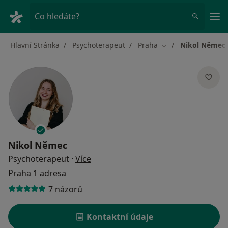
Hla
Co hledáte?
Hlavní Stránka
Psychoterapeut
Praha
Nikol Němec
Změna města
Nikol Němec
o specializacích
Psychoterapeut
·
Více
Praha
1 adresa
7 názorů
Kontaktní údaje