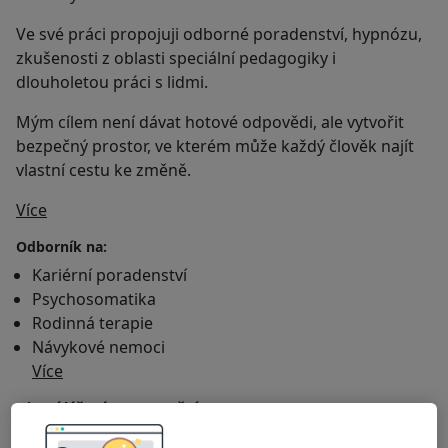
Ve své práci propojuji odborné poradenství, hypnózu,
zkušenosti z oblasti speciální pedagogiky i
dlouholetou práci s lidmi.
Mým cílem není dávat hotové odpovědi, ale vytvořit
bezpečný prostor, ve kterém může každý člověk najít
vlastní cestu ke změně.
O mně
Více
Odborník na:
Kariérní poradenství
Psychosomatika
Rodinná terapie
Návykové nemoci
Více
Hlavní léčená onemocnění
Generalizované úzkostné poruchy