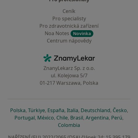
Ceník
Pro specialisty
Pro zdravotnická zařízení
Noa Notes
Novinka
Centrum nápovědy
Kontakt
ZnamyLekar - Hlavní stránka
ZnanyLekarz Sp. z o.o.
ul. Kolejowa 5/7
01-217 Warszawa, Polska
se otevře v nové záložce
se otevře v nové záložce
se otevře v nové záložce
se otevře v nové záložce
se otevře v 
se o
Polska
,
Türkiye
,
España
,
Italia
,
Deutschland
,
Česko
,
se otevře v nové záložce
se otevře v nové záložce
se otevře v nové záložce
se otevře v nové záložc
se otevře v 
se ote
Portugal
,
México
,
Chile
,
Brasil
,
Argentina
,
Perú
,
se otevře v nové záložce
Colombia
NAŘÍZENÍ (EU) 2022/2065 (DSA) článek 24: 15.395.179