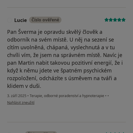
Lucie
Číslo ověřené
L
Pan Šverma je opravdu skvělý člověk a
odborník na svém místě. U něj na sezení se
cítím uvolněná, chápaná, vyslechnutá a v tu
chvíli vím, že jsem na správném místě. Navíc je
pan Martin nabit takovou pozitivní energií, že i
když k němu jdete ve špatném psychickém
rozpoložení, odcházíte s úsměvem na tváři a
klidem v duši.
3. září 2025
•
Terapie, odborné poradenství a hypnoterapie
•
•
podle názoru uživatele Lucie
Nahlásit zneužití