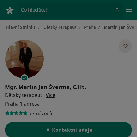
Hla
Co hledáte?
Hlavní Stránka
Dětský Terapeut
Praha
Martin Jan Šver
Mgr.
Martin Jan Šverma, C.Ht.
o specializacích
Dětský terapeut
·
Více
Praha
1 adresa
77 názorů
Kontaktní údaje