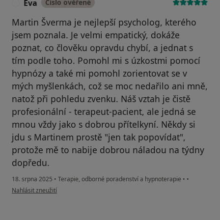
Eva
Číslo ověřené
E
Martin Šverma je nejlepší psycholog, kterého
jsem poznala. Je velmi empatický, dokáže
poznat, co člověku opravdu chybí, a jednat s
tím podle toho. Pomohl mi s úzkostmi pomocí
hypnózy a také mi pomohl zorientovat se v
mých myšlenkách, což se moc nedařilo ani mně,
natož při pohledu zvenku. Náš vztah je čistě
profesionální - terapeut-pacient, ale jedná se
mnou vždy jako s dobrou přítelkyní. Někdy si
jdu s Martinem prostě "jen tak popovídat",
protože mě to nabije dobrou náladou na týdny
dopředu.
18. srpna 2025
•
Terapie, odborné poradenství a hypnoterapie
•
•
podle názoru uživatele Eva
Nahlásit zneužití