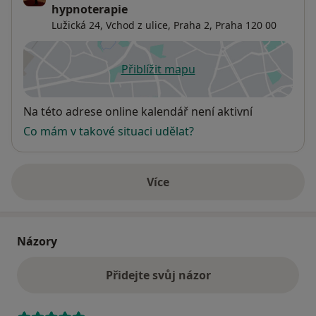
hypnoterapie
Lužická 24,
Vchod z ulice,
Praha 2
,
Praha
120 00
Přiblížit mapu
se otevře v nové záložce
Dostupnost
Na této adrese online kalendář není aktivní
Co mám v takové situaci udělat?
Více
o adrese
Názory
Přidejte svůj názor