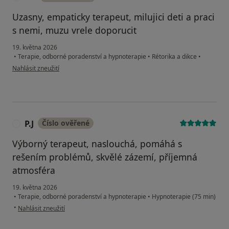
Uzasny, empaticky terapeut, milujici deti a praci
s nemi, muzu vrele doporucit
19. května 2026
•
Terapie, odborné poradenství a hypnoterapie
•
Rétorika a dikce
•
podle názoru uživatele PH
Nahlásit zneužití
P.J
Číslo ověřené
P
Výborný terapeut, naslouchá, pomáhá s
rešením problémů, skvělé zázemí, příjemná
atmosféra
19. května 2026
•
Terapie, odborné poradenství a hypnoterapie
•
Hypnoterapie (75 min)
podle názoru uživatele P.J
•
Nahlásit zneužití