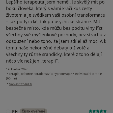
Lepšího terapeuta jsem neměl. Je skvělý mít po
boku člověka, který s vámi kráčí kus cesty
životem a je svědkem vaší osobní transformace
– jak po fyzické, tak po psychické stránce. Mít
bezpečné místo, kde můžu bez pocitu viny říct
všechny své myšlenkové pochody, bez strachu z
odsouzení nebo toho, že jsem sdílel až moc. A k
tomu naše nekonečné debaty o životě a
všechny ty různé srandičky, které z toho dělají
něco víc než jen „terapii“.
19. května 2026
•
Terapie, odborné poradenství a hypnoterapie
•
Individuální terapie
(60min)
podle názoru uživatele Adam Nguyen
•
Nahlásit zneužití
PH
Číslo ověřené
P