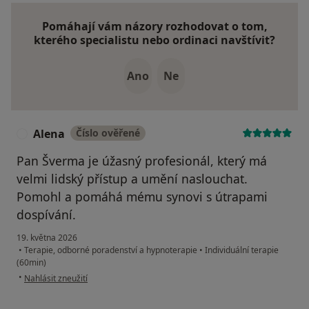
Pomáhají vám názory rozhodovat o tom,
kterého specialistu nebo ordinaci navštívit?
Ano
Ne
Alena
Číslo ověřené
A
Pan Šverma je úžasný profesionál, který má
velmi lidský přístup a umění naslouchat.
Pomohl a pomáhá mému synovi s útrapami
dospívání.
19. května 2026
•
Terapie, odborné poradenství a hypnoterapie
•
Individuální terapie
(60min)
podle názoru uživatele Alena
•
Nahlásit zneužití