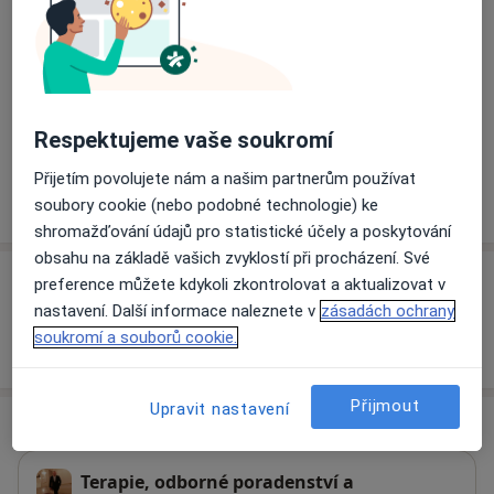
a11y_sr_more
Poruchy spánku
Poruchy osobnosti
+21
Pacienti, které ošetřuji
Dospělí
Děti
Respektujeme vaše soukromí
Přijetím povolujete nám a našim partnerům používat
Více
soubory cookie (nebo podobné technologie) ke
o zkušenostech
shromažďování údajů pro statistické účely a poskytování
obsahu na základě vašich zvyklostí při procházení. Své
Služby a ceník služeb
preference můžete kdykoli zkontrolovat a aktualizovat v
nastavení. Další informace naleznete v
zásadách ochrany
soukromí a souborů cookie.
Jak fungují ceny?
Přijmout
Upravit nastavení
Adresa
Terapie, odborné poradenství a