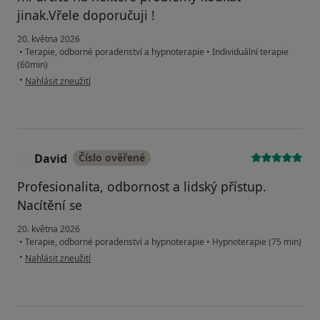
jinak.Vřele doporučuji !
20. května 2026
•
Terapie, odborné poradenství a hypnoterapie
•
Individuální terapie
(60min)
podle názoru uživatele Ivana Š.
•
Nahlásit zneužití
David
Číslo ověřené
D
Profesionalita, odbornost a lidský přístup.
Nacítění se
20. května 2026
•
Terapie, odborné poradenství a hypnoterapie
•
Hypnoterapie (75 min)
podle názoru uživatele David
•
Nahlásit zneužití