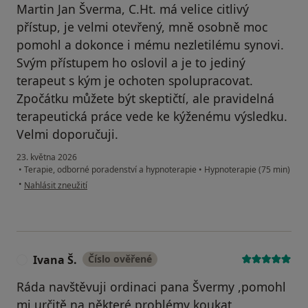
Martin Jan Šverma, C.Ht. má velice citlivý
přístup, je velmi otevřený, mně osobně moc
pomohl a dokonce i mému nezletilému synovi.
Svým přístupem ho oslovil a je to jediný
terapeut s kým je ochoten spolupracovat.
Zpočátku můžete být skeptičtí, ale pravidelná
terapeutická práce vede ke kýženému výsledku.
Velmi doporučuji.
23. května 2026
•
Terapie, odborné poradenství a hypnoterapie
•
Hypnoterapie (75 min)
podle názoru uživatele K.Š.
•
Nahlásit zneužití
Ivana Š.
Číslo ověřené
I
Ráda navštěvuji ordinaci pana Švermy ,pomohl
mi určitě na některé problémy koukat