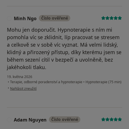
Minh Ngo
Číslo ověřené
M
Mohu jen doporučit. Hypnoterapie s ním mi
pomohla víc se zklidnit, líp pracovat se stresem
a celkově se v sobě víc vyznat. Má velmi lidský,
klidný a přirozený přístup, díky kterému jsem se
během sezení cítil v bezpečí a uvolněně, bez
jakéhokoli tlaku.
19. května 2026
•
Terapie, odborné poradenství a hypnoterapie
•
Hypnoterapie (75 min)
podle názoru uživatele Minh Ngo
•
Nahlásit zneužití
Adam Nguyen
Číslo ověřené
A