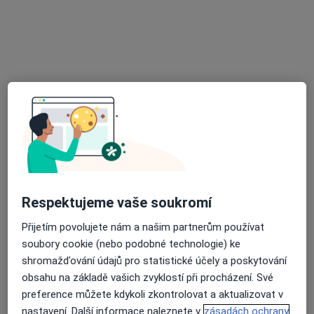
Ordinace
Tento specialista nenabízí online rezervaci termínu na této adrese.
Rezervovat termín
Respektujeme vaše soukromí
Dalibor Heřman
Přijetím povolujete nám a našim partnerům používat
Kardiolog, Internista
soubory cookie (nebo podobné technologie) ke
2 názory
shromažďování údajů pro statistické účely a poskytování
Šrobárova 50, Praha
•
Mapa
obsahu na základě vašich zvyklostí při procházení. Své
Fakultní nemocnice Královské Vinohrady
preference můžete kdykoli zkontrolovat a aktualizovat v
nastavení. Další informace naleznete v
zásadách ochrany