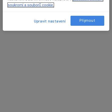
Tento specialista nenabízí online rezervaci termínu na této adrese.
soukromí a souborů cookie.
Rezervovat termín
Přijmout
Upravit nastavení
Lucie Šedivá
Kardiolog
1 názor
Roentgenova 2/37, Praha
•
Mapa
Nemocnice Na Homolce
Tento specialista nenabízí online rezervaci termínu na této adrese.