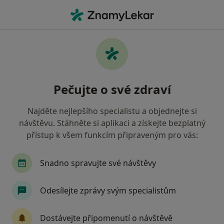
Hla
Kardiolog • Praha, hl město Praha
Filtry
• 1
Mapa
Doporučení kardiologové s Oborová
Pečujte o své zdraví
zdravotní pojišťovna Praha
Jak řadíme výsledky vyhledávání?
Najděte nejlepšího specialistu a objednejte si
návštěvu. Stáhněte si aplikaci a získejte bezplatný
přístup k všem funkcím připraveným pro vás:
Snadno spravujte své návštěvy
Odesílejte zprávy svým specialistům
Nemocnice Na Homolce
Dostávejte připomenutí o návštěvě
·
Více
Kardiolog, Alergolog, Anesteziolog