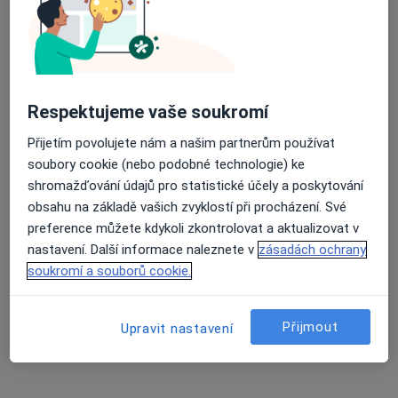
22 názorů
K nemocnici 2814, Kladno
•
Mapa
Průměrné hodnocení na Apple a Play Store 4.5
Kardiologická ambul., echokardiogr.
Tento specialista nenabízí online rezervaci termínu na této adrese.
Respektujeme vaše soukromí
Rezervovat termín
Přijetím povolujete nám a našim partnerům používat
soubory cookie (nebo podobné technologie) ke
shromažďování údajů pro statistické účely a poskytování
obsahu na základě vašich zvyklostí při procházení. Své
preference můžete kdykoli zkontrolovat a aktualizovat v
nastavení. Další informace naleznete v
zásadách ochrany
soukromí a souborů cookie.
Přijmout
Upravit nastavení
MUDr. Jiří Gilík
Kardiolog
3 názory