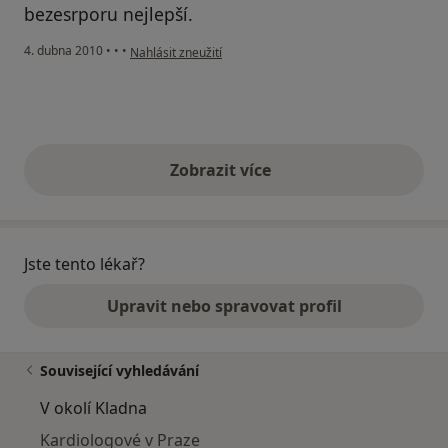
bezesrporu nejlepší.
podle názoru uživatele Pacient
4. dubna 2010
•
•
•
Nahlásit zneužití
Zobrazit více
výše uvedené názory
Jste tento lékař?
Upravit nebo spravovat profil
Související vyhledávání
V okolí Kladna
Kardiologové v Praze