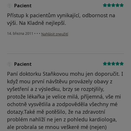
Pacient
Přístup k pacientům vynikající, odbornost na
výši. Na Kladně nejlepší.
podle názoru uživatele Pacient
14. března 2011
•
•
•
Nahlásit zneužití
Pacient
Paní doktorku Staňkovou mohu jen doporučit. I
když mou první návštěvu provázely obavy z
vyšetření a z výsledku, brzy se rozptýlily,
protože lékařka je velice milá, příjemná, vše mi
ochotně vysvětlila a zodpověděla všechny mé
dotazy.Také mě potěšilo, že na zdravotní
problém nahlíží ne jen z pohledu kardiologa,
ale probrala se mnou veškeré mé (nejen)