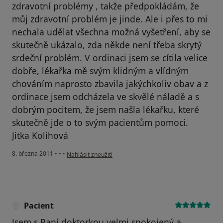
zdravotní problémy , takže předpokládám, že
můj zdravotní problém je jinde. Ale i přes to mi
nechala udělat všechna možná vyšetření, aby se
skutečně ukázalo, zda někde není třeba skrytý
srdeční problém. V ordinaci jsem se cítila velice
dobře, lékařka mě svým klidným a vlídným
chováním naprosto zbavila jakýchkoliv obav a z
ordinace jsem odcházela ve skvělé náladě a s
dobrým pocitem, že jsem našla lékařku, které
skutečně jde o to svým pacientům pomoci.
Jitka Kolihová
podle názoru uživatele Pacient
8. března 2011
•
•
•
Nahlásit zneužití
Pacient
Jsem s Paní doktorkou velmi spokojený a