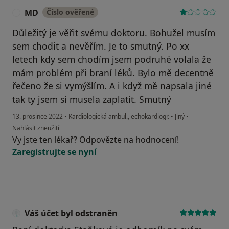
MD
Číslo ověřené
M
Důležitý je věřit svému doktoru. Bohužel musím
sem chodit a nevěřím. Je to smutný. Po xx
letech kdy sem chodím jsem podruhé volala že
mám problém při braní léků. Bylo mě decentně
řečeno že si vymýšlím. A i když mě napsala jiné
tak ty jsem si musela zaplatit. Smutný
13. prosince 2022
•
Kardiologická ambul., echokardiogr.
•
Jiný
•
podle názoru uživatele MD
Nahlásit zneužití
Vy jste ten lékař? Odpovězte na hodnocení!
Zaregistrujte se nyní
Váš účet byl odstraněn