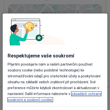
Přiblížit mapu
se otevře v nové záložce
Dostupnost
Na této adrese online kalendář není aktivní
Co mám v takové situaci udělat?
Způsoby platby (soukromé návštěvy)
Respektujeme vaše soukromí
Na teto adrese lékař přijímá pacienty na pojišťovnu
Detaily
Přijetím povolujete nám a našim partnerům používat
soubory cookie (nebo podobné technologie) ke
Více
shromažďování údajů pro statistické účely a poskytování
o adrese
obsahu na základě vašich zvyklostí při procházení. Své
preference můžete kdykoli zkontrolovat a aktualizovat v
nastavení. Další informace naleznete v
zásadách ochrany
Názory
soukromí a souborů cookie.
Přidejte svůj názor