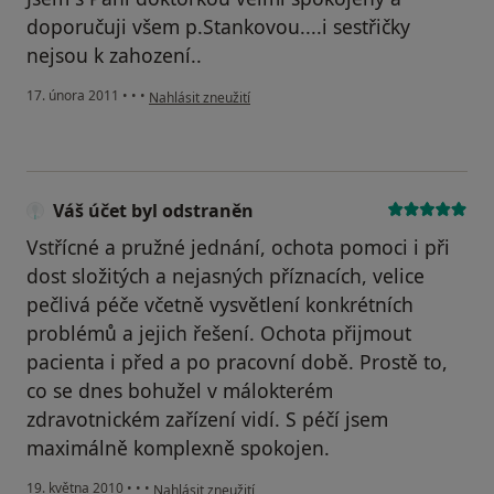
doporučuji všem p.Stankovou....i sestřičky
nejsou k zahození..
podle názoru uživatele Pacient
17. února 2011
•
•
•
Nahlásit zneužití
Váš účet byl odstraněn
Vstřícné a pružné jednání, ochota pomoci i při
dost složitých a nejasných příznacích, velice
pečlivá péče včetně vysvětlení konkrétních
problémů a jejich řešení. Ochota přijmout
pacienta i před a po pracovní době. Prostě to,
co se dnes bohužel v málokterém
zdravotnickém zařízení vidí. S péčí jsem
maximálně komplexně spokojen.
podle názoru uživatele Váš účet byl odstraněn
19. května 2010
•
•
•
Nahlásit zneužití