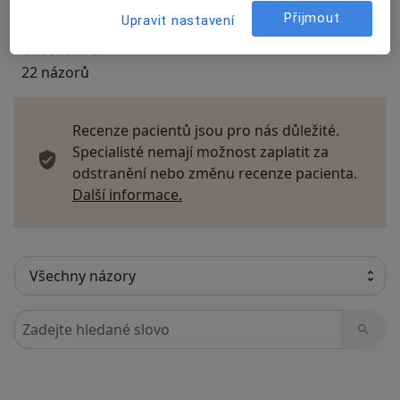
Přijmout
Upravit nastavení
22 názorů
Recenze pacientů jsou pro nás důležité.
Specialisté nemají možnost zaplatit za
odstranění nebo změnu recenze pacienta.
Další informace o názorech
Další informace.
Hledejte v názorech