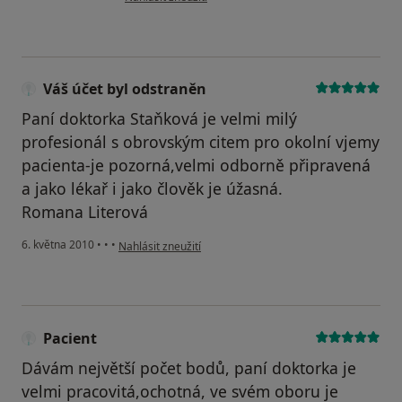
Váš účet byl odstraněn
Paní doktorka Staňková je velmi milý
profesionál s obrovským citem pro okolní vjemy
pacienta-je pozorná,velmi odborně připravená
a jako lékař i jako člověk je úžasná.
Romana Literová
podle názoru uživatele Váš účet byl odstraněn
6. května 2010
•
•
•
Nahlásit zneužití
Pacient
Dávám největší počet bodů, paní doktorka je
velmi pracovitá,ochotná, ve svém oboru je