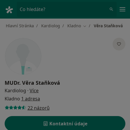
Hla
Co hledáte?
Hlavní Stránka
Kardiolog
Kladno
Věra Staňková
Změna města
MUDr.
Věra Staňková
o specializacích
Kardiolog
·
Více
Kladno
1 adresa
22 názorů
Kontaktní údaje