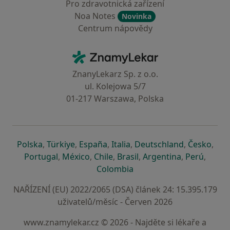
Pro zdravotnická zařízení
Noa Notes
Novinka
Centrum nápovědy
Kontakt
ZnamyLekar - Hlavní stránka
ZnanyLekarz Sp. z o.o.
ul. Kolejowa 5/7
01-217 Warszawa, Polska
se otevře v nové záložce
se otevře v nové záložce
se otevře v nové záložce
se otevře v nové záložce
se otevře v 
se o
Polska
,
Türkiye
,
España
,
Italia
,
Deutschland
,
Česko
,
se otevře v nové záložce
se otevře v nové záložce
se otevře v nové záložce
se otevře v nové záložc
se otevře v 
se ote
Portugal
,
México
,
Chile
,
Brasil
,
Argentina
,
Perú
,
se otevře v nové záložce
Colombia
NAŘÍZENÍ (EU) 2022/2065 (DSA) článek 24: 15.395.179
uživatelů/měsíc - Červen 2026
www.znamylekar.cz © 2026 - Najděte si lékaře a