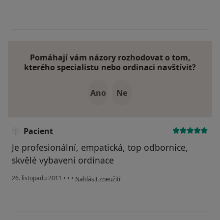
Pomáhají vám názory rozhodovat o tom,
kterého specialistu nebo ordinaci navštívit?
Ano
Ne
Pacient
Je profesionální, empatická, top odbornice,
skvělé vybavení ordinace
podle názoru uživatele Pacient
26. listopadu 2011
•
•
•
Nahlásit zneužití