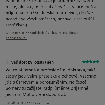
Paní doktorka Staňková je odborník na svém
místě, ale taky je to zlatý človíček, velice milá a
příjemná to už se dneska moc nevidí, dokáže
poradit ve všech směrech, pochvalu zaslouží i
sestřičky :-)
7. prosince 2017
•
Kardiologická ambul., echokardiogr.
•
•
podle názoru uživatele Váš účet byl odstraněn
Nahlásit zneužití
Váš účet byl odstraněn
Velice příjemná a profesionální doktorka, také
sestry jsou velmi přátelské a ochotné. Všechno
jde s úsměvem a porozuměním. Na české
poměry tu zažijete nadprůměrně příjemné
jednání. Mohu vřele doporučit.
podle názoru uživatele Váš účet byl odstraněn
24. května 2017
•
•
•
Nahlásit zneužití