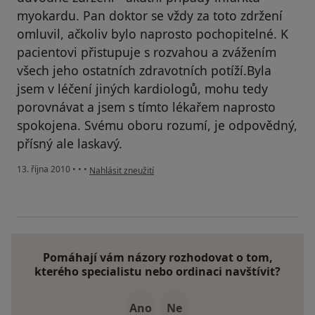
myokardu. Pan doktor se vždy za toto zdržení
omluvil, ačkoliv bylo naprosto pochopitelné. K
pacientovi přistupuje s rozvahou a zvážením
všech jeho ostatních zdravotních potíží.Byla
jsem v léčení jiných kardiologů, mohu tedy
porovnávat a jsem s tímto lékařem naprosto
spokojena. Svému oboru rozumí, je odpovědný,
přísný ale laskavý.
podle názoru uživatele Pacient
13. října 2010
•
•
•
Nahlásit zneužití
Pomáhají vám názory rozhodovat o tom,
kterého specialistu nebo ordinaci navštívit?
Ano
Ne