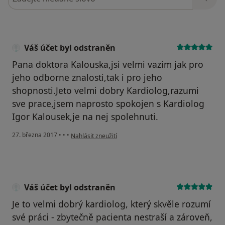
Váš účet byl odstraněn
Pana doktora Kalouska,jsi velmi vazim jak pro
jeho odborne znalosti,tak i pro jeho
shopnosti.Jeto velmi dobry Kardiolog,razumi
sve prace,jsem naprosto spokojen s Kardiolog
Igor Kalousek,je na nej spolehnuti.
podle názoru uživatele Váš účet byl odstraněn
27. března 2017
•
•
•
Nahlásit zneužití
Váš účet byl odstraněn
Je to velmi dobrý kardiolog, který skvěle rozumí
své práci - zbytečně pacienta nestraší a zároveň,