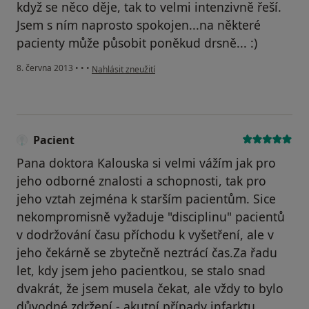
když se něco děje, tak to velmi intenzivně řeší.
Jsem s ním naprosto spokojen...na některé
pacienty může působit poněkud drsně... :)
podle názoru uživatele Váš účet byl odstraněn
8. června 2013
•
•
•
Nahlásit zneužití
Pacient
Pana doktora Kalouska si velmi vážím jak pro
jeho odborné znalosti a schopnosti, tak pro
jeho vztah zejména k starším pacientům. Sice
nekompromisně vyžaduje "disciplinu" pacientů
v dodržování času příchodu k vyšetření, ale v
jeho čekárně se zbytečně neztrácí čas.Za řadu
let, kdy jsem jeho pacientkou, se stalo snad
dvakrát, že jsem musela čekat, ale vždy to bylo
důvodné zdržení - akutní případy infarktu