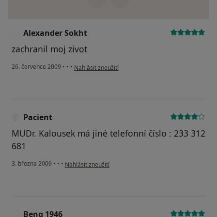
Alexander Sokht
A
zachranil moj zivot
podle názoru uživatele Alexander Sokht
26. července 2009
•
•
•
Nahlásit zneužití
Pacient
MUDr. Kalousek má jiné telefonní číslo : 233 312
681
podle názoru uživatele Pacient
3. března 2009
•
•
•
Nahlásit zneužití
Benq 1946
B