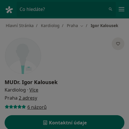
Hla
Co hledáte?
Hlavní Stránka
Kardiolog
Praha
Igor Kalousek
Změna města
MUDr.
Igor Kalousek
o specializacích
Kardiolog
·
Více
Praha
2 adresy
6 názorů
Kontaktní údaje