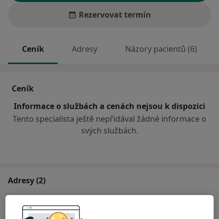
Rezervovat termín
Ceník
Adresy
Názory pacientů (6)
Ceník
Informace o službách a cenách nejsou k dispozici
Tento specialista ještě nepřidával žádné informace o
svých službách.
Adresy (2)
Adresa 1
Adresa 2