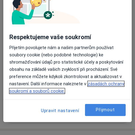
Kardiologická ordinace
Vinohradská 176,
Praha
13000
Respektujeme vaše soukromí
Přiblížit mapu
se otevře v nové záložce
Přijetím povolujete nám a našim partnerům používat
soubory cookie (nebo podobné technologie) ke
Dostupnost
Na této adrese online kalendář není aktivní
shromažďování údajů pro statistické účely a poskytování
Co mám v takové situaci udělat?
obsahu na základě vašich zvyklostí při procházení. Své
preference můžete kdykoli zkontrolovat a aktualizovat v
Způsoby platby (soukromé návštěvy)
nastavení. Další informace naleznete v
zásadách ochrany
soukromí a souborů cookie.
Na teto adrese lékař přijímá pacienty na pojišťovnu
Detaily
Přijmout
Upravit nastavení
Více
o adrese