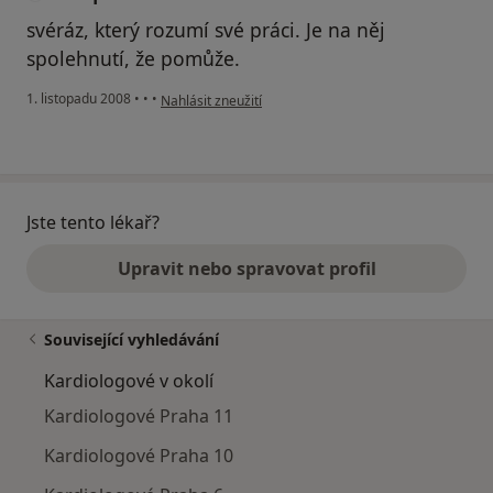
svéráz, který rozumí své práci. Je na něj
spolehnutí, že pomůže.
podle názoru uživatele Benq 1946
1. listopadu 2008
•
•
•
Nahlásit zneužití
Jste tento lékař?
Upravit nebo spravovat profil
Související vyhledávání
Kardiologové v okolí
Kardiologové Praha 11
Kardiologové Praha 10