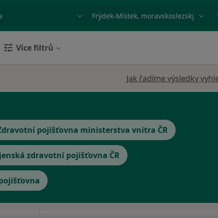
ace, nemoc nebo příjmení
Město nebo region
Více filtrů
Jak řadíme výsledky vyhl
Zdravotní pojišťovna ministerstva vnitra ČR
jenská zdravotní pojišťovna ČR
 pojišťovna