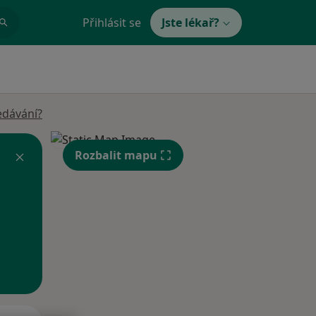
Přihlásit se
Jste lékař?
edávání?
Rozbalit mapu