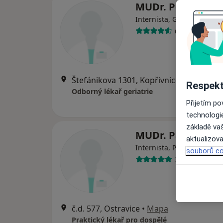
MUDr. Petr Huvar
Internista, Gastroenterol
6 názorů
Štefánikova 1301, Kopřivnice
•
Mapa
Respekt
Odborný lékař geriatrie
Přijetím p
technologi
základě vaš
MUDr. Pavla Sýko
aktualizova
Internista, Praktický lékař
souborů co
3 názory
č.d. 577, Ostravice
•
Mapa
Praktický lékař pro dospělé