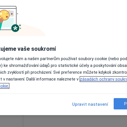
Dnes
Zítra
Ne
Po
7 Srpen
8 Srpen
9 Srpen
10 Srpe
og
Online rezervace termínu není k dispozic
Rezervovat termín
ujeme vaše soukromí
ovolujete nám a našim partnerům používat soubory cookie (nebo po
e) ke shromažďování údajů pro statistické účely a poskytování obs
ich zvyklostí při procházení. Své preference můžete kdykoli zkontro
rová
Dnes
Zítra
Ne
Po
t v nastavení. Další informace naleznete v
zásadách ochrany soukr
7 Srpen
8 Srpen
9 Srpen
10 Srpe
okie.
Online rezervace termínu není k dispozic
P
Upravit nastavení
Rezervovat termín