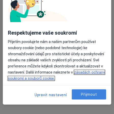
MUDr. Miroslava Řihošková
Internista, Revmatolog
1 názor
Dr. Martínka 7/1491, Ostrava
•
Mapa
Respektujeme vaše soukromí
Poliklinika Hrabůvka s.r.o.
Přijetím povolujete nám a našim partnerům používat
Tento specialista nenabízí online rezervaci termínu na této adrese.
soubory cookie (nebo podobné technologie) ke
shromažďování údajů pro statistické účely a poskytování
Rezervovat termín
obsahu na základě vašich zvyklostí při procházení. Své
preference můžete kdykoli zkontrolovat a aktualizovat v
nastavení. Další informace naleznete v
zásadách ochrany
soukromí a souborů cookie.
Přijmout
Upravit nastavení