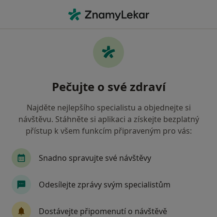
Hla
Internista • Frýdek-Místek, moravskoslezský
Filtry
Mapa
Internista Frýdek-Místek
Pečujte o své zdraví
Jak řadíme výsledky vyhledávání?
Najděte nejlepšího specialistu a objednejte si
návštěvu. Stáhněte si aplikaci a získejte bezplatný
Jakou pojišťovnu máte?
přístup k všem funkcím připraveným pro vás:
Všeobecná zdravotní pojišťovna
Zdravotní poj
Snadno spravujte své návštěvy
Odesílejte zprávy svým specialistům
Dostávejte připomenutí o návštěvě