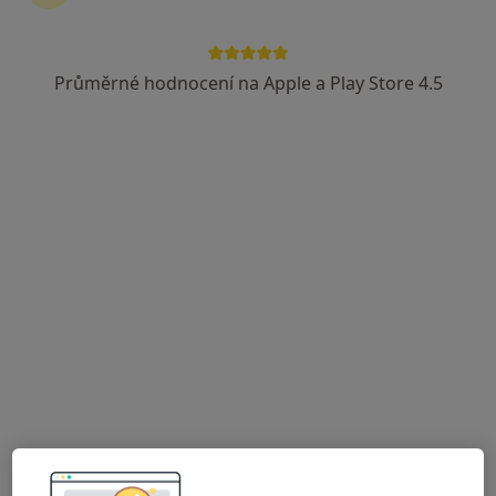
Průměrné hodnocení na Apple a Play Store 4.5
Renata Kološová
Internista, Kardiolog, Praktický lékař
1 názor
Elišky Krásnohorské 321, Frýdek-Místek
•
Mapa
Nemocnice ve Frýdku-Místku, p.o.
Tento specialista nenabízí online rezervaci termínu na této adrese.
Rezervovat termín