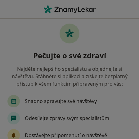
Hla
Dermatolog
Filtry
Mapa
Dermatolog
Pečujte o své zdraví
Jak řadíme výsledky vyhledávání?
Najděte nejlepšího specialistu a objednejte si
návštěvu. Stáhněte si aplikaci a získejte bezplatný
Vyberte město, ve kterém hledáte specialistu
přístup k všem funkcím připraveným pro vás:
Praha
Brno
Ostrava
Plzeň
Olom
Snadno spravujte své návštěvy
Odesílejte zprávy svým specialistům
Dostávejte připomenutí o návštěvě