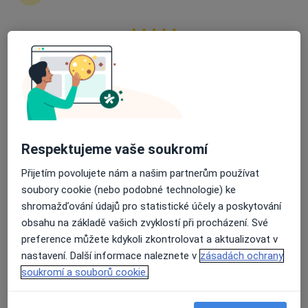
Průměrné hodnocení na Apple a Play Store 4.5
MUDr. Eliška Jugová
Dermatolog
56 názorů
Adresa 1
Adresa 2
Respektujeme vaše soukromí
Lýskova 1031/2, Brno
•
Mapa
Přijetím povolujete nám a našim partnerům používat
DermaBrno
soubory cookie (nebo podobné technologie) ke
Tento specialista nenabízí online rezervaci termínu na této adrese.
shromažďování údajů pro statistické účely a poskytování
obsahu na základě vašich zvyklostí při procházení. Své
Rezervovat termín
preference můžete kdykoli zkontrolovat a aktualizovat v
nastavení. Další informace naleznete v
zásadách ochrany
soukromí a souborů cookie.