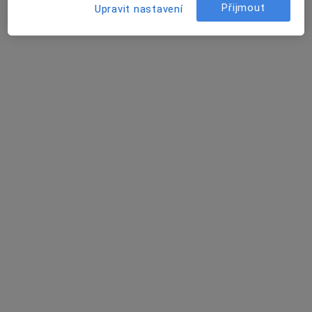
Přijmout
Upravit nastavení
MUDr. Heda Škrdlantová
Dermatolog
12 názorů
Šustova 1930/2, Praha
•
Mapa
Medifin a.s., Poliklinika Šustova
Tento specialista nenabízí online rezervaci termínu na této adrese.
Rezervovat termín