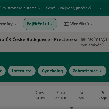
ace, nemoc nebo příjmení
Město nebo region
ermíny
Pojištění
•
1
Více filtrů
ra ČR České Budějovice - Přečtěte si
Jak řadíme výs
vyhledávání?
r
Internista
Gynekolog
Zobrazit více
Dnes
Zítra
Ne
Po
7 Srpen
8 Srpen
9 Srpen
10 Srpe