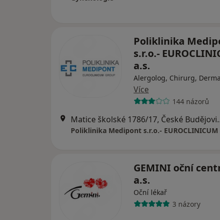
Poliklinika Medip
s.r.o.- EUROCLIN
a.s.
Alergolog, Chirurg, Derm
Více
144 názorů
Matice školské 178
Poliklinika Medipont s.r.o.- EUROCLINICUM 
GEMINI oční cent
a.s.
Oční lékař
3 názory