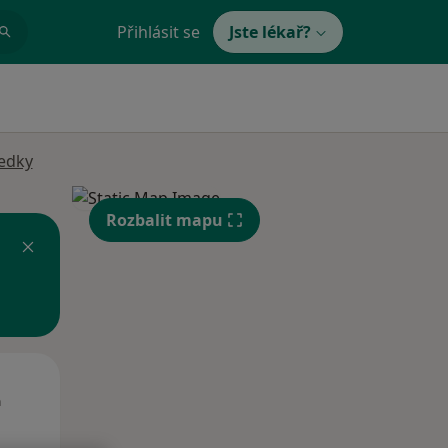
Přihlásit se
Jste lékař?
ledky
Rozbalit mapu
Út
St
Čt
n
11 Srpen
12 Srpen
13 Srpen