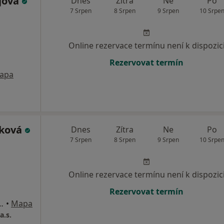
jová
Dnes
Zítra
Ne
Po
7 Srpen
8 Srpen
9 Srpen
10 Srpe
Online rezervace termínu není k dispozic
Rezervovat termín
apa
áková
Dnes
Zítra
Ne
Po
7 Srpen
8 Srpen
9 Srpen
10 Srpe
Online rezervace termínu není k dispozic
Rezervovat termín
6/17, České Budějovice
•
Mapa
a.s.