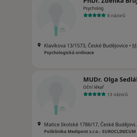
PhDr. Zdeňka Bru
Psycholog
8 názorů
Klavíkova 13/1573, České Budějovice
•
M
Psychologická ordinace
MUDr. Olga Sedl
Oční lékař
13 názorů
Matice školské 178
Poliklinika Medipont s.r.o.- EUROCLINICUM 