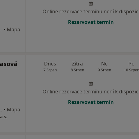
Online rezervace termínu není k dispozic
Rezervovat termín
1786, České Budějovice
•
Mapa
asová
Dnes
Zítra
Ne
Po
7 Srpen
8 Srpen
9 Srpen
10 Srpe
Online rezervace termínu není k dispozic
Rezervovat termín
6/17, České Budějovice
•
Mapa
a.s.