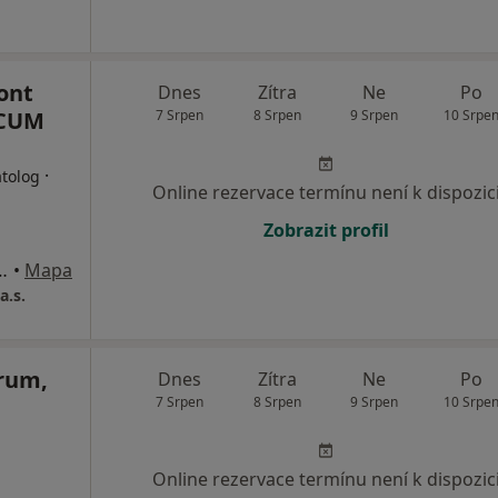
ont
Dnes
Zítra
Ne
Po
ICUM
7 Srpen
8 Srpen
9 Srpen
10 Srpe
·
atolog
Online rezervace termínu není k dispozic
Zobrazit profil
6/17, České Budějovice
•
Mapa
a.s.
rum,
Dnes
Zítra
Ne
Po
7 Srpen
8 Srpen
9 Srpen
10 Srpe
Online rezervace termínu není k dispozic