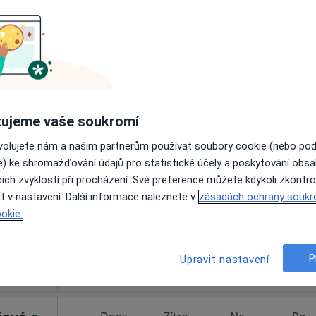
Online rezervace termínu není k dispozic
Rezervovat termín
ujeme vaše soukromí
enová
Dnes
Zítra
Ne
Po
ovolujete nám a našim partnerům používat soubory cookie (nebo po
7 Srpen
8 Srpen
9 Srpen
10 Srpe
e) ke shromažďování údajů pro statistické účely a poskytování obs
ich zvyklostí při procházení. Své preference můžete kdykoli zkontro
t v nastavení. Další informace naleznete v
Online rezervace termínu není k dispozic
zásadách ochrany soukr
okie.
Rezervovat termín
6/17, České Budějovice
•
Mapa
a.s.
P
Upravit nastavení