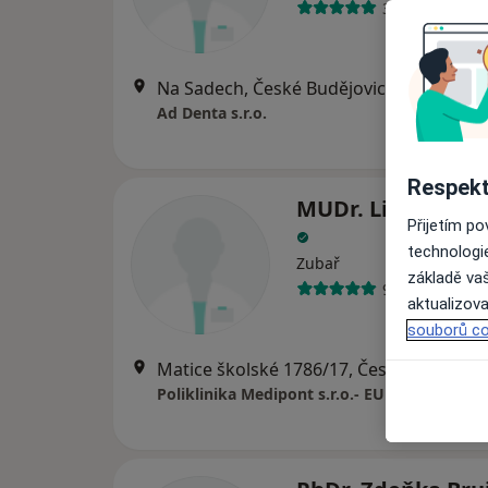
3 názory
Na Sadech, České Budějovice
•
Mapa
Ad Denta s.r.o.
Respekt
MUDr. Libuše Vic
Přijetím p
technologi
Zubař
základě vaš
9 názorů
aktualizova
souborů co
Matice školské 178
Poliklinika Medipont s.r.o.- EUROCLINICUM 