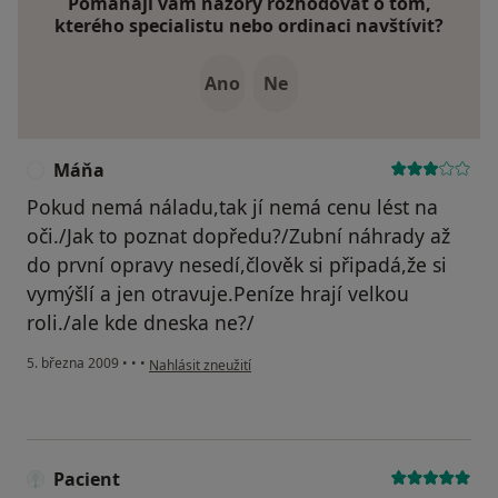
Pomáhají vám názory rozhodovat o tom,
kterého specialistu nebo ordinaci navštívit?
Ano
Ne
Máňa
M
Pokud nemá náladu,tak jí nemá cenu lést na
oči./Jak to poznat dopředu?/Zubní náhrady až
do první opravy nesedí,člověk si připadá,že si
vymýšlí a jen otravuje.Peníze hrají velkou
roli./ale kde dneska ne?/
podle názoru uživatele Máňa
5. března 2009
•
•
•
Nahlásit zneužití
Pacient