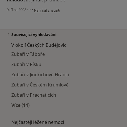
podle názoru uživatele Pacient
9. října 2008
•
•
•
Nahlásit zneužití
Související vyhledávání
V okolí Českých Budějovic
Zubaři v Táboře
Zubaři v Písku
Zubaři v Jindřichově Hradci
Zubaři v Českém Krumlově
Zubaři v Prachaticích
Více (14)
Více v kategorii: V okolí Českých Budějovic
Nejčastěji léčené nemoci