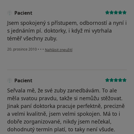
Pacient
Jsem spokojený s přístupem, odborností a nyní i
s jednáním pí. doktorky, i když mi vytrhala
téměř všechny zuby.
podle názoru uživatele Pacient
20. prosince 2010
•
•
•
Nahlásit zneužití
Pacient
Seřvala mě, že své zuby zanedbávám. To ale
měla svatou pravdu, takže si nemůžu stěžovat.
Jinak paní doktorka pracuje perfektně, precizně
a velmi kvalitně, jsem velmi spokojen. Má to i
dobře zorganizované, nikdy jsem nečekal,
dohodnutý termín platí, to taky není všude.