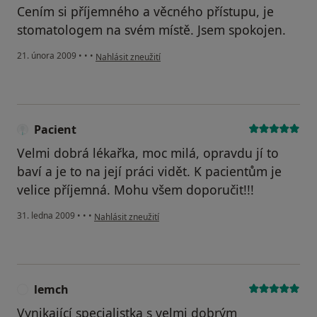
Cením si příjemného a věcného přístupu, je
stomatologem na svém místě. Jsem spokojen.
podle názoru uživatele Pacient
21. února 2009
•
•
•
Nahlásit zneužití
Pacient
Velmi dobrá lékařka, moc milá, opravdu jí to
baví a je to na její práci vidět. K pacientům je
velice příjemná. Mohu všem doporučit!!!
podle názoru uživatele Pacient
31. ledna 2009
•
•
•
Nahlásit zneužití
lemch
L
Vynikající specialistka s velmi dobrým