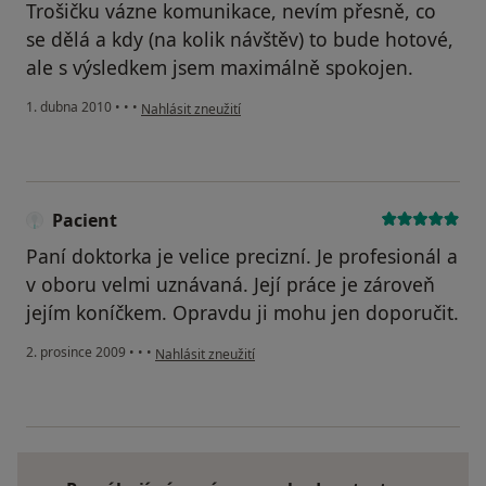
Trošičku vázne komunikace, nevím přesně, co
se dělá a kdy (na kolik návštěv) to bude hotové,
ale s výsledkem jsem maximálně spokojen.
podle názoru uživatele Pacient
1. dubna 2010
•
•
•
Nahlásit zneužití
Pacient
Paní doktorka je velice precizní. Je profesionál a
v oboru velmi uznávaná. Její práce je zároveň
jejím koníčkem. Opravdu ji mohu jen doporučit.
podle názoru uživatele Pacient
2. prosince 2009
•
•
•
Nahlásit zneužití