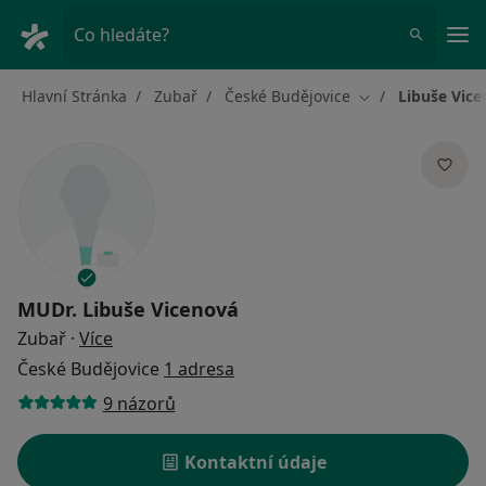
Hla
Co hledáte?
Hlavní Stránka
Zubař
České Budějovice
Libuše Vic
Změna města
MUDr.
Libuše Vicenová
o specializacích
Zubař
·
Více
České Budějovice
1 adresa
9 názorů
Kontaktní údaje