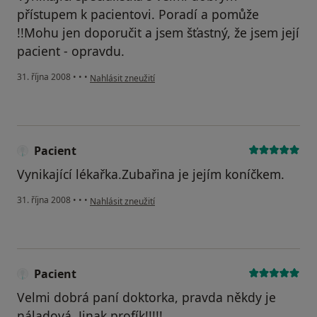
přístupem k pacientovi. Poradí a pomůže
!!Mohu jen doporučit a jsem šťastný, že jsem její
pacient - opravdu.
podle názoru uživatele lemch
31. října 2008
•
•
•
Nahlásit zneužití
Pacient
Vynikající lékařka.Zubařina je jejím koníčkem.
podle názoru uživatele Pacient
31. října 2008
•
•
•
Nahlásit zneužití
Pacient
Velmi dobrá paní doktorka, pravda někdy je
náladová. Jinak profík!!!!!