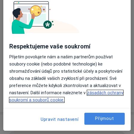
Matice školské 1786/17,
České Budějovice
370 01
Přiblížit mapu
se otevře v nové záložce
Dostupnost
Na této adrese online kalendář není aktivní
Respektujeme vaše soukromí
Co mám v takové situaci udělat?
Přijetím povolujete nám a našim partnerům používat
soubory cookie (nebo podobné technologie) ke
Způsoby platby (soukromé návštěvy)
shromažďování údajů pro statistické účely a poskytování
Na teto adrese lékař přijímá pacienty na pojišťovnu
obsahu na základě vašich zvyklostí při procházení. Své
Detaily
preference můžete kdykoli zkontrolovat a aktualizovat v
nastavení. Další informace naleznete v
zásadách ochrany
Více
soukromí a souborů cookie.
o adrese
Přijmout
Upravit nastavení
Názory