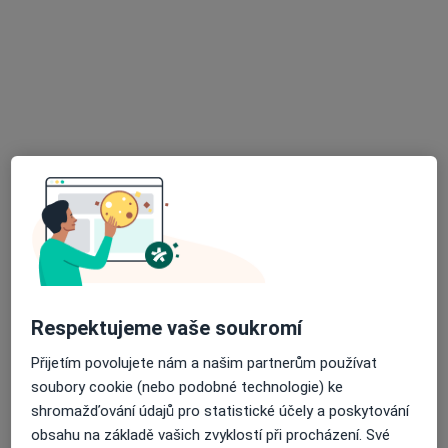
OlzaDent, s.r.o., stomatologie
Zubař
2 názory
Nýdecká 500, Bystřice
•
Mapa
OlzaDent, s.r.o., stomatologie
Tato klinika nemá specialisty s dostupnými termíny v online kalendáři
Zobrazit profil
Respektujeme vaše soukromí
Přijetím povolujete nám a našim partnerům používat
soubory cookie (nebo podobné technologie) ke
shromažďování údajů pro statistické účely a poskytování
Mgr. Jiří Chvála
obsahu na základě vašich zvyklostí při procházení. Své