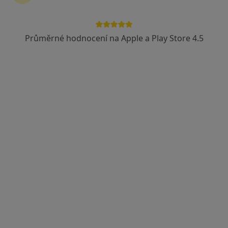
Průměrné hodnocení na Apple a Play Store 4.5
Mgr. Jana Jonáková
·
Více
Psychoterapeut
Benešov
•
Mapa
Individuální psychoterapie
1 150 Kč
Tento specialista nenabízí online rezervaci termínu na této adrese.
Rezervovat termín