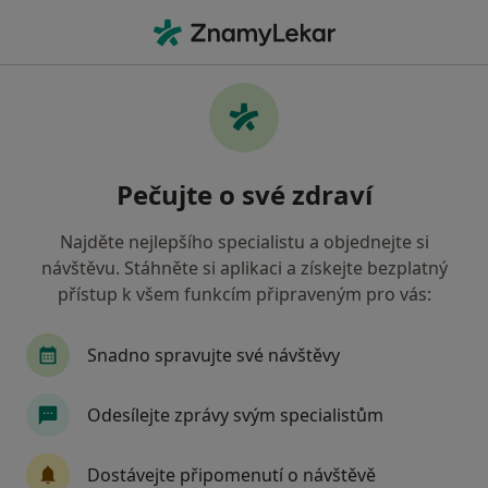
Hla
Benešov, středočeský
Filtry
Mapa
Benešov
Pečujte o své zdraví
Jak řadíme výsledky vyhledávání?
Najděte nejlepšího specialistu a objednejte si
návštěvu. Stáhněte si aplikaci a získejte bezplatný
Jakého specialistu hledáte?
přístup k všem funkcím připraveným pro vás:
Zubař
Praktický lékař
Internista
Ped
Snadno spravujte své návštěvy
Odesílejte zprávy svým specialistům
Dostávejte připomenutí o návštěvě