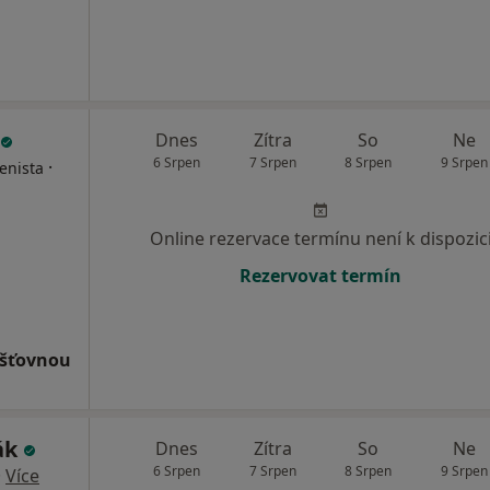
Dnes
Zítra
So
Ne
6 Srpen
7 Srpen
8 Srpen
9 Srpen
·
enista
Online rezervace termínu není k dispozic
Rezervovat termín
išťovnou
ák
Dnes
Zítra
So
Ne
6 Srpen
7 Srpen
8 Srpen
9 Srpen
·
Více