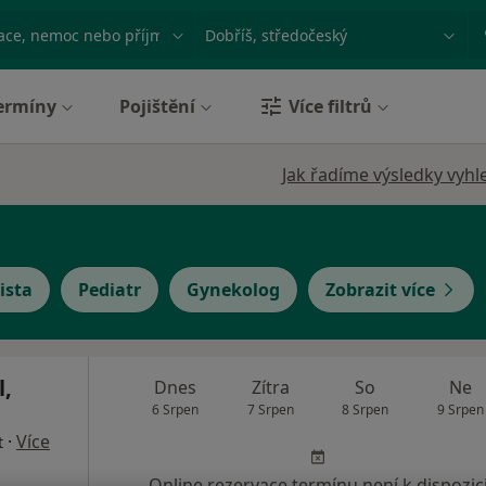
ace, nemoc nebo příjmení
Město nebo region
ermíny
Pojištění
Více filtrů
Jak řadíme výsledky vyhl
ista
Pediatr
Gynekolog
Zobrazit více
l,
Dnes
Zítra
So
Ne
6 Srpen
7 Srpen
8 Srpen
9 Srpen
·
Více
t
Online rezervace termínu není k dispozic