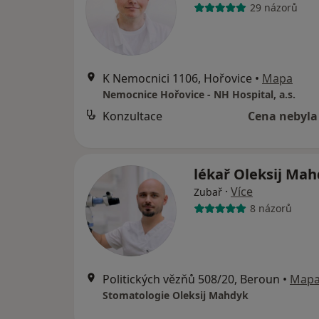
29 názorů
K Nemocnici 1106, Hořovice
•
Mapa
Nemocnice Hořovice - NH Hospital, a.s.
Konzultace
Cena nebyla
lékař Oleksij Ma
·
Více
Zubař
8 názorů
Politických vězňů 508/20, Beroun
•
Map
Stomatologie Oleksij Mahdyk