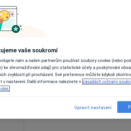
Zobrazit telefonní číslo
ujeme vaše soukromí
1 300 Kč
ovolujete nám a našim partnerům používat soubory cookie (nebo po
e) ke shromažďování údajů pro statistické účely a poskytování obs
ický
Dnes
Zítra
So
Ne
ich zvyklostí při procházení. Své preference můžete kdykoli zkontro
6 Srpen
7 Srpen
8 Srpen
9 Srpen
t v nastavení. Další informace naleznete v
zásadách ochrany soukr
okie.
Online rezervace termínu není k dispozic
P
Zobrazit telefonní číslo
Upravit nastavení