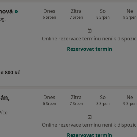
anová
Dnes
Zítra
So
Ne
6 Srpen
7 Srpen
8 Srpen
9 Srpen
og,
Online rezervace termínu není k dispozic
Rezervovat termín
od 800 kč
lán,
Dnes
Zítra
So
Ne
6 Srpen
7 Srpen
8 Srpen
9 Srpen
Více
Online rezervace termínu není k dispozic
Rezervovat termín