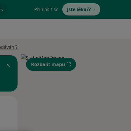
Přihlásit se
Jste lékař?
edávání?
Rozbalit mapu
Po
Út
St
10 Srpen
11 Srpen
12 Srpen
i