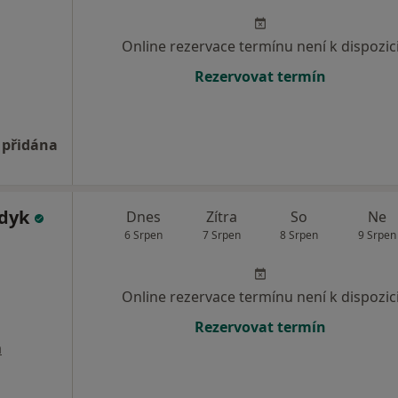
Online rezervace termínu není k dispozic
Rezervovat termín
 přidána
hdyk
Dnes
Zítra
So
Ne
6 Srpen
7 Srpen
8 Srpen
9 Srpen
Online rezervace termínu není k dispozic
Rezervovat termín
a