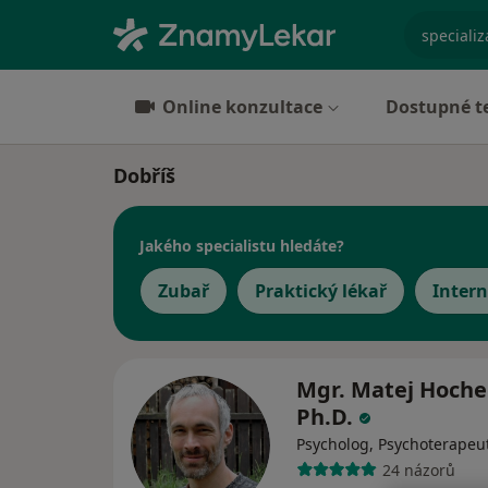
specializ
Online konzultace
Dostupné t
Dobříš
Jakého specialistu hledáte?
Zubař
Praktický lékař
Intern
Mgr. Matej Hoche
Ph.D.
Psycholog, Psychoterapeu
24 názorů