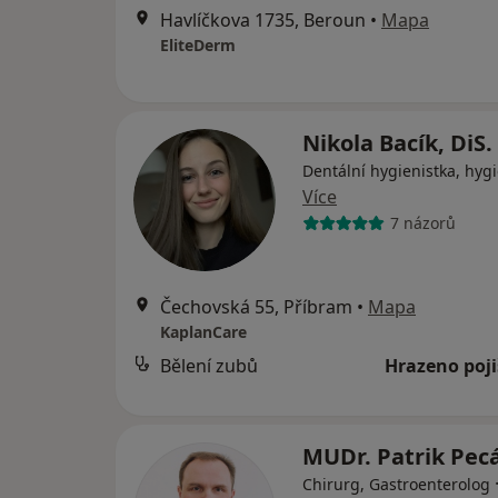
Havlíčkova 1735, Beroun
•
Mapa
EliteDerm
Nikola Bacík, DiS.
Dentální hygienistka, hygi
Více
7 názorů
Čechovská 55, Příbram
•
Mapa
KaplanCare
Bělení zubů
Hrazeno poj
MUDr. Patrik Pec
Chirurg, Gastroenterolog