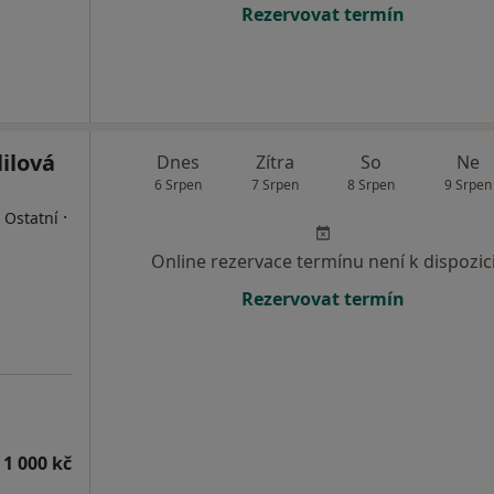
Rezervovat termín
lilová
Dnes
Zítra
So
Ne
6 Srpen
7 Srpen
8 Srpen
9 Srpen
·
 Ostatní
Online rezervace termínu není k dispozic
Rezervovat termín
 1 000 kč