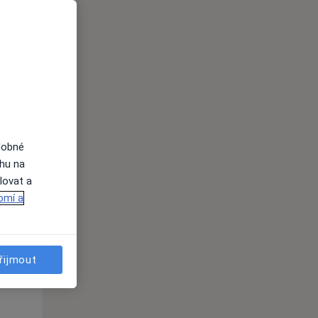
dobné
ahu na
Po
Út
St
lovat a
10 Srpen
11 Srpen
12 Srpen
omí a
i
řijmout