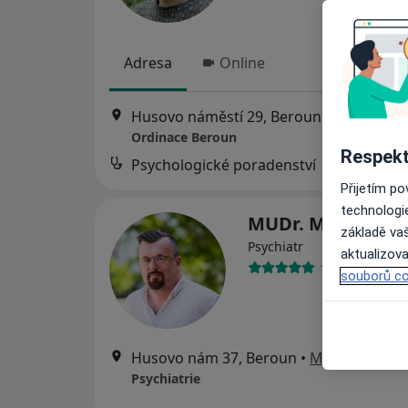
Adresa
Online
Husovo náměstí 29, Beroun
•
Mapa
Ordinace Beroun
Respekt
Psychologické poradenství
Přijetím p
technologi
MUDr. Michal Poř
základě vaš
Psychiatr
aktualizova
136 názorů
souborů co
Husovo nám 37, Beroun
•
Mapa
Psychiatrie