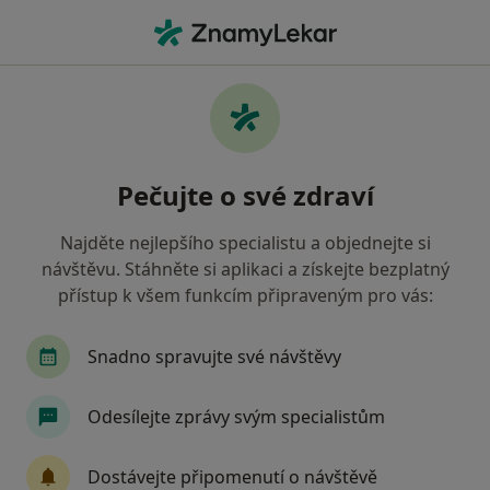
Hla
Sedlčany, středočeský
Filtry
Mapa
Sedlčany
Pečujte o své zdraví
Jak řadíme výsledky vyhledávání?
Najděte nejlepšího specialistu a objednejte si
návštěvu. Stáhněte si aplikaci a získejte bezplatný
Jakého specialistu hledáte?
přístup k všem funkcím připraveným pro vás:
Praktický lékař
Pediatr
Internista
Zu
Snadno spravujte své návštěvy
Odesílejte zprávy svým specialistům
Dostávejte připomenutí o návštěvě