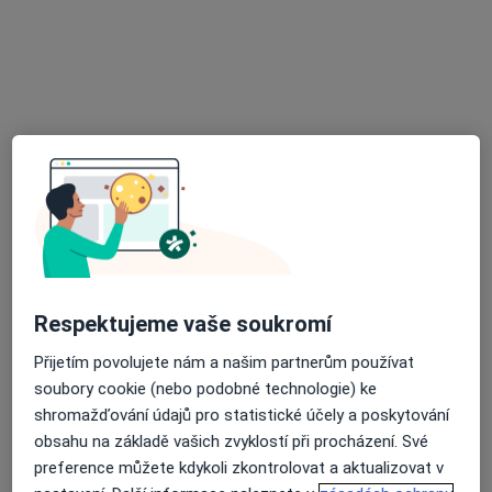
MUDr. Jan Rapsa
Gynekolog
17 názorů
Zahradní 1242, Sedlčany
•
Mapa
Gynekologicke Sedlčany - MUDr. Jan Rapsa
Tento specialista nenabízí online rezervaci termínu na této adrese.
Rezervovat termín
Respektujeme vaše soukromí
Přijetím povolujete nám a našim partnerům používat
soubory cookie (nebo podobné technologie) ke
shromažďování údajů pro statistické účely a poskytování
obsahu na základě vašich zvyklostí při procházení. Své
MUDr. Lubomíra Vodňanská
preference můžete kdykoli zkontrolovat a aktualizovat v
·
Více
Pediatr