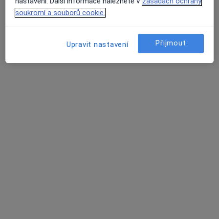
nastavení. Další informace naleznete v
zásadách ochrany
soukromí a souborů cookie.
Krásná Hora nad Vltavou 192, Příbram
•
Mapa
Zdravotní středisko Krásná Hora nad Vltavou
Tento specialista nenabízí online rezervaci termínu na této adrese.
Přijmout
Upravit nastavení
Rezervovat termín
MUDr. Kateřina Stabrawová
Zubař
12 názorů
č.d. 182, Kamýk nad Vltavou
•
Mapa