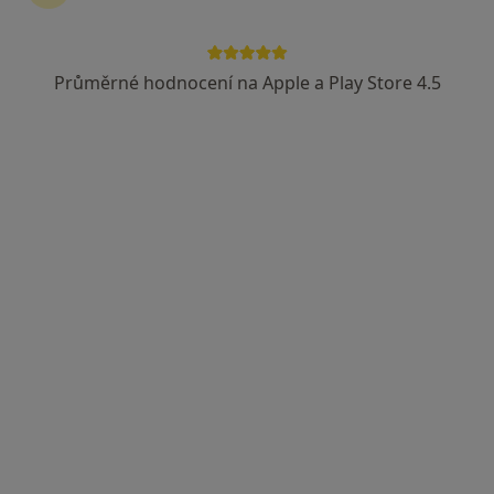
Průměrné hodnocení na Apple a Play Store 4.5
Lucie Švandová
·
Více
Psycholog, Psychoterapeut, Terapeut
1 názor
Komenského náměstí 70, Sedlčany
•
Mapa
Mgr. Lucie Švandová, Ph.D.
Psychologické poradenství
1 100 Kč
Tento specialista nenabízí online rezervaci termínu na této adrese.
Rezervovat termín