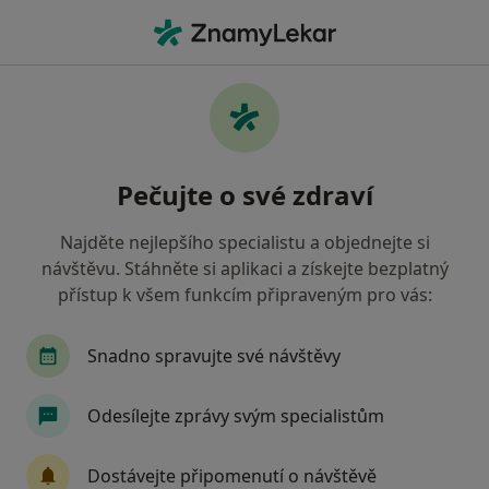
Hla
Vlašim, středočeský
Filtry
Mapa
Vlašim
Pečujte o své zdraví
Jak řadíme výsledky vyhledávání?
Najděte nejlepšího specialistu a objednejte si
návštěvu. Stáhněte si aplikaci a získejte bezplatný
Jakého specialistu hledáte?
přístup k všem funkcím připraveným pro vás:
Zubař
Praktický lékař
Pediatr
Fyziot
Snadno spravujte své návštěvy
Odesílejte zprávy svým specialistům
Dostávejte připomenutí o návštěvě