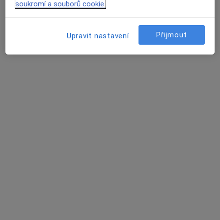
soukromí a souborů cookie.
1 názor
Malé náměstí 1783, Benešov
•
Mapa
PB1 medical s.r.o
Přijmout
Upravit nastavení
Tento specialista nenabízí online rezervaci termínu na této adrese.
Rezervovat termín
Marie Hospodková
Alergolog
2 názory