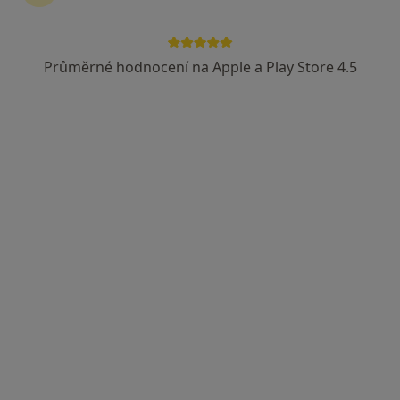
Průměrné hodnocení na Apple a Play Store 4.5
Mgr. Jana Jonáková
·
Více
Psychoterapeut
Benešov
•
Mapa
Individuální psychoterapie
1 150 Kč
Tento specialista nenabízí online rezervaci termínu na této adrese.
Rezervovat termín