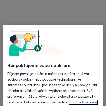
Mgr. Zuzana Brůhová
·
Více
Fyzioterapeut
Žižkova 2040, Benešov
•
Mapa
Fyzioterapie,masáže Mgr. Zuzana Brůhová
Tento specialista nenabízí online rezervaci termínu na této adrese.
Rezervovat termín
Respektujeme vaše soukromí
Přijetím povolujete nám a našim partnerům používat
soubory cookie (nebo podobné technologie) ke
shromažďování údajů pro statistické účely a poskytování
obsahu na základě vašich zvyklostí při procházení. Své
MUDr. Pavla Janáková
preference můžete kdykoli zkontrolovat a aktualizovat v
·
Více
nastavení. Další informace naleznete v
zásadách ochrany
Psychiatr