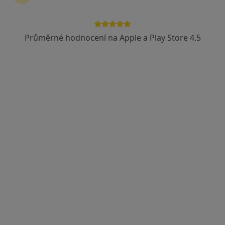
Průměrné hodnocení na Apple a Play Store 4.5
MUDr. Jaroslav Smíšek
Gynekolog
15 názorů
Jeřábkova 158,, Milevsko
•
Mapa
Poliklinika Milevsko
Tento specialista nenabízí online rezervaci termínu na této adrese.
Rezervovat termín