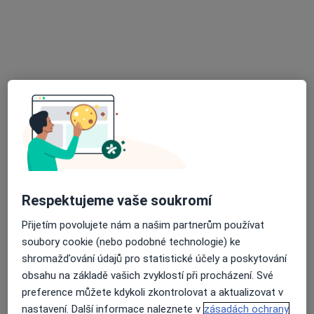
MUDr. Lubomíra Vodňanská
·
Více
Pediatr
Krásná Hora nad Vltavou 192, Příbram
•
Mapa
Zdravotní středisko Krásná Hora nad Vltavou
Tento specialista nenabízí online rezervaci termínu na této adrese.
Rezervovat termín
Respektujeme vaše soukromí
Přijetím povolujete nám a našim partnerům používat
soubory cookie (nebo podobné technologie) ke
shromažďování údajů pro statistické účely a poskytování
MUDr. Vladimír Černý
obsahu na základě vašich zvyklostí při procházení. Své
Zubař
preference můžete kdykoli zkontrolovat a aktualizovat v
14 názorů
nastavení. Další informace naleznete v
zásadách ochrany