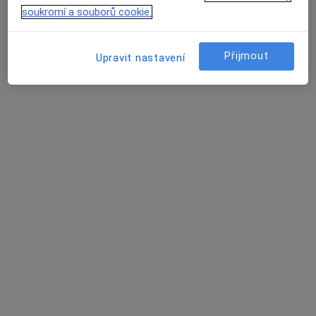
soukromí a souborů cookie.
Náměstí 167, Jistebnice
•
Mapa
Praktický zubní lékař
Tento specialista nenabízí online rezervaci termínu na této adrese.
Přijmout
Upravit nastavení
Rezervovat termín
Ladislav Šimáček
Gynekolog
Pěčice
•
Mapa
Ordinace