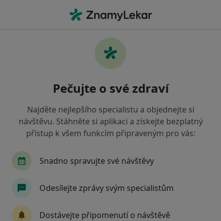
Hla
Milevsko, jihočeský
Filtry
Mapa
Milevsko
Pečujte o své zdraví
Jak řadíme výsledky vyhledávání?
Najděte nejlepšího specialistu a objednejte si
návštěvu. Stáhněte si aplikaci a získejte bezplatný
Jakého specialistu hledáte?
přístup k všem funkcím připraveným pro vás:
Praktický lékař
Zubař
Pediatr
Intern
Snadno spravujte své návštěvy
Odesílejte zprávy svým specialistům
Dostávejte připomenutí o návštěvě