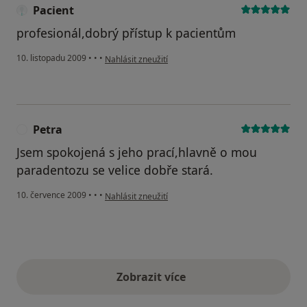
Pacient
profesionál,dobrý přístup k pacientům
podle názoru uživatele Pacient
10. listopadu 2009
•
•
•
Nahlásit zneužití
Petra
P
Jsem spokojená s jeho prací,hlavně o mou
paradentozu se velice dobře stará.
podle názoru uživatele Petra
10. července 2009
•
•
•
Nahlásit zneužití
Zobrazit více
výše uvedené názory