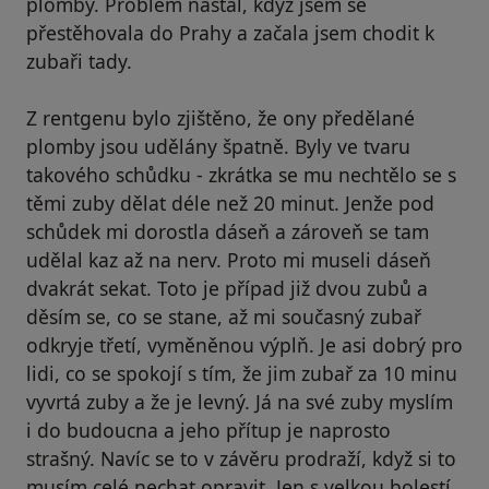
plomby. Problém nastal, když jsem se
přestěhovala do Prahy a začala jsem chodit k
zubaři tady.
Z rentgenu bylo zjištěno, že ony předělané
plomby jsou udělány špatně. Byly ve tvaru
takového schůdku - zkrátka se mu nechtělo se s
těmi zuby dělat déle než 20 minut. Jenže pod
schůdek mi dorostla dáseň a zároveň se tam
udělal kaz až na nerv. Proto mi museli dáseň
dvakrát sekat. Toto je případ již dvou zubů a
děsím se, co se stane, až mi současný zubař
odkryje třetí, vyměněnou výplň. Je asi dobrý pro
lidi, co se spokojí s tím, že jim zubař za 10 minu
vyvrtá zuby a že je levný. Já na své zuby myslím
i do budoucna a jeho přítup je naprosto
strašný. Navíc se to v závěru prodraží, když si to
musím celé nechat opravit. Jen s velkou bolestí