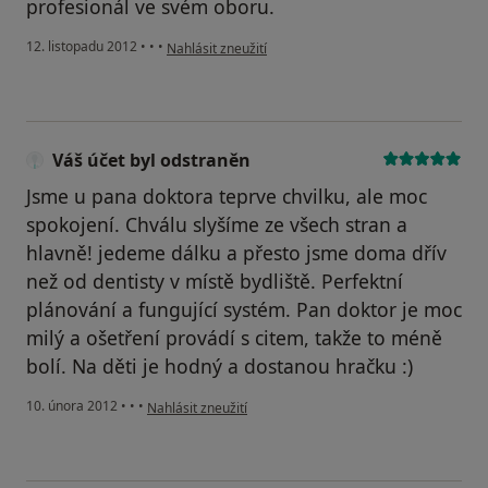
profesionál ve svém oboru.
podle názoru uživatele Váš účet byl odstraněn
12. listopadu 2012
•
•
•
Nahlásit zneužití
Váš účet byl odstraněn
Jsme u pana doktora teprve chvilku, ale moc
spokojení. Chválu slyšíme ze všech stran a
hlavně! jedeme dálku a přesto jsme doma dřív
než od dentisty v místě bydliště. Perfektní
plánování a fungující systém. Pan doktor je moc
milý a ošetření provádí s citem, takže to méně
bolí. Na děti je hodný a dostanou hračku :)
podle názoru uživatele Váš účet byl odstraněn
10. února 2012
•
•
•
Nahlásit zneužití