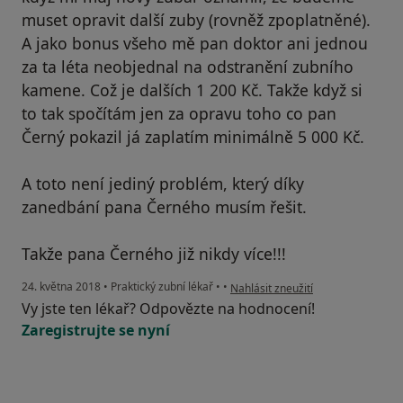
muset opravit další zuby (rovněž zpoplatněné).
A jako bonus všeho mě pan doktor ani jednou
za ta léta neobjednal na odstranění zubního
kamene. Což je dalších 1 200 Kč. Takže když si
to tak spočítám jen za opravu toho co pan
Černý pokazil já zaplatím minimálně 5 000 Kč.
A toto není jediný problém, který díky
zanedbání pana Černého musím řešit.
Takže pana Černého již nikdy více!!!
podle názoru uživatele Váš účet by
24. května 2018
•
Praktický zubní lékař
•
•
Nahlásit zneužití
Vy jste ten lékař? Odpovězte na hodnocení!
Zaregistrujte se nyní