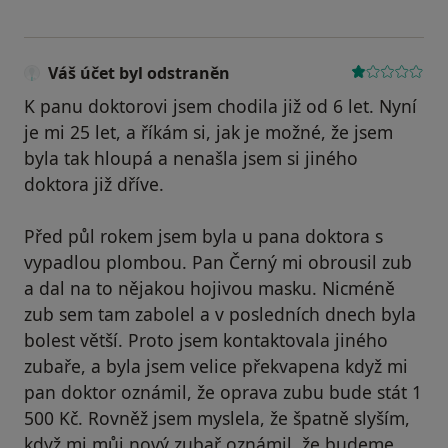
Váš účet byl odstraněn
K panu doktorovi jsem chodila již od 6 let. Nyní
je mi 25 let, a říkám si, jak je možné, že jsem
byla tak hloupá a nenašla jsem si jiného
doktora již dříve.
Před půl rokem jsem byla u pana doktora s
vypadlou plombou. Pan Černý mi obrousil zub
a dal na to nějakou hojivou masku. Nicméně
zub sem tam zabolel a v posledních dnech byla
bolest větší. Proto jsem kontaktovala jiného
zubaře, a byla jsem velice překvapena když mi
pan doktor oznámil, že oprava zubu bude stát 1
500 Kč. Rovněž jsem myslela, že špatně slyším,
když mi můj nový zubař oznámil, že budeme