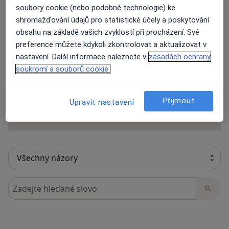
soubory cookie (nebo podobné technologie) ke
shromažďování údajů pro statistické účely a poskytování
obsahu na základě vašich zvyklostí při procházení. Své
14 názorů
preference můžete kdykoli zkontrolovat a aktualizovat v
nastavení. Další informace naleznete v
zásadách ochrany
soukromí a souborů cookie.
Recenze pacientů jsou pro nás důležité.
Specialisté nemají možnost zaplatit za
odstranění nebo změnu recenze pacienta.
Přijmout
Upravit nastavení
Další informace o názorech
Další informace.
Hledejte v názorech