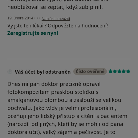
neobtěžoval se zeptat, když zub plnil.
podle názoru uživatele Váš účet byl odstraněn
19. února 2014
•
•
•
Nahlásit zneužití
Vy jste ten lékař? Odpovězte na hodnocení!
Zaregistrujte se nyní
Váš účet byl odstraněn
Číslo ověřené
Dnes mi pan doktor precizně opravil
fotokompozitem prasklou stoličku s
amalganovou plombou a zaslouží se velikou
pochvalu. Jako vždy je velmi profesionální,
oceňuji jeho lidský přístup a cítění s pacientem
(narozdíl od jiných, kteří by se mohli od pana
doktora učit), velký zájem a pečlivost. Je to