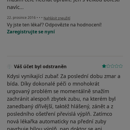
navíc...
podle názoru uživatele Váš účet byl odstraněn
22. prosince 2016
•
•
•
Nahlásit zneužití
Vy jste ten lékař? Odpovězte na hodnocení!
Zaregistrujte se nyní
Váš účet byl odstraněn
Kdysi vynikající zubař. Za poslední dobu zmar a
bída. Díky dokonalé péči o mnohokrát
urgovaný problém se momentálně snažím
zachránit alespoň zbytek zubu, na kterém byl
zanedbaný dřívější, taktéž hlášený, zánět a z
posledního ošetření převislá výplň. Zatímco
nová lékařka automaticky na přední zuby
navrhuje bílou výplň, pan doktor se ani