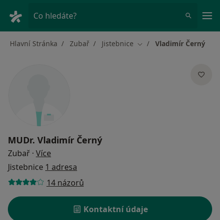
Hla
Co hledáte?
Hlavní Stránka
Zubař
Jistebnice
Vladimír Černý
Změna města
MUDr.
Vladimír Černý
o specializacích
Zubař
·
Více
Jistebnice
1 adresa
14 názorů
Kontaktní údaje