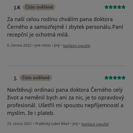
J.K
Číslo ověřené
J
Za naší celou rodinu chválím pana doktora
Černého a samozřejmě i zbytek personálu.Paní
recepční je ochotná milá.
podle názoru uživatele J.K
6. června 2022
•
jiné místo
•
Jiný
•
Nahlásit zneužití
J.
Číslo ověřené
J
Navštěvuji ordinaci pana doktora Černého celý
život a neměnil bych ani za nic, je to opravdový
profesionál. Ušetřil mi spoustu nepříjemností a
myslím, že i plateb.
podle názoru uživatele J.
25. února 2021
•
Praktický zubní lékař
•
Jiný
•
Nahlásit zneužití