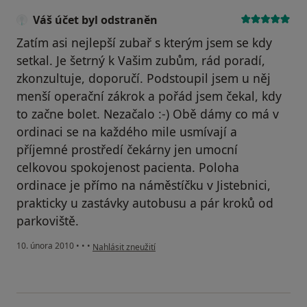
Váš účet byl odstraněn
Zatím asi nejlepší zubař s kterým jsem se kdy
setkal. Je šetrný k Vašim zubům, rád poradí,
zkonzultuje, doporučí. Podstoupil jsem u něj
menší operační zákrok a pořád jsem čekal, kdy
to začne bolet. Nezačalo :-) Obě dámy co má v
ordinaci se na každého mile usmívají a
příjemné prostředí čekárny jen umocní
celkovou spokojenost pacienta. Poloha
ordinace je přímo na náměstíčku v Jistebnici,
prakticky u zastávky autobusu a pár kroků od
parkoviště.
podle názoru uživatele Váš účet byl odstraněn
10. února 2010
•
•
•
Nahlásit zneužití