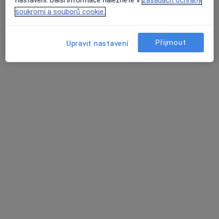
nastavení. Další informace naleznete v
zásadách ochrany
12 názorů
soukromí a souborů cookie.
Budínova 2, Praha
•
Mapa
Fakultní nemocnice Na Bulovce
Přijmout
Upravit nastavení
Tento specialista nenabízí online rezervaci termínu na této adrese.
Rezervovat termín
MUDr. Ján Kalanin
Alergolog
24 názorů