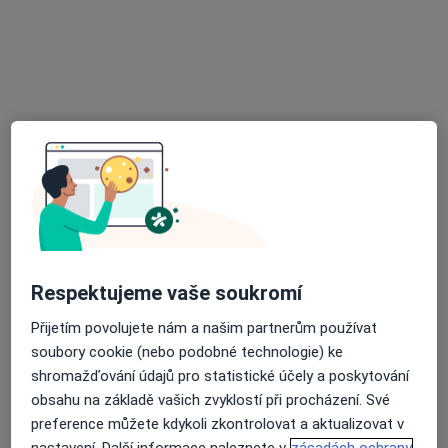
MUDr. Iveta Glimmer Vondrová
Alergolog, Imunolog
9 názorů
Kartouzská 6, Praha
•
Mapa
Ordinace
Tento specialista nenabízí online rezervaci termínu na této adrese.
Rezervovat termín
Respektujeme vaše soukromí
Přijetím povolujete nám a našim partnerům používat
soubory cookie (nebo podobné technologie) ke
shromažďování údajů pro statistické účely a poskytování
obsahu na základě vašich zvyklostí při procházení. Své
MUDr. Milan Matulka
preference můžete kdykoli zkontrolovat a aktualizovat v
Alergolog