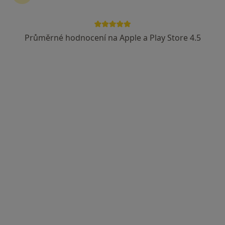
Průměrné hodnocení na Apple a Play Store 4.5
Zuzana Lapková
Alergolog, Plicní lékař, Pediatr
4 názory
Krčská 59/1079 Praha 4,
•
Mapa
Alergologie a klinická imunologie, Dětská pneumologie, Fyzioterapie a dechová rehabilitace
Tento specialista nenabízí online rezervaci termínu na této adrese.
Rezervovat termín