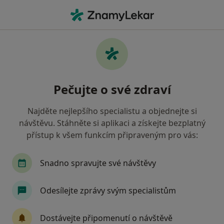
Hla
Alergolog • Praha 6, Praha, hl město Praha
Filtry
Mapa
Alergolog, Praha 6, Praha
Pečujte o své zdraví
Jak řadíme výsledky vyhledávání?
Najděte nejlepšího specialistu a objednejte si
návštěvu. Stáhněte si aplikaci a získejte bezplatný
Jakou pojišťovnu máte?
přístup k všem funkcím připraveným pro vás:
Všeobecná zdravotní pojišťovna
Zdravotní poj
Snadno spravujte své návštěvy
Odesílejte zprávy svým specialistům
Dostávejte připomenutí o návštěvě