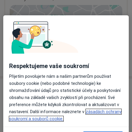
Přiblížit mapu
se otevře v nové záložce
Dostupnost
Na této adrese online kalendář není aktivní
Co mám v takové situaci udělat?
Více
Respektujeme vaše soukromí
o adrese
Přijetím povolujete nám a našim partnerům používat
soubory cookie (nebo podobné technologie) ke
Názory
shromažďování údajů pro statistické účely a poskytování
obsahu na základě vašich zvyklostí při procházení. Své
Přidejte svůj názor
preference můžete kdykoli zkontrolovat a aktualizovat v
nastavení. Další informace naleznete v
zásadách ochrany
soukromí a souborů cookie.
8 názorů