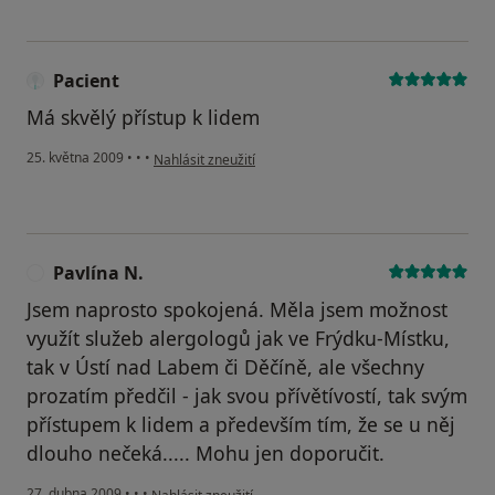
Pacient
Má skvělý přístup k lidem
podle názoru uživatele Pacient
25. května 2009
•
•
•
Nahlásit zneužití
Pavlína N.
P
Jsem naprosto spokojená. Měla jsem možnost
využít služeb alergologů jak ve Frýdku-Místku,
tak v Ústí nad Labem či Děčíně, ale všechny
prozatím předčil - jak svou přívětívostí, tak svým
přístupem k lidem a především tím, že se u něj
dlouho nečeká..... Mohu jen doporučit.
podle názoru uživatele Pavlína N.
27. dubna 2009
•
•
•