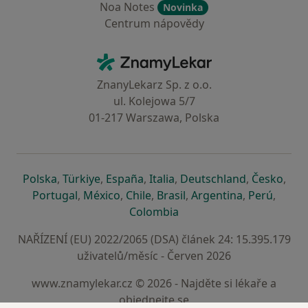
Noa Notes
Novinka
Centrum nápovědy
Kontakt
ZnamyLekar - Hlavní stránka
ZnanyLekarz Sp. z o.o.
ul. Kolejowa 5/7
01-217 Warszawa, Polska
se otevře v nové záložce
se otevře v nové záložce
se otevře v nové záložce
se otevře v nové záložce
se otevře v 
se o
Polska
,
Türkiye
,
España
,
Italia
,
Deutschland
,
Česko
,
se otevře v nové záložce
se otevře v nové záložce
se otevře v nové záložce
se otevře v nové záložc
se otevře v 
se ote
Portugal
,
México
,
Chile
,
Brasil
,
Argentina
,
Perú
,
se otevře v nové záložce
Colombia
NAŘÍZENÍ (EU) 2022/2065 (DSA) článek 24: 15.395.179
uživatelů/měsíc - Červen 2026
www.znamylekar.cz © 2026 - Najděte si lékaře a
objednejte se