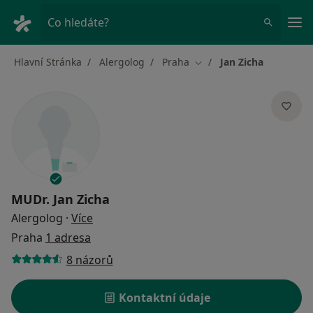
Hla
Co hledáte?
Hlavní Stránka
Alergolog
Praha
Jan Zicha
Změna města
MUDr.
Jan Zicha
o specializacích
Alergolog
·
Více
Praha
1 adresa
8 názorů
Kontaktní údaje