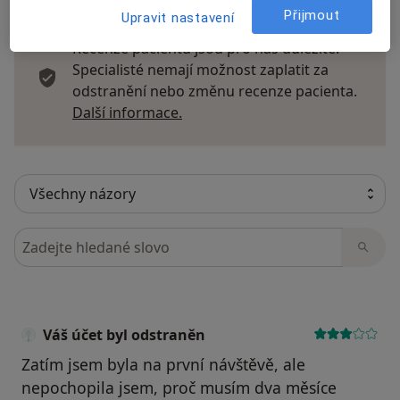
Přijmout
Upravit nastavení
Recenze pacientů jsou pro nás důležité.
Specialisté nemají možnost zaplatit za
odstranění nebo změnu recenze pacienta.
Další informace o názorech
Další informace.
Hledejte v názorech
Váš účet byl odstraněn
Zatím jsem byla na první návštěvě, ale
nepochopila jsem, proč musím dva měsíce