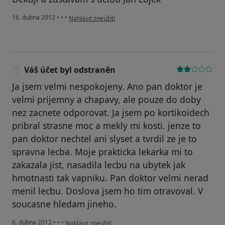
podle názoru uživatele Honza Lojek
16. dubna 2012
•
•
•
Nahlásit zneužití
Váš účet byl odstraněn
Ja jsem velmi nespokojeny. Ano pan doktor je
velmi prijemny a chapavy, ale pouze do doby
nez zacnete odporovat. Ja jsem po kortikoidech
pribral strasne moc a mekly mi kosti. jenze to
pan doktor nechtel ani slyset a tvrdil ze je to
spravna lecba. Moje prakticka lekarka mi to
zakazala jist, nasadila lecbu na ubytek jak
hmotnasti tak vapniku. Pan doktor velmi nerad
menil lecbu. Doslova jsem ho tim otravoval. V
soucasne hledam jineho.
podle názoru uživatele Váš účet byl odstraněn
6. dubna 2012
•
•
•
Nahlásit zneužití