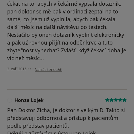
čekat na to, abych v čekárně vypsala dotazník,
pan doktor se mě pak v ordinaci zeptal na to
samé, co jsem už vyplnila, abych pak čekala
další měsíc na další návštěvu po testech.
Nestačilo by onen dotazník vyplnit elektronicky
a pak už rovnou přijít na odběr krve a tuto
zbytečnost vynechat? Zvlášť, když čekací doba je
víc než měsíc...
podle názoru uživatele Váš účet byl odstraněn
2. září 2015
•
•
•
Nahlásit zneužití
Honza Lojek
H
Pan Doktor Zicha, je doktor s velkým D. Takto si
představuji odbornost a přístup k pacientům
podle představ pacientů.
Děkuji a zůstávám s úctou Jan Lojek