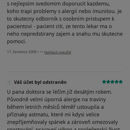
s nejlepsim svedomim doporucit kazdemu,
koho trapi problemy s alergii nebo imunitou. Je
to skutecny odbornik s osobnim pristupem k
pacientovi - pacient citi, ze tento lekar ma o
neho nepredstirany zajem a snahu mu skutecne
pomoci.
podle názoru uživatele Váš účet byl odstraněn
17. července 2009
•
•
•
Nahlásit zneužití
Váš účet byl odstraněn
U pana doktora se léčím již desátým rokem.
Původně velmi úporná alergie na traviny
během letních měsíců téměř ustoupila a
příznaky astmatu, které mi kdysi velice
znepříjemňovaly spánek a zároveň omezovaly
sportování, pracovní výkon a společenský život,