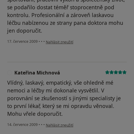
se podařilo dostat téměř stoprocentně pod
kontrolu. Profesionální a zároveň laskavou
léčbu nabízenou ze strany pana doktora mohu
jen doporučit.
podle názoru uživatele Váš účet byl odstraněn
17. července 2009
•
•
•
Nahlásit zneužití
Kateřina Michnová
K
Vlídný, laskavý, empatický, vše ohledně mé
nemoci a léčby mi dokonale vysvětlil. V
porovnání se zkušeností s jinými specialisty je
to první lékař, který se mi opravdu věnoval.
Mohu vřele doporučit.
podle názoru uživatele Kateřina Michnová
14. července 2009
•
•
•
Nahlásit zneužití