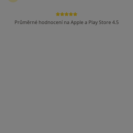
Rezervovat termín
Průměrné hodnocení na Apple a Play Store 4.5
Ceník
Adresy
Názory pacientů (70)
Ceník
Informace o službách a cenách nejsou k dispozici
Tento specialista ještě nepřidával žádné informace o
svých službách.
Adresa
alergologie, imunologie,
dermatovenerologie