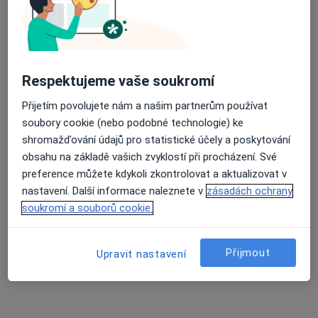
70 názorů
Recenze pacientů jsou pro nás důležité.
Specialisté nemají možnost zaplatit za
Respektujeme vaše soukromí
odstranění nebo změnu recenze pacienta.
Další informace o názorech
Další informace.
Přijetím povolujete nám a našim partnerům používat
soubory cookie (nebo podobné technologie) ke
shromažďování údajů pro statistické účely a poskytování
obsahu na základě vašich zvyklostí při procházení. Své
preference můžete kdykoli zkontrolovat a aktualizovat v
nastavení. Další informace naleznete v
zásadách ochrany
Hledejte v názorech
soukromí a souborů cookie.
Přijmout
Upravit nastavení
Laura F
Číslo ověřené
L
Po 7 měs. bolestí zad, brnění v bederní páteři,