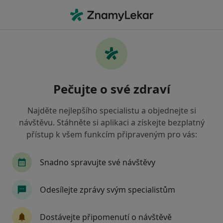
Hla
Co hledáte?
Hlavní Stránka
Alergolog
Praha
Radek Klubal
Změna města
Pečujte o své zdraví
Najděte nejlepšího specialistu a objednejte si
návštěvu. Stáhněte si aplikaci a získejte bezplatný
přístup k všem funkcím připraveným pro vás:
MUDr.
Radek Klubal
o specializacích
Alergolog
·
Více
Snadno spravujte své návštěvy
Praha
1 adresa
70 názorů
Odesílejte zprávy svým specialistům
Kontaktní údaje
Dostávejte připomenutí o návštěvě