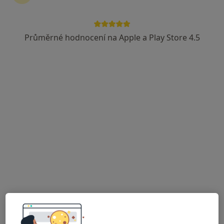
Průměrné hodnocení na Apple a Play Store 4.5
MUDr. Václav Pelíšek
Zubař
17 názorů
Dr. Hajného 22, Vodňany
•
Mapa
Praktický zubní lékař
Tento specialista nenabízí online rezervaci termínu na této adrese.
Rezervovat termín