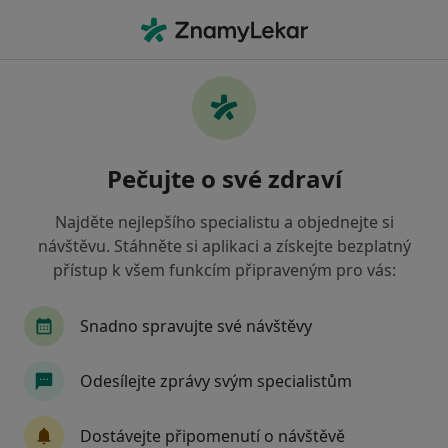
Hla
Zubař • Vodňany, jihočeský
Filtry
Mapa
Zubař Vodňany
Pečujte o své zdraví
Jak řadíme výsledky vyhledávání?
Najděte nejlepšího specialistu a objednejte si
návštěvu. Stáhněte si aplikaci a získejte bezplatný
Jakou pojišťovnu máte?
přístup k všem funkcím připraveným pro vás:
Všeobecná zdravotní pojišťovna
Zdravotní poj
Snadno spravujte své návštěvy
Odesílejte zprávy svým specialistům
Dostávejte připomenutí o návštěvě