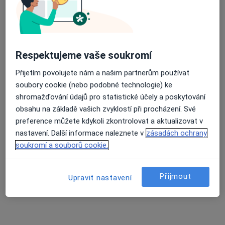
MUDr. Šárka Hesounová
Zubař
4 názory
Respektujeme vaše soukromí
Masarykovo nám. 13, Protivín
•
Mapa
Přijetím povolujete nám a našim partnerům používat
Zdravotní středisko Protivín
soubory cookie (nebo podobné technologie) ke
Tento specialista nenabízí online rezervaci termínu na této adrese.
shromažďování údajů pro statistické účely a poskytování
obsahu na základě vašich zvyklostí při procházení. Své
Rezervovat termín
preference můžete kdykoli zkontrolovat a aktualizovat v
nastavení. Další informace naleznete v
zásadách ochrany
soukromí a souborů cookie.
Přijmout
Upravit nastavení