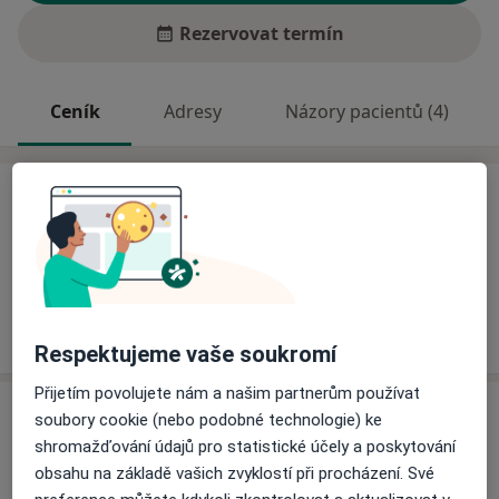
Rezervovat termín
Ceník
Adresy
Názory pacientů (4)
Ceník
Informace o službách a cenách nejsou k dispozici
Tento specialista ještě nepřidával žádné informace o
svých službách.
Respektujeme vaše soukromí
Přijetím povolujete nám a našim partnerům používat
Adresa
soubory cookie (nebo podobné technologie) ke
shromažďování údajů pro statistické účely a poskytování
Ordinace stomatologa
obsahu na základě vašich zvyklostí při procházení. Své
Masarykovo nám. 13,
Protivín
39811