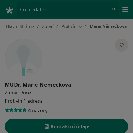
Hla
Co hledáte?
Hlavní Stránka
Zubař
Protivín
Marie Němečková
Změna města
MUDr.
Marie Němečková
o specializacích
Zubař
·
Více
Protivín
1 adresa
4 názory
Kontaktní údaje