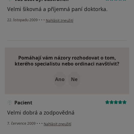
Velmi šikovná a příjemná paní doktorka.
podle názoru uživatele Váš účet byl odstraněn
22. listopadu 2009
•
•
•
Nahlásit zneužití
Pomáhají vám názory rozhodovat o tom,
kterého specialistu nebo ordinaci navštívit?
Ano
Ne
Pacient
Velmi dobrá a zodpovědná
podle názoru uživatele Pacient
7. července 2009
•
•
•
Nahlásit zneužití