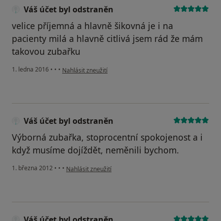
Váš účet byl odstraněn
velice příjemná a hlavně šikovná je i na
pacienty milá a hlavně citlivá jsem rád že mám
takovou zubařku
podle názoru uživatele Váš účet byl odstraněn
1. ledna 2016
•
•
•
Nahlásit zneužití
Váš účet byl odstraněn
Výborná zubařka, stoprocentní spokojenost a i
když musíme dojíždět, neměnili bychom.
podle názoru uživatele Váš účet byl odstraněn
1. března 2012
•
•
•
Nahlásit zneužití
Váš účet byl odstraněn