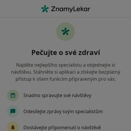
Hla
Zubař • Vodňany, jihočeský
Filtry
• 1
Mapa
Doporučení zubaři s Vojenská zdravotní
Pečujte o své zdraví
pojišťovna ČR Vodňany
Jak řadíme výsledky vyhledávání?
Najděte nejlepšího specialistu a objednejte si
návštěvu. Stáhněte si aplikaci a získejte bezplatný
přístup k všem funkcím připraveným pro vás:
Snadno spravujte své návštěvy
Odesílejte zprávy svým specialistům
MUDr. Jana Smolová
Dostávejte připomenutí o návštěvě
Zubař