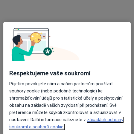
Dr. Hajného 22, Vodňany
•
Mapa
Praktický zubní lékař
Tento specialista nenabízí online rezervaci termínu na této adrese.
Rezervovat termín
Respektujeme vaše soukromí
Přijetím povolujete nám a našim partnerům používat
soubory cookie (nebo podobné technologie) ke
shromažďování údajů pro statistické účely a poskytování
MUDr. Helena Linhartová
obsahu na základě vašich zvyklostí při procházení. Své
Zubař
preference můžete kdykoli zkontrolovat a aktualizovat v
11 názorů
nastavení. Další informace naleznete v
zásadách ochrany
soukromí a souborů cookie.
Jiráskova 116, Vodňany
•
Mapa