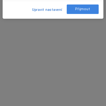
Stomatologická ordinace
Tento specialista nenabízí online rezervaci termínu na této adrese.
Přijmout
Upravit nastavení
Rezervovat termín
K dispozici jsou specialisté
Tito specialisté se nacházejí mimo Vodňany,
jihočeský, v oblastech blízkých vašemu vyhledávání.
lékař Julie Klírová