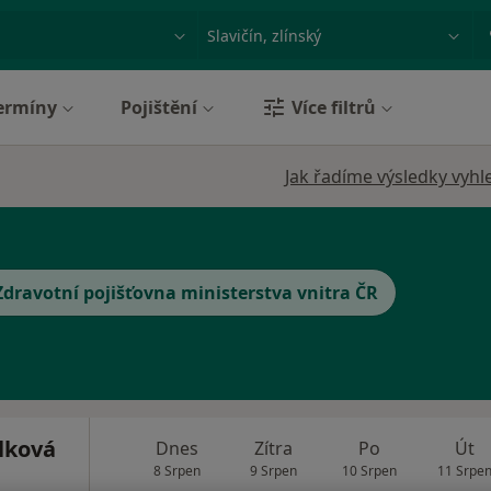
ace, nemoc nebo příjmení
Město nebo region
ermíny
Pojištění
Více filtrů
Jak řadíme výsledky vyhl
Zdravotní pojišťovna ministerstva vnitra ČR
lková
Dnes
Zítra
Po
Út
8 Srpen
9 Srpen
10 Srpen
11 Srpe