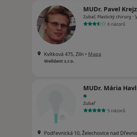
MUDr. Pavel Krejz
·
Zubař, Plastický chirurg
6 názorů
Kvítková 475, Zlín
•
Mapa
Welldent s.r.o.
MUDr. Mária Havl
Zubař
5 názorů
Podřevnická 10, Želechovice nad Dřevnic