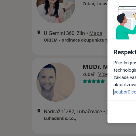
·
Více
Zubař, Lidový léčitel
U Gemini 360, Zlín
•
Mapa
ORIEM - ordinace akupunktury a homeopat
Respekt
Přijetím p
MUDr. Martin Zic
technologi
·
Více
Zubař
základě vaš
7 názorů
aktualizova
souborů co
Nádražní 282, Luhačovice
•
Mapa
Luhadent s.r.o.,