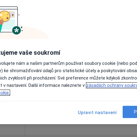
Online rezervace termínu není k dispozic
Rezervovat termín
ie
ujeme vaše soukromí
ovolujete nám a našim partnerům používat soubory cookie (nebo po
ha
Dnes
Zítra
Po
Út
e) ke shromažďování údajů pro statistické účely a poskytování obs
8 Srpen
9 Srpen
10 Srpen
11 Srpe
ich zvyklostí při procházení. Své preference můžete kdykoli zkontro
t v nastavení. Další informace naleznete v
zásadách ochrany soukr
okie.
Online rezervace termínu není k dispozic
Rezervovat termín
P
Upravit nastavení