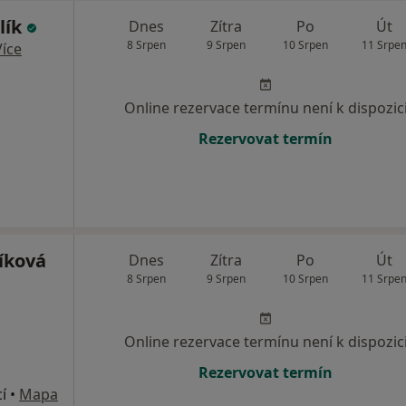
lík
Dnes
Zítra
Po
Út
8 Srpen
9 Srpen
10 Srpen
11 Srpe
Více
Online rezervace termínu není k dispozic
Rezervovat termín
íková
Dnes
Zítra
Po
Út
8 Srpen
9 Srpen
10 Srpen
11 Srpe
Online rezervace termínu není k dispozic
Rezervovat termín
í
•
Mapa