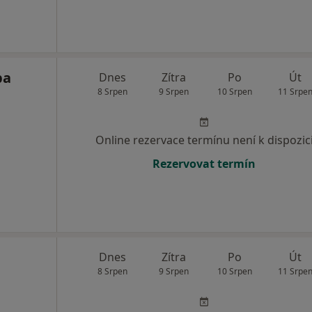
ba
Dnes
Zítra
Po
Út
8 Srpen
9 Srpen
10 Srpen
11 Srpe
Online rezervace termínu není k dispozic
Rezervovat termín
Dnes
Zítra
Po
Út
8 Srpen
9 Srpen
10 Srpen
11 Srpe