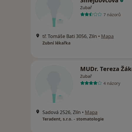
Šmejdovcová
Zubař
7 názorů
tř. Tomáše Bati 3056, Zlín
•
Mapa
Zubní lékařka
MUDr. Tereza Žá
Zubař
4 názory
Sadová 2526, Zlín
•
Mapa
Teradent, s.r.o. - stomatologie