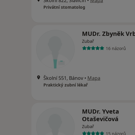
Školní 822, Slavičín
•
Mapa
Privátní stomatolog
MUDr. Zbyněk Vr
Zubař
16 názorů
Školní 551, Bánov
•
Mapa
Praktický zubní lékař
MUDr. Yveta
Otaševičová
Zubař
15 názorů