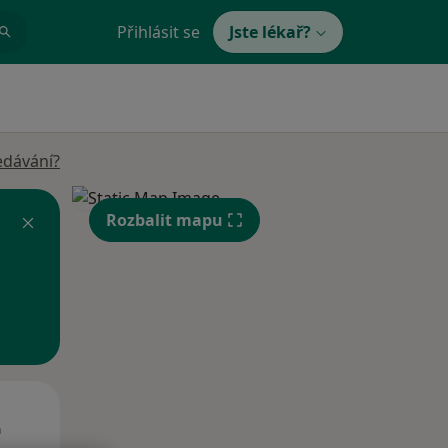
Přihlásit se
Jste lékař?
edávání?
Rozbalit mapu
St
Čt
Pá
n
12 Srpen
13 Srpen
14 Srpen