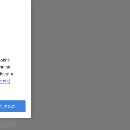
i
dobné
St
Čt
Pá
ahu na
n
12 Srpen
13 Srpen
14 Srpen
lovat a
omí a
i
řijmout