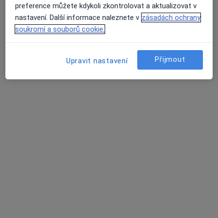
preference můžete kdykoli zkontrolovat a aktualizovat v
Zubař
nastavení. Další informace naleznete v
zásadách ochrany
4 názory
soukromí a souborů cookie.
č.d. 453, Jalubí
•
Mapa
Praktická zubní lékařka
Přijmout
Upravit nastavení
Tento specialista nenabízí online rezervaci termínu na této adrese.
Rezervovat termín
MUDr. Alena Smrčková
Zubař