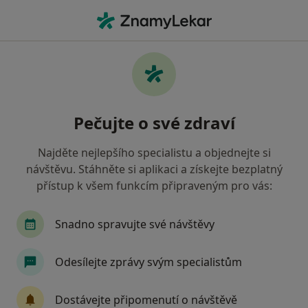
Hla
Zubař • Kunovice, zlínský
Filtry
Mapa
Zubař Kunovice
Pečujte o své zdraví
Jak řadíme výsledky vyhledávání?
Najděte nejlepšího specialistu a objednejte si
návštěvu. Stáhněte si aplikaci a získejte bezplatný
Jakou pojišťovnu máte?
přístup k všem funkcím připraveným pro vás:
Všeobecná zdravotní pojišťovna
Zdravotní poj
Snadno spravujte své návštěvy
Odesílejte zprávy svým specialistům
Dostávejte připomenutí o návštěvě