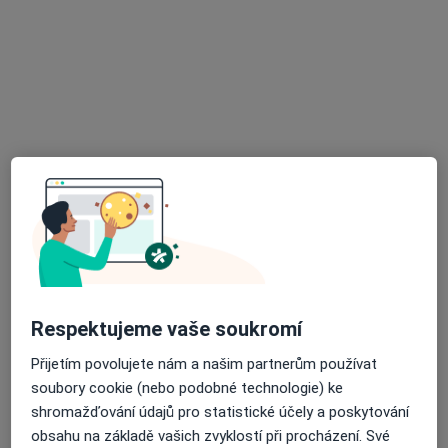
MDDr. Filip Tambor
·
Více
Zubař
12 názorů
Komenského 170, Uherský Brod
•
Mapa
FiDent s.r.o.
Tento specialista nenabízí online rezervaci termínu na této adrese.
Rezervovat termín
Respektujeme vaše soukromí
Přijetím povolujete nám a našim partnerům používat
soubory cookie (nebo podobné technologie) ke
shromažďování údajů pro statistické účely a poskytování
obsahu na základě vašich zvyklostí při procházení. Své
MUDr. Helena Kremrová