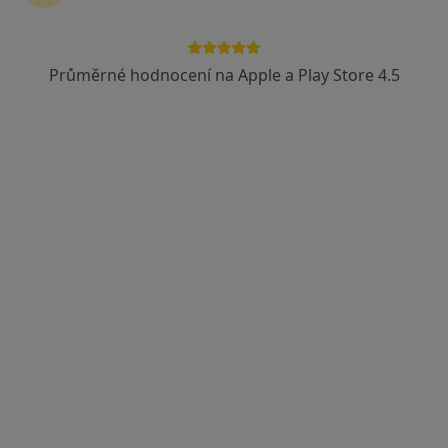
Průměrné hodnocení na Apple a Play Store 4.5
MDDr. Zdeněk Volek
·
Více
Zubař
4 názory
Sokolovská, 508, Uherské Hradiště
•
Mapa
MDDr. Zdeněk Volek
Bělení zubů
od 3 500 kč
Tento specialista nenabízí online rezervaci termínu na této adrese.
Rezervovat termín